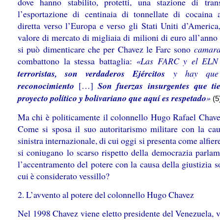
dove hanno stabilito, protetti, una stazione di tran
l’esportazione di centinaia di tonnellate di cocaina a
diretta verso l’Europa e verso gli Stati Uniti d’America
valore di mercato di migliaia di milioni di euro all’anno
si può dimenticare che per Chavez le Farc sono
camar
combattono la stessa battaglia:
«Las FARC y el EL
terroristas, son verdaderos Ejércitos
y hay que 
reconocimiento
[…]
Son fuerzas insurgentes que t
proyecto político y bolivariano que aquí es respetado
»
(5
Ma chi è politicamente il colonnello Hugo Rafael Chave
Come si sposa il suo autoritarismo militare con la cau
sinistra internazionale, di cui oggi si presenta come alfi
si coniugano lo scarso rispetto della democrazia parlam
l’accentramento del potere con la causa della giustizia s
cui è considerato vessillo?
2. L’avvento al potere del colonnello Hugo Chavez
Nel 1998 Chavez viene eletto presidente del Venezuela, 