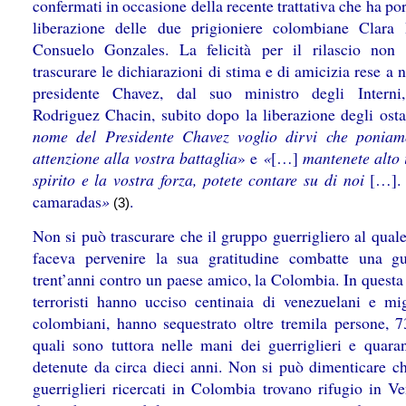
confermati in occasione della recente trattativa che ha por
liberazione delle due prigioniere colombiane Clara
Consuelo Gonzales. La felicità per il rilascio non
trascurare le dichiarazioni di stima e di amicizia rese a
presidente Chavez, dal suo ministro degli Intern
Rodriguez Chacin, subito dopo la liberazione degli ost
nome del Presidente Chavez voglio dirvi che ponia
attenzione alla vostra battaglia
» e
«
[…]
mantenete alto i
spirito e la vostra forza, potete contare su di noi
[…].
camaradas
»
.
(3)
Non si può trascurare che il gruppo guerrigliero al qual
faceva pervenire la sua gratitudine combatte una g
trent’anni contro un paese amico, la Colombia. In questa
terroristi hanno ucciso centinaia di venezuelani e mig
colombiani, hanno sequestrato oltre tremila persone, 7
quali sono tuttora nelle mani dei guerriglieri e quara
detenute da circa dieci anni. Non si può dimenticare ch
guerriglieri ricercati in Colombia trovano rifugio in Ve