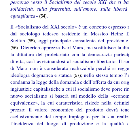
percorso verso il Socialismo del secolo XXI che si ba
solidarietà, sulla fraternità, sull’amore, sulla libertà
eguaglianza»
.
(54)
Il «Socialismo del XXI secolo» è un concetto espresso 
dal sociologo tedesco residente in Messico Heinz D
Steffan
, oggi principale consulente del president
(55)
. Dieterich apprezza Karl Marx, ma sostituisce la dia
(56)
la dittatura del proletariato con la democrazia parteci
diretta, così avvicinandosi al socialismo libertario. Il s
di Marx non è considerato realizzabile perché si regg
ideologia dogmatica e statica
; nello stesso tempo l’
(57)
condanna la legge della domanda e dell’offerta da cui ori
ingiustizie capitalistiche a cui il socialismo deve porre ri
nuovo socialismo si baserà sul modello della «econom
equivalenze», la cui caratteristica risiede nella defini
prezzo: il valore economico del prodotto dovrà ten
esclusivamente del tempo impiegato per la sua realiz
l’incidenza del luogo di produzione e la qualità 