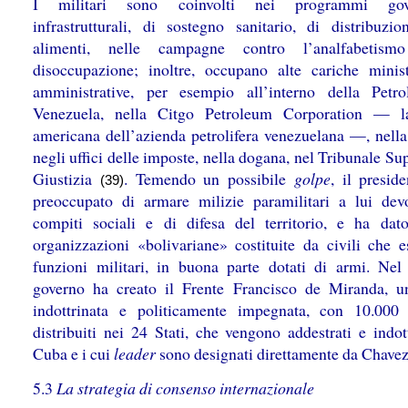
I militari sono coinvolti nei programmi gove
infrastrutturali, di sostegno sanitario, di distribuzio
alimenti, nelle campagne contro l’analfabetis
disoccupazione; inoltre, occupano alte cariche minist
amministrative, per esempio all’interno della Petr
Venezuela, nella Citgo Petroleum Corporation — la
americana dell’azienda petrolifera venezuelana —, nella 
negli uffici delle imposte, nella dogana, nel Tribunale S
Giustizia
. Temendo un possibile
golpe
, il presid
(39)
preoccupato di armare milizie paramilitari a lui dev
compiti sociali e di difesa del territorio, e ha dat
organizzazioni «bolivariane» costituite da civili che e
funzioni militari, in buona parte dotati di armi. Nel
governo ha creato il Frente Francisco de Miranda, u
indottrinata e politicamente impegnata, con 10.00
distribuiti nei 24 Stati, che vengono addestrati e indot
Cuba e i cui
leader
sono designati direttamente da Chave
5.3
La strategia di consenso internazionale