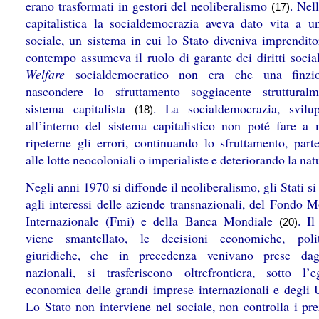
erano trasformati in gestori del neoliberalismo
. Nel
(17)
capitalistica la socialdemocrazia aveva dato vita a u
sociale, un sistema in cui lo Stato diveniva imprendito
contempo assumeva il ruolo di garante dei diritti social
Welfare
socialdemocratico non era che una finzi
nascondere lo sfruttamento soggiacente struttural
sistema capitalista
. La socialdemocrazia, svilu
(18)
all’interno del sistema capitalistico non poté fare a
ripeterne gli errori, continuando lo sfruttamento, part
alle lotte neocoloniali o imperialiste e deteriorando la na
Negli anni 1970 si diffonde il neoliberalismo, gli Stati s
agli interessi delle aziende transnazionali, del Fondo M
Internazionale (Fmi) e della Banca Mondiale
. I
(20)
viene smantellato, le decisioni economiche, poli
giuridiche, che in precedenza venivano prese dagl
nazionali, si trasferiscono oltrefrontiera, sotto l’
economica delle grandi imprese internazionali e degli
Lo Stato non interviene nel sociale, non controlla i pre