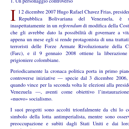
1. Un personaggio controverso
I
l 2 dicembre 2007 Hugo Rafael Chavez Frias, presiden
Repubblica Bolivariana del Venezuela, è sc
inaspettatamente in un
referendum
di modifica della Cost
che gli avrebbe dato la possibilità di governare a vit
appena un mese egli si rende protagonista di una trattat
terroristi delle Forze Armate Rivoluzionarie della 
(Farc), e il 9 gennaio 2008 ottiene la liberazion
prigioniere colombiane.
Periodicamente la cronaca politica porta in primo pian
controverse iniziative — specie dal 3 dicembre 2006,
quando vince per la seconda volta le elezioni alla presi
Venezuela —, aventi come obiettivo l’instaurazion
«nuovo» socialismo.
I suoi progetti sono accolti trionfalmente da chi lo c
simbolo della lotta antimperialista, mentre sono osser
preoccupazione e subìti dagli Stati Uniti e dai loro