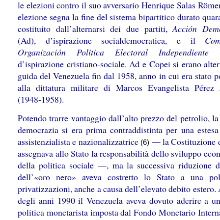
le elezioni contro il suo avversario
Henrique Salas Römer
elezione segna la fine del sistema bipartitico durato quar
costituito dall’alternarsi dei due partiti,
Acción Demo
(Ad), d’ispirazione socialdemocratica, e il
Com
Organización Política Electoral Independiente
(C
d’ispirazione cristiano-sociale. Ad e Copei
si erano alter
guida del Venezuela fin dal 1958, anno in cui era stato p
alla dittatura militare di Marcos Evangelista Pérez
(1948-1958).
Potendo trarre vantaggio dall’alto prezzo del petrolio, l
democrazia si era prima contraddistinta per una estesa 
assistenzialista e nazionalizzatrice
— la Costituzione 
(6)
assegnava allo Stato la responsabilità dello sviluppo ec
della politica sociale —, ma la successiva riduzione d
dell’«oro nero» aveva costretto lo Stato a una pol
privatizzazioni, anche a causa dell’elevato debito estero. 
degli anni 1990 il Venezuela aveva dovuto aderire a un
politica monetarista imposta dal Fondo Monetario Intern