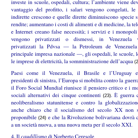
investe in scuole, ospedali, cultura; l’ambiente viene de
vantaggio del profitto, i salari vengono congelati, le
indirette crescono e quelle dirette diminuiscono specie s
rendite; aumentano i costi di alimenti e di medicine, la te
e Internet creano false necessità; i servizi e i monopoli
vengono privatizzati o dismessi, in Venezuela 
privatizzati la Pdvsa — la Petroleum de Venezuela
principale impresa nazionale —, gli ospedali, le scuole, l
le imprese di elettricità, la somministrazione dell’acqua
(
Paesi come il Venezuela, il Brasile e l’Uruguay e
presidenti di sinistra, l’Europa si mobilita contro la guerra
il Foro Social Mundial riunisce il pensiero critico e i 
sociali alternativi dei cinque continenti
. È guerra c
(23)
neoliberalismo statunitense e contro la globalizzazio
anche chiaro che il socialismo del secolo XX non 
proponibile
e che la Rivoluzione bolivariana dovrà 
(24)
a un società nuova, a una nuova meta per il secolo XXI.
4. Il
caudillismo
di Norberto Ceresole