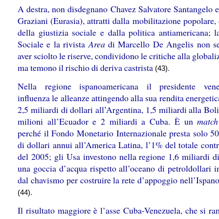
A destra, non disdegnano Chavez Salvatore Santangelo e
Graziani (Eurasia), attratti dalla mobilitazione popolare,
della giustizia sociale e dalla politica antiamericana; 
Sociale e la rivista
Area
di Marcello De Angelis non s
aver sciolto le riserve, condividono le critiche alla global
ma temono il rischio di deriva castrista
.
(43)
Nella regione ispanoamericana il presidente vene
influenza le alleanze attingendo alla sua rendita energetic
2,5 miliardi di dollari all’Argentina, 1,5 miliardi alla Bol
milioni all’Ecuador e 2 miliardi a Cuba. È un
match
perché il Fondo Monetario Internazionale presta solo 50
di dollari annui all’America Latina, l’1% del totale con
del 2005; gli Usa investono nella regione 1,6 miliardi di
una goccia d’acqua rispetto all’oceano di petroldollari 
dal chavismo per costruire la rete d’appoggio nell’Ispan
.
(44)
Il risultato maggiore è l’asse Cuba-Venezuela, che si ra