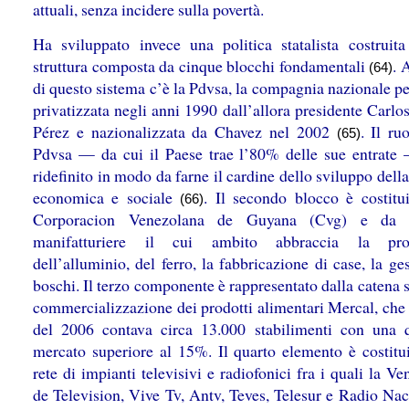
attuali, senza incidere sulla povertà.
Ha sviluppato invece una politica statalista costruit
struttura composta da cinque blocchi fondamentali
. 
(64)
di questo sistema c’è la Pdvsa, la compagnia nazionale pe
privatizzata negli anni 1990 dall’allora presidente Carl
Pérez e nazionalizzata da Chavez nel 2002
. Il ru
(65)
Pdvsa — da cui il Paese trae l’80% delle sue entrate
ridefinito in modo da farne il cardine dello sviluppo della
economica e sociale
. Il secondo blocco è costitui
(66)
Corporacion Venezolana de Guyana (Cvg) e da 
manifatturiere il cui ambito abbraccia la pro
dell’alluminio, del ferro, la fabbricazione di case, la ge
boschi. Il terzo componente è rappresentato dalla catena s
commercializzazione dei prodotti alimentari Mercal, che 
del 2006 contava circa 13.000 stabilimenti con una 
mercato superiore al 15%. Il quarto elemento è costitui
rete di impianti televisivi e radiofonici fra i quali la V
de Television, Vive Tv, Antv, Teves, Telesur e Radio Nac