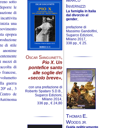
ARCO
rreno sotto
I
deporre le
NVERNIZZI
La famiglia in Italia
uazione di
dal divorzio al
incattivita
gender
,
 inizia una
prefazione di
 movimento
Massimo Gandolfini,
esta epopea
Sugarco Edizioni,
produzione
Milano 2017,
338 pp., € 25.
e di stile
ni anonime
lentemente
Oscar Sanguinetti
,
i mezzi di
Pio X. Un
accolta di
pontefice santo
 francese,
alle soglie del
 volumetto
«secolo breve»,
lla guerra
con una prefazione di
20ª ed., 3
Roberto Spataro S.D.B.,
 Centro de
Sugarco Edizioni,
d Autónoma
Milano 2014,
336 pp., € 24,80
T
E.
HOMAS
W
OODS JR.
Guida politicamente