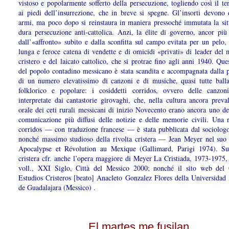
vistoso e popolarmente sofferto della persecuzione, togliendo così il te
ai piedi dell’insurrezione, che in breve si spegne. Gl’insorti devono 
armi, ma poco dopo si reinstaura in maniera pressoché immutata la sit
dura persecuzione anti-cattolica. Anzi, la élite di governo, ancor più 
dall’«affronto» subito e dalla sconfitta sul campo evitata per un pelo,
lunga e feroce catena di vendette e di omicidi «privati» di leader del
cristero e del laicato cattolico, che si protrae fino agli anni 1940. Qu
del popolo contadino messicano è stata scandita e accompagnata dalla 
di un numero elevatissimo di canzoni e di musiche, quasi tutte ballat
folklorico e popolare: i cosiddetti corridos, ovvero delle canzo
interpretate dai cantastorie girovaghi, che, nella cultura ancora preva
orale dei ceti rurali messicani di inizio Novecento erano ancora uno de
comunicazione più diffusi delle notizie e delle memorie civili. Una r
corridos — con traduzione francese — è stata pubblicata dal sociologo
nonché massimo studioso della rivolta cristera — Jean Meyer nel suo
Apocalypse et Révolution au Mexique (Gallimard, Parigi 1974). Su
cristera cfr. anche l’opera maggiore di Meyer La Cristiada, 1973-1975, 
voll., XXI Siglo, Città del Messico 2000; nonché il sito web del
Estudios Cristeros [beato] Anacleto Gonzalez Flores della Universida
de Guadalajara (Messico)
.
El martes me fusilan