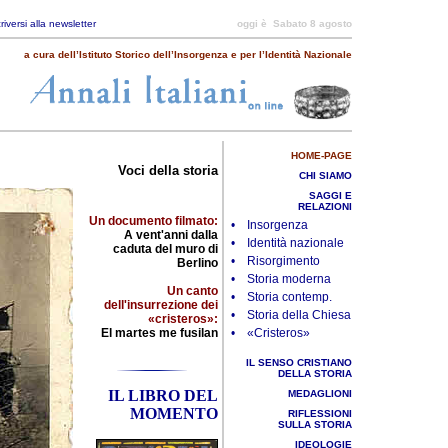
criversi alla newsletter
oggi è
Sabato 8 agosto
a cura dell’Istituto Storico dell’Insorgenza e per l’Identità Nazionale
HOME-PAGE
Voci della storia
CHI SIAMO
SAGGI E
RELAZIONI
Un documento filmato:
• Insorgenza
A vent'anni dalla
• Identità nazionale
caduta del muro di
• Risorgimento
Berlino
• Storia moderna
Un canto
• Storia contemp.
dell'insurrezione dei
• Storia della Chiesa
«cristeros»:
El martes me fusilan
• «Cristeros»
IL SENSO CRISTIANO
DELLA STORIA
IL LIBRO DEL
MEDAGLIONI
MOMENTO
RIFLESSIONI
SULLA STORIA
IDEOLOGIE