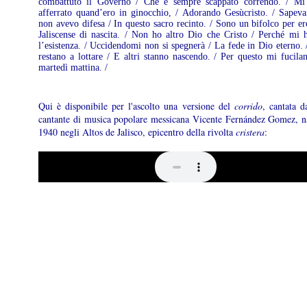
combattuto il Governo / Che è sempre scappato correndo. / Mi
afferrato quand’ero in ginocchio, / Adorando Gesùcristo. / Sapev
non avevo difesa / In questo sacro recinto. / Sono un bifolco per ere
Jaliscense di nascita. / Non ho altro Dio che Cristo / Perché mi 
l’esistenza. / Uccidendomi non si spegnerà / La fede in Dio eterno. 
restano a lottare / E altri stanno nascendo. / Per questo mi fucila
martedì mattina. /
Qui è disponibile per l'ascolto una versione del
corrido
, cantata d
cantante di musica popolare messicana Vicente Fernández Gomez, n
1940 negli Altos de Jalisco, epicentro della rivolta
cristera
: