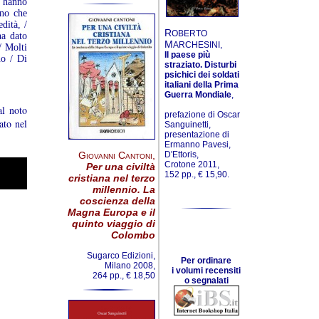
 hanno
ano che
dità, /
R
OBERTO
ha dato
M
ARCHESINI,
/ Molti
Il paese più
no / Di
straziato. Disturbi
psichici dei soldati
italiani della Prima
Guerra Mondiale
,
al noto
prefazione di Oscar
ato nel
Sanguinetti,
presentazione di
Ermanno Pavesi,
D'Ettoris,
Giovanni Cantoni
,
Crotone 2011,
Per una civiltà
152 pp., € 15,90.
cristiana nel terzo
millennio. La
coscienza della
Magna Europa e il
quinto viaggio di
Colombo
Sugarco Edizioni,
Per ordinare
Milano 2008,
i volumi recensiti
264 pp., € 18,50
o segnalati