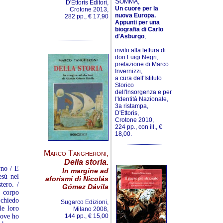
S
OMMA,
D'Ettoris Editori,
Un cuore per la
Crotone 2013,
nuova Europa.
282 pp., € 17,90
Appunti per una
biografia di Carlo
d'Asburgo
,
invito alla lettura di
don Luigi Negri,
prefazione di Marco
Invernizzi,
a cura dell'Istituto
Storico
dell'Insorgenza e per
l'Identità Nazionale,
3a ristampa,
D'Ettoris,
Crotone 2010,
224 pp., con ill., €
18,00.
Marco Tangheroni
,
Della storia.
rno / E
In margine ad
esù nel
aforismi di Nicolás
tero. /
Gómez Dávila
o corpo
 chiedo
Sugarco Edizioni,
le loro
Milano 2008,
dove ho
144 pp., € 15,00