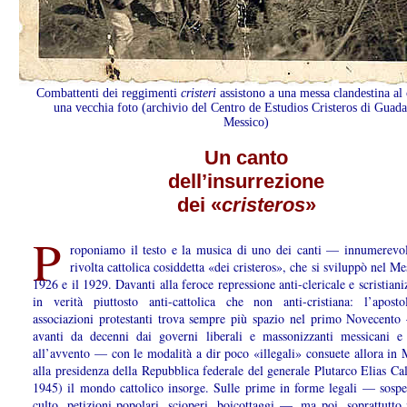
Combattenti dei reggimenti
cristeri
assistono a una messa clandestina al
una vecchia foto (archivio del Centro de Estudios Cristeros di Guada
Messico)
Un canto
dell’insurrezione
dei «
cristeros
»
P
roponiamo il testo e la musica di uno dei canti — innumerevo
rivolta cattolica cosiddetta «dei cristeros», che si sviluppò nel Mes
1926 e il 1929. Davanti alla feroce repressione anti-clericale e scristian
in verità piuttosto anti-cattolica che non anti-cristiana: l’aposto
associazioni protestanti trova sempre più spazio nel primo Novecento
avanti da decenni dai governi liberali e massonizzanti messicani e 
all’avvento — con le modalità a dir poco «illegali» consuete allora in
alla presidenza della Repubblica federale del generale Plutarco Elias Ca
1945) il mondo cattolico insorge. Sulle prime in forme legali — sospe
culto, petizioni popolari, scioperi, boicottaggi —, ma poi, soprattutto