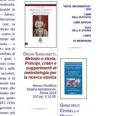
modernità,
"NOTE INFORMATIVE"
alcando le
ISIN
 — Jalisco,
LIBRI
DELL'ISTITUTO
berazione
LIBRI DIFFUSI
, cioè, in
VOCI
mbrare dei
DELLA STORIA
 contro le
LINKS
ormate dai
IN MEMORIAM
pagnola — e
to, non di
stellata di
Oscar Sanguinetti
,
 i quali i
Metodo e storia.
erati come
Princìpi, criteri e
lie e nelle
suggerimenti di
metodologia per
 sacerdoti,
la ricerca storica
ione si fa
samente una
Ateneo Pontificio
trarie allo
Regina Apostolorum,
stanno per
Roma 2016
320 pp., € 22,00.
ano, spinto
(1852-1934)
G
IANCARLO
 governo e
C
ERRELLI e
emento più
M