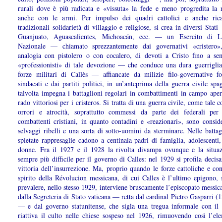
rurali dove è più radicata e «vissuta» la fede e meno progredita la 
anche con le armi. Per impulso dei quadri cattolici e anche ric
tradizionali solidarietà di villaggio e religiose, si crea in diversi Stati
Guanjuato, Aguascalientes, Michoacán, ecc. — un Esercito di Li
Nazionale — chiamato sprezzantemente dai governativi «cristero»
analogia con pistolero o con cocalero, di devoti a Cristo fino a se
«professionisti» di tale devozione — che conduce una dura guerriglia
forze militari di Callès — affiancate da milizie filo-governative f
sindacati e dai partiti politici, in un’anteprima della guerra civile s
talvolta impegna i battaglioni regolari in combattimenti in campo aper
rado vittoriosi per i cristeros. Si tratta di una guerra civile, come tale co
orrori e atrocità, soprattutto commessi da parte dei federali per
combattenti cristiani, in quanto contadini e «reazionari», sono consid
selvaggi ribelli e una sorta di sotto-uomini da sterminare. Nelle battag
spietate rappresaglie cadono a centinaia padri di famiglia, adolescenti,
donne. Fra il 1927 e il 1928 la rivolta divampa ovunque e la situaz
sempre più difficile per il governo di Calles: nel 1929 si profila deci
vittoria dell’insurrezione. Ma, proprio quando le forze cattoliche e con
spirito della Révolucion messicana, di cui Calles è l’ultimo epigono, 
prevalere, nello stesso 1929, interviene bruscamente l’episcopato messic
dalla Segreteria di Stato vaticana — retta dal cardinal Pietro Gasparri 
— e dal governo statunitense, che sigla una tregua informale con il
riattiva il culto nelle chiese sospeso nel 1926, rimuovendo così l’el