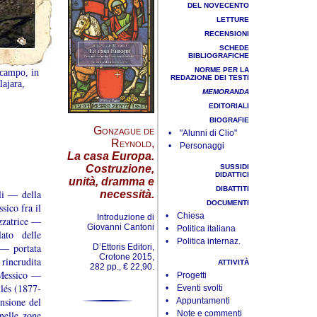
DEL NOVECENTO
LETTURE
RECENSIONI
SCHEDE
BIBLIOGRAFICHE
NORME PER LA
 campo, in
REDAZIONE DEI TESTI
lajara,
MEMORANDA
EDITORIALI
BIOGRAFIE
Gonzague de
• "Alunni di Clio"
Reynold
,
• Personaggi
La casa Europa.
SUSSIDI
Costruzione,
DIDATTICI
unità, dramma e
DIBATTITI
li — della
necessità.
DOCUMENTI
sico fra il
• Chiesa
Introduzione di
izzatrice —
Giovanni Cantoni
• Politica italiana
lato delle
• Politica internaz.
 — portata
D’Ettoris Editori,
Crotone 2015,
rincrudita
ATTIVITÀ
282 pp., € 22,90.
 Messico —
• Progetti
llés (1877-
• Eventi svolti
nsione del
• Appuntamenti
 nelle zone
• Note e commenti