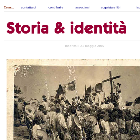
Come...
contattarci
|
contribuire
|
associarsi
|
acquistare libri
|
is
inserito il 21 maggio 2007