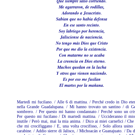
Que siempre salió corriendo.
Me agarraron, de rodillas,
Adorando a Jesucristo.
Sabían que no había defensa
En ese santo recinto.
Soy labriego por herencia,
Jalisciense de naciencia.
No tengo más Dios que Cristo
Por que me dio la existencia.
Con matarme no se acaba
La creencia en Dios eterno.
Muchos quedan en la lucha
Y otros que vienen naciendo.
Es por eso me fusilan
El martes por la mañana.
Martedì mi fucilano. / Alle 6 di mattina. / Perché credo in Dio ete
nella Grande Guadalupana. / Mi hanno trovato un santino / di G
sombrero. / Per questo mi hanno condannato / Perché sono un cris
Per questo mi fucilano / Di martedì mattina. / Uccideranno il mi
inutile / Però mai, mai la mia anima. / Dico ai miei carnefici / Che
che mi crocifiggano / E, una volta crocifisso, / Solo allora usino 
carabine. / Addio sierre di Jalisco, / Michoacán e Guanajuato. / Da 