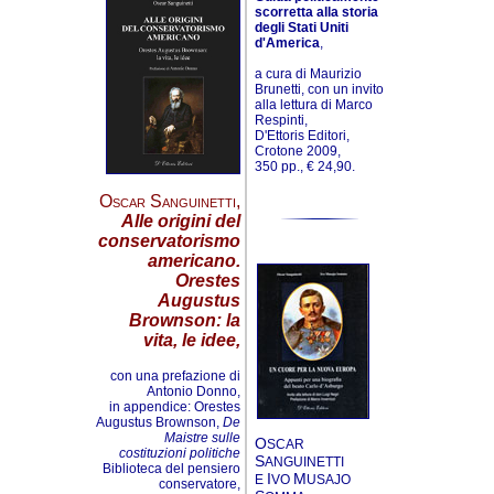
scorretta alla storia
degli Stati Uniti
d'America
,
a cura di Maurizio
Brunetti, con un invito
alla lettura di Marco
Respinti,
D'Ettoris Editori,
Crotone 2009,
350 pp., € 24,90.
Oscar Sanguinetti
,
Alle origini del
conservatorismo
americano.
Orestes
Augustus
Brownson: la
vita, le idee,
con una prefazione di
Antonio Donno,
in appendice: Orestes
Augustus Brownson,
De
Maistre sulle
O
SCAR
costituzioni politiche
S
ANGUINETTI
Biblioteca del pensiero
I
M
E
VO
USAJO
conservatore,