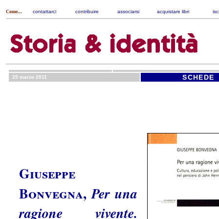
Come...
contattarci
|
contribuire
|
associarsi
|
acquistare libri
|
isc
SCHEDE
25 marzo 2011
Giuseppe
Bonvegna
,
Per una
ragione vivente.