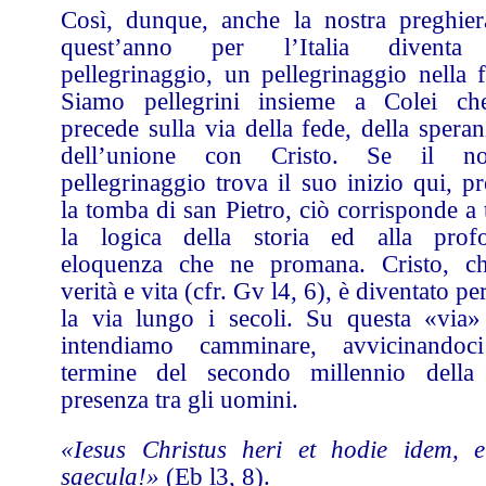
Così, dunque, anche la nostra preghier
quest’anno per l’Italia divent
pellegrinaggio, un pellegrinaggio nella f
Siamo pellegrini insieme a Colei ch
precede sulla via della fede, della spera
dell’unione con Cristo. Se il no
pellegrinaggio trova il suo inizio qui, p
la tomba di san Pietro, ciò corrisponde a 
la logica della storia ed alla prof
eloquenza che ne promana. Cristo, c
verità e vita (cfr. Gv l4, 6), è diventato pe
la via lungo i secoli. Su questa «via»
intendiamo camminare, avvicinandoc
termine del secondo millennio della
presenza tra gli uomini.
«Iesus Christus heri et hodie idem, e
saecula!»
(Eb l3, 8).