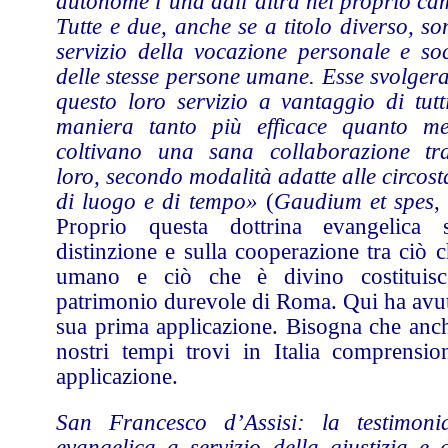
autonome l’una dall’altra nel proprio ca
Tutte e due, anche se a titolo diverso, s
servizio della vocazione personale e soc
delle stesse persone umane. Esse svolger
questo loro servizio a vantaggio di tutti
maniera tanto più efficace quanto me
coltivano una sana collaborazione tr
loro, secondo modalità adatte alle circos
di luogo e di tempo»
(
Gaudium et spes
,
Proprio questa dottrina evangelica s
distinzione e sulla cooperazione tra ciò 
umano e ciò che è divino costituisc
patrimonio durevole di Roma. Qui ha avut
sua prima applicazione. Bisogna che anch
nostri tempi trovi in Italia comprensio
applicazione.
San Francesco d’Assisi: la testimoni
evangelica a servizio della giustizia e d