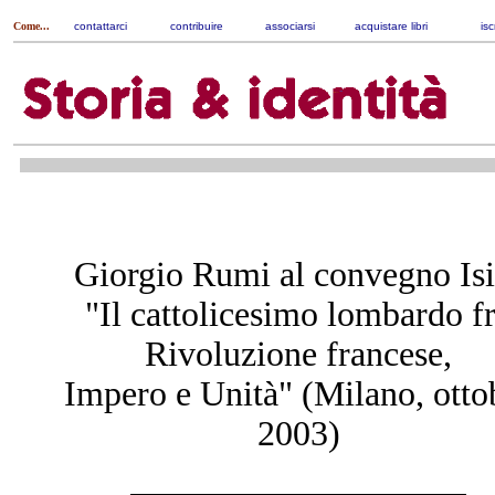
Come...
contattarci
|
contribuire
|
associarsi
|
acquistare libri
|
isc
Giorgio Rumi al convegno Isi
"Il cattolicesimo lombardo f
Rivoluzione francese,
Impero e Unità" (Milano, otto
2003)