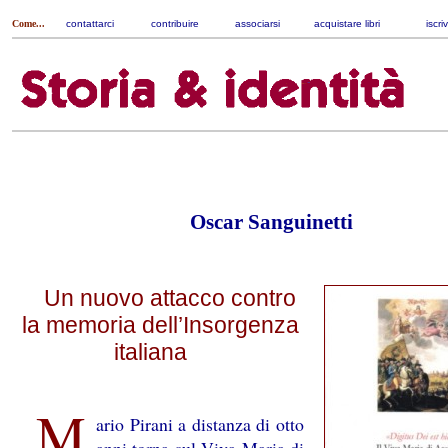
Come...
contattarci
|
contribuire
|
associarsi
|
acquistare libri
|
iscri
Oscar Sanguinetti
Un nuovo attacco contro
la memoria dell’Insorgenza
italiana
M
ario Pirani a distanza di otto