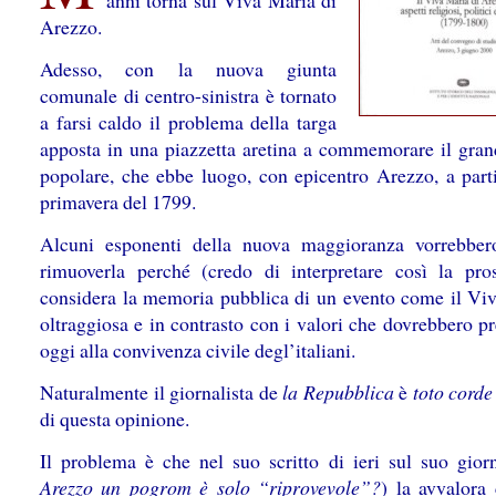
anni torna sul Viva Maria di
Arezzo.
Adesso, con la nuova giunta
comunale di centro-sinistra è tornato
a farsi caldo il problema della targa
apposta in una piazzetta aretina a commemorare il gra
popolare, che ebbe luogo, con epicentro Arezzo, a parti
primavera del 1799.
Alcuni esponenti della nuova maggioranza vorrebbero
rimuoverla perché (credo di interpretare così la pros
considera la memoria pubblica di un evento come il Vi
oltraggiosa e in contrasto con i valori che dovrebbero p
oggi alla convivenza civile degl’italiani.
Naturalmente il giornalista de
la Repubblica
è
toto corde
di questa opinione.
Il problema è che nel suo scritto di ieri sul suo gior
Arezzo un pogrom è solo “riprovevole”?
) la avvalora