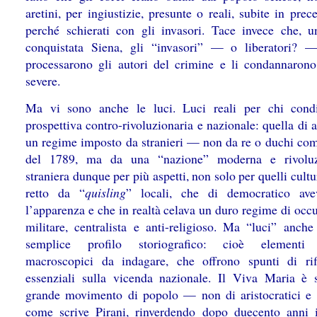
aretini, per ingiustizie, presunte o reali, subite in pre
perché schierati con gli invasori. Tace invece che, u
conquistata Siena, gli “invasori” — o liberatori? —
processarono gli autori del crimine e li condannaron
severe.
Ma vi sono anche le luci. Luci reali per chi cond
prospettiva contro-rivoluzionaria e nazionale: quella di 
un regime imposto da stranieri — non da re o duchi co
del 1789, ma da una “nazione” moderna e rivoluzi
straniera dunque per più aspetti, non solo per quelli cult
retto da “
quisling
” locali, che di democratico ave
l’apparenza e che in realtà celava un duro regime di occ
militare, centralista e anti-religioso. Ma “luci” anche 
semplice profilo storiografico: cioè elementi f
macroscopici da indagare, che offrono spunti di rif
essenziali sulla vicenda nazionale. Il Viva Maria è 
grande movimento di popolo — non di aristocratici e d
come scrive Pirani, rinverdendo dopo duecento anni i