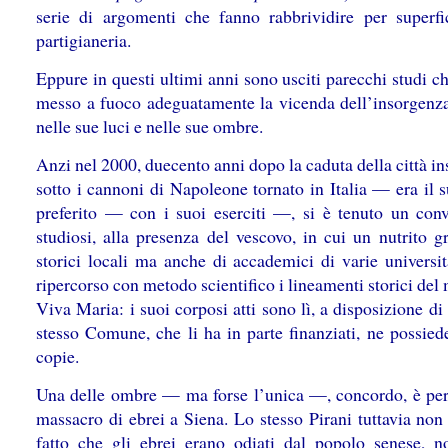
serie di argomenti che fanno rabbrividire per superfic
partigianeria.
Eppure in questi ultimi anni sono usciti parecchi studi 
messo a fuoco adeguatamente la vicenda dell’insorgenza
nelle sue luci e nelle sue ombre.
Anzi nel 2000, duecento anni dopo la caduta della città i
sotto i cannoni di Napoleone tornato in Italia — era il 
preferito — con i suoi eserciti —, si è tenuto un con
studiosi, alla presenza del vescovo, in cui un nutrito g
storici locali ma anche di accademici di varie universi
ripercorso con metodo scientifico i lineamenti storici del
Viva Maria: i suoi corposi atti sono lì, a disposizione di 
stesso Comune, che li ha in parte finanziati, ne possied
copie.
Una delle ombre — ma forse l’unica —, concordo, è per 
massacro di ebrei a Siena. Lo stesso Pirani tuttavia non
fatto che gli ebrei erano odiati dal popolo senese, n