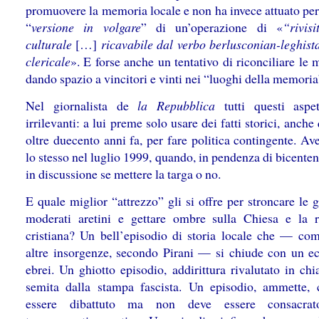
promuovere la memoria locale e non ha invece attuato per
“
versione in volgare
” di un’operazione di «
“rivisi
culturale
[…]
ricavabile dal verbo berlusconian-leghista
clericale
». E forse anche un tentativo di riconciliare le
dando spazio a vincitori e vinti nei “luoghi della memoria
Nel giornalista de
la Repubblica
tutti questi aspe
irrilevanti: a lui preme solo usare dei fatti storici, anche 
oltre duecento anni fa, per fare politica contingente. Av
lo stesso nel luglio 1999, quando, in pendenza di bicenten
in discussione se mettere la targa o no.
E quale miglior “attrezzo” gli si offre per stroncare le
moderati aretini e gettare ombre sulla Chiesa e la r
cristiana? Un bell’episodio di storia locale che — co
altre insorgenze, secondo Pirani — si chiude con un ec
ebrei. Un ghiotto episodio, addirittura rivalutato in chi
semita dalla stampa fascista. Un episodio, ammette,
essere dibattuto ma non deve essere consacrat