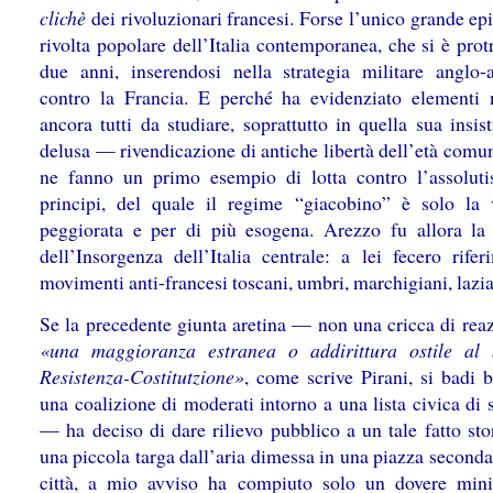
clichè
dei rivoluzionari francesi. Forse l’unico grande ep
rivolta popolare dell’Italia contemporanea, che si è prot
due anni, inserendosi nella strategia militare anglo-a
contro la Francia. E perché ha evidenziato elementi 
ancora tutti da studiare, soprattutto in quella sua insi
delusa — rivendicazione di antiche libertà dell’età comu
ne fanno un primo esempio di lotta contro l’assolut
principi, del quale il regime “giacobino” è solo la 
peggiorata e per di più esogena. Arezzo fu allora la 
dell’Insorgenza dell’Italia centrale: a lei fecero rifer
movimenti anti-francesi toscani, umbri, marchigiani, lazia
Se la precedente giunta aretina — non una cricca di reaz
«una maggioranza estranea o addirittura ostile al
Resistenza-Costitutzione»
, come scrive Pirani, si badi 
una coalizione di moderati intorno a una lista civica di
— ha deciso di dare rilievo pubblico a un tale fatto sto
una piccola targa dall’aria dimessa in una piazza seconda
città, a mio avviso ha compiuto solo un dovere min