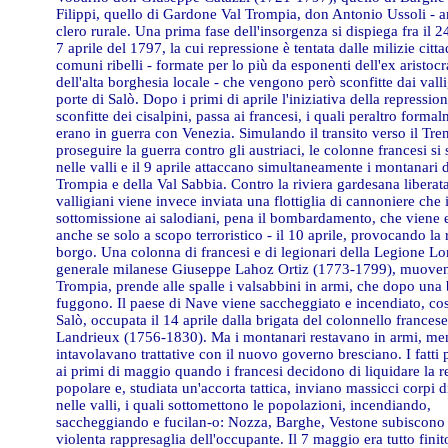
Filippi, quello di Gardone Val Trompia, don Antonio Ussoli - 
clero rurale. Una prima fase dell'insorgenza si dispiega fra il 2
7 aprile del 1797, la cui repressione è tentata dalle milizie citt
comuni ribelli - formate per lo più da esponenti dell'ex aristocr
dell'alta borghesia locale - che vengono però sconfitte dai valli
porte di Salò. Dopo i primi di aprile l'iniziativa della repression
sconfitte dei cisalpini, passa ai francesi, i quali peraltro form
erano in guerra con Venezia. Simulando il transito verso il Tre
proseguire la guerra contro gli austriaci, le colonne francesi s
nelle valli e il 9 aprile attaccano simultaneamente i montanari d
Trompia e della Val Sabbia. Contro la riviera gardesana liberat
valligiani viene invece inviata una flottiglia di cannoniere che 
sottomissione ai salodiani, pena il bombardamento, che viene e
anche se solo a scopo terroristico - il 10 aprile, provocando la 
borgo. Una colonna di francesi e di legionari della Legione L
generale milanese Giuseppe Lahoz Ortiz (1773-1799), muoven
Trompia, prende alle spalle i valsabbini in armi, che dopo una 
fuggono. Il paese di Nave viene saccheggiato e incendiato, co
Salò, occupata il 14 aprile dalla brigata del colonnello frances
Landrieux (1756-1830). Ma i montanari restavano in armi, me
intavolavano trattative con il nuovo governo bresciano. I fatti 
ai primi di maggio quando i francesi decidono di liquidare la r
popolare e, studiata un'accorta tattica, inviano massicci corpi d
nelle valli, i quali sottomettono le popolazioni, incendiando,
saccheggiando e fucilan-o: Nozza, Barghe, Vestone subiscono t
violenta rappresaglia dell'occupante. Il 7 maggio era tutto finit