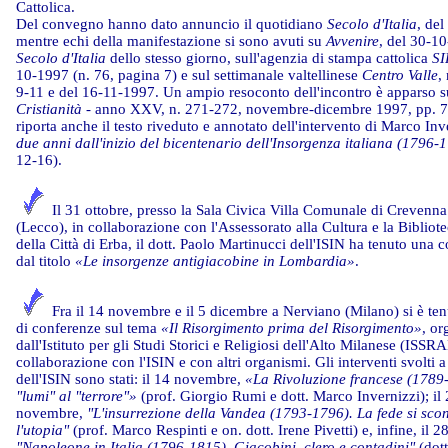
Cattolica.
Del convegno hanno dato annuncio il quotidiano
Secolo d'Italia
, de
mentre echi della manifestazione si sono avuti su
Avvenire
, del 30-10
Secolo d'Italia
dello stesso giorno, sull'agenzia di stampa cattolica
SI
10-1997 (n. 76, pagina 7) e sul settimanale valtellinese
Centro Valle
,
9-11 e del 16-11-1997. Un ampio resoconto dell'incontro è apparso s
Cristianità
- anno XXV, n. 271-272, novembre-dicembre 1997, pp. 7-
riporta anche il testo riveduto e annotato dell'intervento di Marco In
due anni dall'inizio del bicentenario dell'Insorgenza italiana (1796-
12-16).
Il 31 ottobre, presso la Sala Civica Villa Comunale di Crevenna
(Lecco), in collaborazione con l'Assessorato alla Cultura e la Bibliot
della Città di Erba, il dott. Paolo Martinucci dell'ISIN ha tenuto una 
dal titolo
«Le insorgenze antigiacobine in Lombardia»
.
Fra il 14 novembre e il 5 dicembre a Nerviano (Milano) si è ten
di conferenze sul tema
«Il Risorgimento prima del Risorgimento»
, or
dall'Istituto per gli Studi Storici e Religiosi dell'Alto Milanese (ISSR
collaborazione con l'ISIN e con altri organismi. Gli interventi svolti a
dell'ISIN sono stati: il 14 novembre,
«La Rivoluzione francese (1789
"lumi" al "terrore"»
(prof. Giorgio Rumi e dott. Marco Invernizzi); il
novembre,
"L'insurrezione della Vandea (1793-1796). La fede si sco
l'utopia"
(prof. Marco Respinti e on. dott. Irene Pivetti) e, infine, il 
"Napoleone in Italia (1796-1815). Giacobini, clero e contadini"
(dott