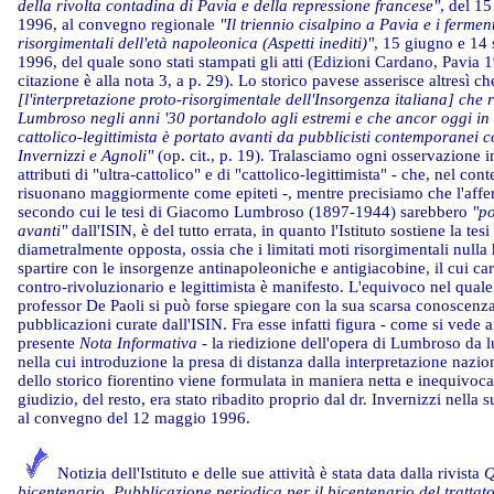
della rivolta contadina di Pavia e della repressione francese"
, del 1
1996, al convegno regionale
"Il triennio cisalpino a Pavia e i fermen
risorgimentali dell'età napoleonica (Aspetti inediti)"
, 15 giugno e 14
1996, del quale sono stati stampati gli atti (Edizioni Cardano, Pavia 1
citazione è alla nota 3, a p. 29). Lo storico pavese asserisce altresì c
[l'interpretazione proto-risorgimentale dell'Insorgenza italiana] che r
Lumbroso negli anni '30 portandolo agli estremi e che ancor oggi in
cattolico-legittimista è portato avanti da pubblicisti contemporanei 
Invernizzi e Agnoli"
(op. cit., p. 19). Tralasciamo ogni osservazione i
attributi di "ultra-cattolico" e di "cattolico-legittimista" - che, nel cont
risuonano maggiormente come epiteti -, mentre precisiamo che l'aff
secondo cui le tesi di Giacomo Lumbroso (1897-1944) sarebbero
"po
avanti"
dall'ISIN, è del tutto errata, in quanto l'Istituto sostiene la tesi
diametralmente opposta, ossia che i limitati moti risorgimentali null
spartire con le insorgenze antinapoleoniche e antigiacobine, il cui car
contro-rivoluzionario e legittimista è manifesto. L'equivoco nel quale
professor De Paoli si può forse spiegare con la sua scarsa conoscenza
pubblicazioni curate dall'ISIN. Fra esse infatti figura - come si vede 
presente
Nota Informativa
- la riedizione dell'opera di Lumbroso da lu
nella cui introduzione la presa di distanza dalla interpretazione nazion
dello storico fiorentino viene formulata in maniera netta e inequivoca
giudizio, del resto, era stato ribadito proprio dal dr. Invernizzi nella 
al convegno del 12 maggio 1996.
Notizia dell'Istituto e delle sue attività è stata data dalla rivista
Q
bicentenario. Pubblicazione periodica per il bicentenario del trattato