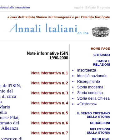
criversi alla newsletter
oggi è
Sabato 8 agosto
a cura dell’Istituto Storico dell’Insorgenza e per l’Identità Nazionale
HOME-PAGE
Note informative ISIN
CHI SIAMO
1996-2000
SAGGI E
RELAZIONI
• Insorgenza
Nota informativa n. 1
• Identità nazionale
• Risorgimento
Nota informativa n. 2
 dell'ISIN,
• Storia moderna
nio del
• Storia contemp.
Nota informativa n. 3
 di circa
• Storia della Chiesa
a
Nota informativa n. 4
• «Cristeros»
 Mario
ella
Nota informativa n. 5
IL SENSO CRISTIANO
nese Pilat,
DELLA STORIA
nomato del
Nota informativa n. 6
MEDAGLIONI
i Alleanza
RIFLESSIONI
Nota informativa n. 7
SULLA STORIA
, vescovo di
IDEOLOGIE