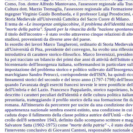
Como, l'on. dottor Alfredo Mantovano, l'assessore regionale alla Tra
Cultura dott. Marzio Tremaglia, l'assessore regionale alla Formazione
ingegner Virginio Guido Bombarda, e il professor Luigi Prosdocimi, 
Storia Medievale all'Università Cattolica del Sacro Cuore di Milano.
Il tema de
«Le insorgenze antigiacobine, il problema dell'identità naz
"morte della patria". Spunti per la rinascita della "nazione spontane
il titolo dell'incontro - è stato svolto attraverso cinque relazioni di altr
studiosi, provenienti da diverse aree del paese.
In esordio dei lavori Marco Tangheroni, ordinario di Storia Medieval
all'Università di Pisa, presidente del convegno, ha svolto una riflessi
introduttiva di carattere storico-filosofico. Marco Invernizzi, presiden
ha poi tracciato un bilancio dei primi due anni di attività dell'Istituto 
bicentenario dell'Insorgenza italiana, soffermandosi in particolare sul
impostazione del problema storico e politico sollevato dall'Insorgenz
marchigiano Sandro Petrucci, corrispondente dell'ISIN, ha quindi rico
lineamenti storici del secondo e del terzo anno (1797-1798) dell'Ins
quando l'avanzata degli eserciti francesi investe le terre pontificie de
dell'Umbria e del Lazio. Francesco Pappalardo, storico napoletano, h
descritto i caratteri peculiari dell'identità e delle cultura politica italia
preunitaria, tratteggiando il profilo storico della sua formazione fin d
romana. All'itinerario da percorrere per uscire da una condizione dove
appartenenza nazionale sembra essersi estinto, una condizione in cui l
caduta dopo il fallimento della classe politica autrice dell'Unità - che
crollo dell'8 settembre 1943, definito dallo scomparso scrittore e mag
Salvatore Satta (1902-1975) come
"morte della patria"
-, è stato dedi
l'intervento conclusivo di Giovanni Cantoni, responsabile nazionale 