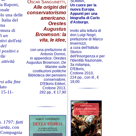
S
OMMA,
Oscar Sanguinetti
,
ola Raponi,
Un cuore per la
Alle origini del
onale
nuova Europa.
conservatorismo
Appunti per una
lo una delle
americano.
biografia di Carlo
 Italia del
d'Asburgo
,
Orestes
ema
Augustus
remura di
invito alla lettura di
Brownson: la
don Luigi Negri,
di un
prefazione di Marco
vita, le idee,
ivi dell'età
Invernizzi,
]
del
a cura dell'Istituto
con una prefazione di
 positivi e
Storico
Antonio Donno,
lle
dell'Insorgenza e per
in appendice: Orestes
l'Identità Nazionale,
 attività
Augustus Brownson,
De
3a ristampa,
Maistre sulle
D'Ettoris,
costituzioni politiche
Crotone 2010,
Biblioteca del pensiero
224 pp., con ill., €
conservatore,
si alla fine
18,00.
D'Ettoris Editori,
lato
Crotone 2013,
 15-11-
282 pp., € 17,90
. 1797: fatti
 Garda
, con
0 [Compagnia