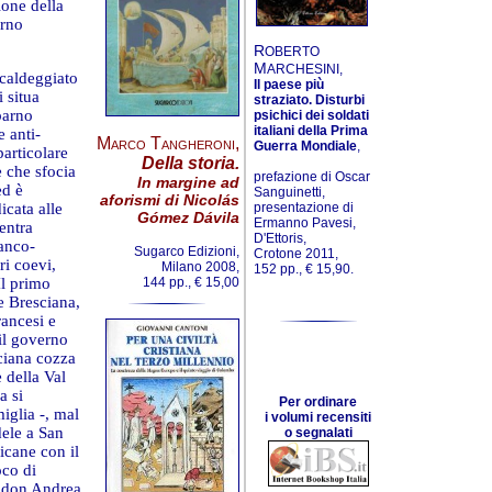
ione della
arno
R
OBERTO
M
ARCHESINI,
 caldeggiato
Il paese più
i situa
straziato. Disturbi
barno
psichici dei soldati
italiani della Prima
e anti-
Marco Tangheroni
,
Guerra Mondiale
,
particolare
Della storia.
e che sfocia
prefazione di Oscar
In margine ad
ed è
Sanguinetti,
aforismi di Nicolás
icata alle
presentazione di
Gómez Dávila
Ermanno Pavesi,
entra
D'Ettoris,
ranco-
Sugarco Edizioni,
Crotone 2011,
ri coevi,
Milano 2008,
152 pp., € 15,90.
Il primo
144 pp., € 15,00
e Bresciana,
rancesi e
il governo
ciana cozza
e della Val
a si
Per ordinare
iglia -, mal
i volumi recensiti
dele a San
o segnalati
icane con il
oco di
 don Andrea