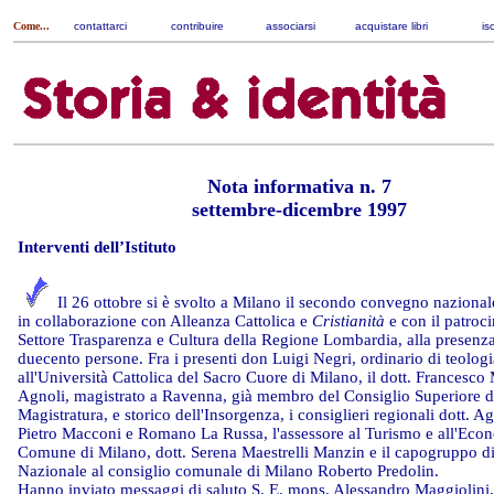
Come...
contattarci
|
contribuire
|
associarsi
|
acquistare libri
|
is
Nota informativa n. 7
settembre-dicembre 1997
Interventi dell’Istituto
Il 26 ottobre si è svolto a Milano il secondo convegno nazionale
in collaborazione con Alleanza Cattolica e
Cristianità
e con il patroci
Settore Trasparenza e Cultura della Regione Lombardia, alla presenza
duecento persone. Fra i presenti don Luigi Negri, ordinario di teologi
all'Università Cattolica del Sacro Cuore di Milano, il dott. Francesco
Agnoli, magistrato a Ravenna, già membro del Consiglio Superiore d
Magistratura, e storico dell'Insorgenza, i consiglieri regionali dott. Ag
Pietro Macconi e Romano La Russa, l'assessore al Turismo e all'Eco
Comune di Milano, dott. Serena Maestrelli Manzin e il capogruppo d
Nazionale al consiglio comunale di Milano Roberto Predolin.
Hanno inviato messaggi di saluto S. E. mons. Alessandro Maggiolini