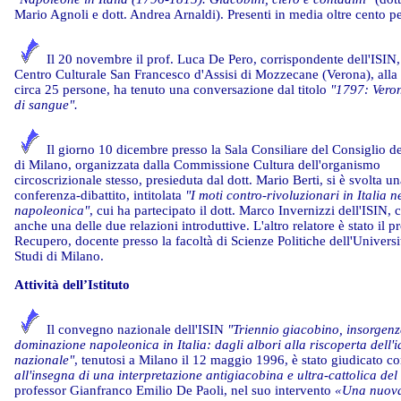
Mario Agnoli e dott. Andrea Arnaldi). Presenti in media oltre cento p
Il 20 novembre il prof. Luca De Pero, corrispondente dell'ISIN, 
Centro Culturale San Francesco d'Assisi di Mozzecane (Verona), alla
circa 25 persone, ha tenuto una conversazione dal titolo
"1797: Vero
di sangue".
Il giorno 10 dicembre presso la Sala Consiliare del Consiglio d
di Milano, organizzata dalla Commissione Cultura dell'organismo
circoscrizionale stesso, presieduta dal dott. Mario Berti, si è svolta u
conferenza-dibattito, intitolata
"I moti contro-rivoluzionari in Italia ne
napoleonica"
, cui ha partecipato il dott. Marco Invernizzi dell'ISIN, 
anche una delle due relazioni introduttive. L'altro relatore è stato il 
Recupero, docente presso la facoltà di Scienze Politiche dell'Universi
Studi di Milano.
Attività dell’Istituto
Il convegno nazionale dell'ISIN
"Triennio giacobino, insorgenz
dominazione napoleonica in Italia: dagli albori alla riscoperta dell'i
nazionale"
, tenutosi a Milano il 12 maggio 1996, è stato giudicato 
all'insegna di una interpretazione antigiacobina e ultra-cattolica de
professor Gianfranco Emilio De Paoli, nel suo intervento
«Una nuova