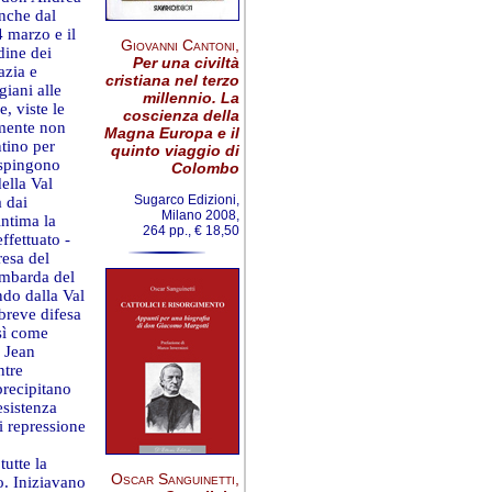
anche dal
4 marzo e il
Giovanni Cantoni
,
adine dei
Per una civiltà
azia e
cristiana nel terzo
giani alle
millennio. La
e, viste le
coscienza della
almente non
Magna Europa e il
ntino per
quinto viaggio di
i spingono
Colombo
ella Val
Sugarco Edizioni,
a dai
Milano 2008,
intima la
264 pp., € 18,50
ffettuato -
resa del
ombarda del
do dalla Val
breve difesa
sì come
e Jean
ntre
precipitano
esistenza
i repressione
utte la
Oscar Sanguinetti
,
o. Iniziavano