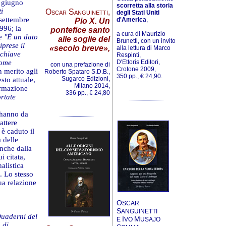
5 giugno
scorretta alla storia
ti
Oscar Sanguinetti
,
degli Stati Uniti
 settembre
d'America
,
Pio X. Un
996; la
pontefice santo
a cura di Maurizio
he
"È un dato
alle soglie del
Brunetti, con un invito
iprese il
«secolo breve»,
alla lettura di Marco
 chiave
Respinti,
D'Ettoris Editori,
come
con una prefazione di
Crotone 2009,
n merito agli
Roberto Spataro S.D.B.,
350 pp., € 24,90.
Sugarco Edizioni,
esto attuale,
Milano 2014,
ermazione
336 pp., € 24,80
rtate
a hanno da
attere
 è caduto il
 delle
anche dalla
i citata,
alistica
. Lo stesso
sua relazione
O
SCAR
S
ANGUINETTI
uaderni del
I
M
E
VO
USAJO
 di