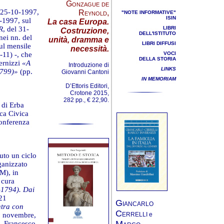
Gonzague de
l 25-10-1997,
Reynold
,
"NOTE INFORMATIVE"
ISIN
-1997, sul
La casa Europa.
R
, del 31-
LIBRI
Costruzione,
DELL'ISTITUTO
 nei nn. del
unità, dramma e
LIBRI DIFFUSI
ul mensile
necessità.
11) -, che
VOCI
DELLA STORIA
vernizzi
«A
Introduzione di
LINKS
1799)»
(pp.
Giovanni Cantoni
IN MEMORIAM
D’Ettoris Editori,
Crotone 2015,
282 pp., € 22,90.
 di Erba
eca Civica
conferenza
uto un ciclo
ganizzato
AM), in
 cura
-1794). Dai
 21
G
IANCARLO
ntra con
C
ERRELLI e
28 novembre,
M
. Francesco