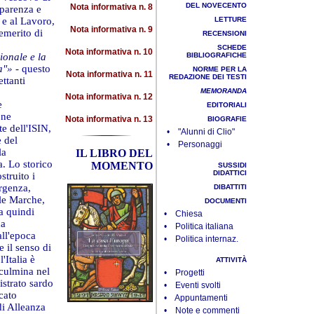
DEL NOVECENTO
Nota informativa n. 8
sparenza e
 e al Lavoro,
LETTURE
Nota informativa n. 9
emerito di
RECENSIONI
SCHEDE
Nota informativa n. 10
ionale e la
BIBLIOGRAFICHE
a"»
- questo
NORME PER LA
Nota informativa n. 11
REDAZIONE DEI TESTI
ettanti
MEMORANDA
Nota informativa n. 12
e
EDITORIALI
one
Nota informativa n. 13
BIOGRAFIE
te dell'ISIN,
• "Alunni di Clio"
e del
• Personaggi
la
IL LIBRO DEL
a. Lo storico
MOMENTO
SUSSIDI
DIDATTICI
struito i
orgenza,
DIBATTITI
lle Marche,
DOCUMENTI
a quindi
• Chiesa
na
• Politica italiana
all'epoca
• Politica internaz.
 il senso di
'Italia è
ATTIVITÀ
 culmina nel
• Progetti
istrato sardo
• Eventi svolti
cato
• Appuntamenti
di Alleanza
• Note e commenti