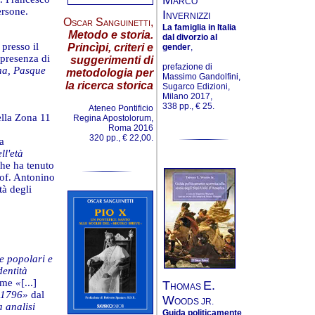
ARCO
ersone.
I
NVERNIZZI
Oscar Sanguinetti
,
La famiglia in Italia
Metodo e storia.
dal divorzio al
presso il
Princìpi, criteri e
gender
,
 presenza di
suggerimenti di
prefazione di
na, Pasque
metodologia per
Massimo Gandolfini,
la ricerca storica
Sugarco Edizioni,
Milano 2017,
338 pp., € 25.
Ateneo Pontificio
ella Zona 11
Regina Apostolorum,
Roma 2016
320 pp., € 22,00.
na
ll'età
che ha tenuto
prof. Antonino
tà degli
e popolari e
dentità
come
«
[...]
T
E.
HOMAS
l 1796»
dal
W
OODS JR.
 analisi
Guida politicamente