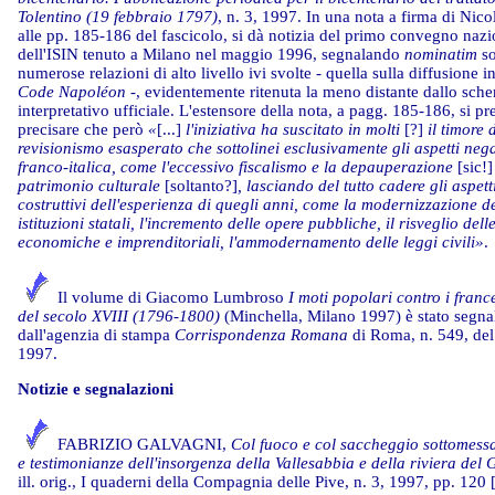
Tolentino (19 febbraio 1797)
, n. 3, 1997. In una nota a firma di Nic
alle pp. 185-186 del fascicolo, si dà notizia del primo convegno nazi
dell'ISIN tenuto a Milano nel maggio 1996, segnalando
nominatim
so
numerose relazioni di alto livello ivi svolte - quella sulla diffusione in
Code Napoléon
-, evidentemente ritenuta la meno distante dallo sch
interpretativo ufficiale. L'estensore della nota, a pagg. 185-186, si p
precisare che però
«
[...]
l'iniziativa ha suscitato in molti
[?]
il timore 
revisionismo esasperato che sottolinei esclusivamente gli aspetti negat
franco-italica, come l'eccessivo fiscalismo e la depauperazione
[sic!
patrimonio culturale
[soltanto?]
, lasciando del tutto cadere gli aspetti
costruttivi dell'esperienza di quegli anni, come la modernizzazione de
istituzioni statali, l'incremento delle opere pubbliche, il risveglio delle
economiche e imprenditoriali, l'ammodernamento delle leggi civili»
.
Il volume di Giacomo Lumbroso
I moti popolari contro i france
del secolo XVIII (1796-1800)
(Minchella, Milano 1997) è stato segna
dall'agenzia di stampa
Corrispondenza Romana
di Roma, n. 549, del
1997.
Notizie e segnalazioni
FABRIZIO GALVAGNI,
Col fuoco e col saccheggio sottomessa
e testimonianze dell'insorgenza della Vallesabbia e della riviera del
ill. orig., I quaderni della Compagnia delle Pive, n. 3, 1997, pp. 12