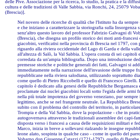
delle Pive. Associazione per la ricerca, lo studio, la pratica e la diffus
cultura e delle tradizioni di Valle Sabbia, via Ronchi, 24, 25079 Vob
(Brescia)].
Nel novero delle ricerche di qualità che l'Istituto ha da sempre
e che iniziano a caratterizzare la storiografia sulla Insorgenza s
senz'altro questo lavoro del professor Fabrizio Galvagni di Vo
(Brescia), che disegna un profilo storico dei moti anti-francesi 
giacobini, verificatisi nella provincia di Brescia nel 1797, con 
riguardo alla riviera occidentale del Lago di Garda e della vall
all'altezza di Salò, la Val Sabbia. L'opera consta di sei capitoli 
corredata da un'ampia bibliografia. Dopo una introduzione ded
premesse storiche e politiche generali dei fatti, Galvagni si add
immediatamente nella narrazione dell'invasione delle truppe f
repubblicane nella riviera salodiana, utilizzando soprattutto dia
come quello di Pietro Riccobelli e quello di Francesco Girelli. 
capitolo è dedicato alla genesi delle Repubbliche Bergamasca 
proclamate dai nuclei giacobini locali sotto l'egida delle armi f
nella più totale impotenza del governo veneziano, pur sempre 
legittimo, anche se nel frangente neutrale. La Repubblica Bres
subito con il problema del controllo del territorio, in particolar
Trompia e della Val Sabbia, dove la popolazione - che in pratic
autogovernava attraverso le tradizionali assemblee dei capi-fam
disposta verso i francesi a causa delle requisizioni militari e fe
Marco, inizia in breve a sollevarsi rialzando le insegne repubbl
leone alato, sospinta in qualche caso - come in quello del parr
Vobarno don Giuseppe Catazzi (1721-1797), quello di Barghe