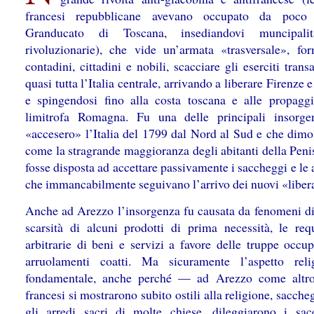
francesi repubblicane avevano occupato da poco l
Granducato di Toscana, insediandovi muncipalit
rivoluzionarie), che vide un’armata «trasversale», fo
contadini, cittadini e nobili, scacciare gli eserciti trans
quasi tutta l’Italia centrale, arrivando a liberare Firenze 
e spingendosi fino alla costa toscana e alle propaggi
limitrofa Romagna. Fu una delle principali insorg
«accesero» l’Italia del 1799 dal Nord al Sud e che dimo
come la stragrande maggioranza degli abitanti della Peni
fosse disposta ad accettare passivamente i saccheggi e le
che immancabilmente seguivano l’arrivo dei nuovi «libera
Anche ad Arezzo l’insorgenza fu causata da fenomeni div
scarsità di alcuni prodotti di prima necessità, le requ
arbitrarie di beni e servizi a favore delle truppe occup
arruolamenti coatti. Ma sicuramente l’aspetto rel
fondamentale, anche perché — ad Arezzo come altr
francesi si mostrarono subito ostili alla religione, sacch
gli arredi sacri di molte chiese, dileggiarono i sac