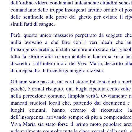
dell’ordine videro condannati unicamente cittadini senesi
comandante delle truppe insorgenti aretine ordinò di pos
delle sentinelle alle porte del ghetto per evitare il rip
simili fatti di sangue.
Però, questo unico massacro perpetrato da soggetti ch
nulla avevano a che fare con i veri ideali che an
l’insorgenza aretina, è stato sempre utilizzato dai giaco
tutta la storiografia risorgimentale e laico-marxista pe
discredito sull’intero moto del Viva Maria, descritto all
di un episodio di truce brigantaggio razzista.
Gli anni sono passati, ma certi stereotipi sono duri a mor
perché, è ormai risaputo, una bugia ripetuta cento volte
nella percezione comune, limpida verità. Ovviamente 
mancati studiosi locali che, partendo dai documenti e
luoghi comuni, hanno cercato di ricostruire la
dell’insorgenza, arrivando sempre di più a comprendere
Viva Maria sia stato forse il primo moto popolare aret
vide realmente coinvolte tutte le classi sociali della città, 