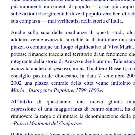
più imponenti movimenti di popolo — assai più ampio 
sollevazioni risorgimentali dove il popolo vero ben di rad
sua comparsa — mai verificatisi nella storia d’Italia.
Anche sulla scia delle risultanze di questi studi, alc
addietro venne avanzata la richiesta di intitolare una st
piazza o comunque un luogo significativo al Viva Maria, 
potesse rimanere traccia nel territorio di un fenomeno ch
integrante della storia di Arezzo e degli aretini. Tale ista
avanzata anche dal vescovo, mons. Gualtiero Bassetti, a 
consiglio pastorale diocesano, in data 7 settembre 200
2002 una piazza centrale della città venne intitolato
Maria - Insorgenza Popolare, 1799-1800»
.
All’inizio di quest’anno, una nuova giunta muni
espressione di una maggioranza di centro-sinistra, ha d
rimuovere la targa e di mutare la denominazione della p
«Piazza Madonna del Conforto»
.
Il dibattito non si è per questo ovviamente concluso e anz