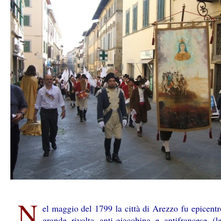
N
el maggio del 1799 la città di Arezzo fu epicentr
grande rivolta anti-giacobina e antifrancese (l