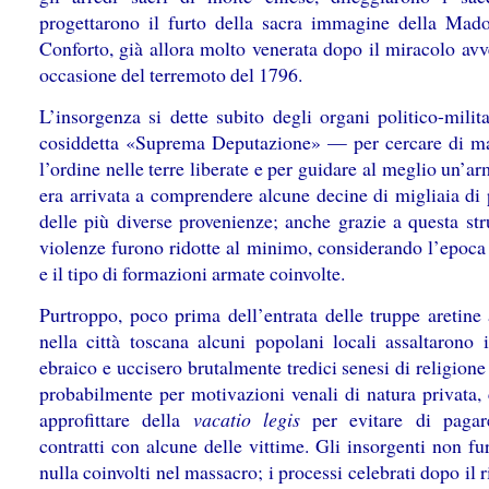
progettarono il furto della sacra immagine della Mad
Conforto, già allora molto venerata dopo il miracolo avv
occasione del terremoto del 1796.
L’insorgenza si dette subito degli organi politico-milit
cosiddetta «Suprema Deputazione»
— per cercare di m
l’ordine nelle terre liberate e per guidare al meglio un’a
era arrivata a comprendere alcune decine di migliaia di 
delle più diverse provenienze; anche grazie a questa str
violenze furono ridotte al minimo, considerando l’epoca 
e il tipo di formazioni armate coinvolte.
Purtroppo, poco prima dell’entrata delle truppe aretine 
nella città toscana alcuni popolani locali assaltarono i
ebraico e uccisero brutalmente tredici senesi di religione
probabilmente per motivazioni venali di natura privata, 
approfittare della
vacatio legis
per evitare di pagar
contratti con alcune delle vittime. Gli insorgenti non f
nulla coinvolti nel massacro; i processi celebrati dopo il r