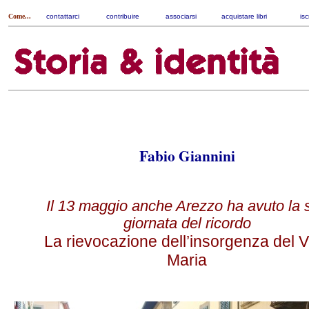
Come...
contattarci
|
contribuire
|
associarsi
|
acquistare libri
|
isc
Fabio Giannini
Il 13 maggio anche Arezzo ha avuto la 
giornata del ricordo
La rievocazione dell’insorgenza del V
Maria