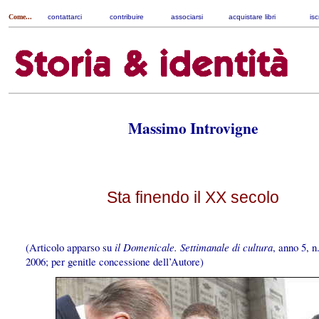
Come...
contattarci
|
contribuire
|
associarsi
|
acquistare libri
|
isc
Massimo Introvigne
Sta finendo il XX secolo
(Articolo apparso su
il Domenicale. Settimanale di cultura
, anno 5, n
2006; per genitle concessione dell’Autore)