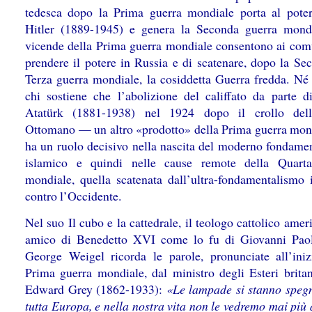
tedesca dopo la Prima guerra mondiale porta al pote
Hitler (1889-1945) e genera la Seconda guerra mond
vicende della Prima guerra mondiale consentono ai comu
prendere il potere in Russia e di scatenare, dopo la Sec
Terza guerra mondiale, la cosiddetta Guerra fredda. Né 
chi sostiene che l’abolizione del califfato da parte 
Atatürk (1881-1938) nel 1924 dopo il crollo dell
Ottomano — un altro «prodotto» della Prima guerra mo
ha un ruolo decisivo nella nascita del moderno fondame
islamico e quindi nelle cause remote della Quarta
mondiale, quella scatenata dall’ultra-fondamentalismo 
contro l’Occidente.
Nel suo Il cubo e la cattedrale, il teologo cattolico am
amico di Benedetto XVI come lo fu di Giovanni Pao
George Weigel ricorda le parole, pronunciate all’iniz
Prima guerra mondiale, dal ministro degli Esteri britan
Edward Grey (1862-1933):
«Le lampade si stanno speg
tutta Europa, e nella nostra vita non le vedremo mai più