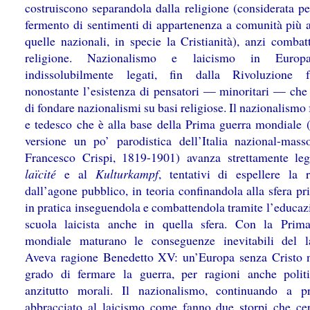
costruiscono separandola dalla religione (considerata pe
fermento di sentimenti di appartenenza a comunità più 
quelle nazionali, in specie la Cristianità), anzi combat
religione. Nazionalismo e laicismo in Euro
indissolubilmente legati, fin dalla Rivoluzione f
nonostante l’esistenza di pensatori — minoritari — che
di fondare nazionalismi su basi religiose. Il nazionalismo
e tedesco che è alla base della Prima guerra mondiale (
versione un po’ parodistica dell’Italia nazional-mass
Francesco Crispi, 1819-1901) avanza strettamente leg
laïcité
e al
Kulturkampf
, tentativi di espellere la r
dall’agone pubblico, in teoria confinandola alla sfera p
in pratica inseguendola e combattendola tramite l’educaz
scuola laicista anche in quella sfera. Con la Prim
mondiale maturano le conseguenze inevitabili del l
Aveva ragione Benedetto XV: un’Europa senza Cristo 
grado di fermare la guerra, per ragioni anche poli
anzitutto morali. Il nazionalismo, continuando a p
abbracciato al laicismo come fanno due storpi che ce