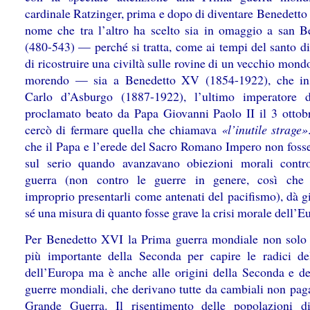
cardinale Ratzinger, prima e dopo di diventare Benedetto
nome che tra l’altro ha scelto sia in omaggio a san B
(480-543) — perché si tratta, come ai tempi del santo di
di ricostruire una civiltà sulle rovine di un vecchio mond
morendo — sia a Benedetto XV (1854-1922), che in
Carlo d’Asburgo (1887-1922), l’ultimo imperatore d
proclamato beato da Papa Giovanni Paolo II il 3 ottob
cercò di fermare quella che chiamava
«l’inutile strage»
che il Papa e l’erede del Sacro Romano Impero non fosse
sul serio quando avanzavano obiezioni morali contr
guerra (non contro le guerre in genere, così che 
improprio presentarli come antenati del pacifismo), dà g
sé una misura di quanto fosse grave la crisi morale dell’E
Per Benedetto XVI la Prima guerra mondiale non solo
più importante della Seconda per capire le radici del
dell’Europa ma è anche alle origini della Seconda e del
guerre mondiali, che derivano tutte da cambiali non paga
Grande Guerra. Il risentimento delle popolazioni d