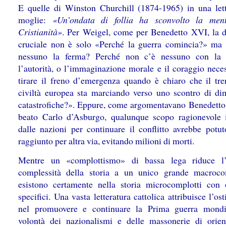
E quelle di Winston Churchill (1874-1965) in una lett
moglie:
«Un’ondata di follia ha sconvolto la ment
Cristianità»
. Per Weigel, come per Benedetto XVI, la
cruciale non è solo «Perché la guerra comincia?» ma
nessuno la ferma? Perché non c’è nessuno con la v
l’autorità, o l’immaginazione morale e il coraggio neces
tirare il freno d’emergenza quando è chiaro che il tre
civiltà europea sta marciando verso uno scontro di di
catastrofiche?». Eppure, come argomentavano Benedetto
beato Carlo d’Asburgo, qualunque scopo ragionevole 
dalle nazioni per continuare il conflitto avrebbe potut
raggiunto per altra via, evitando milioni di morti.
Mentre un «complottismo» di bassa lega riduce l’
complessità della storia a un unico grande macroco
esistono certamente nella storia microcomplotti con o
specifici. Una vasta letteratura cattolica attribuisce l’os
nel promuovere e continuare la Prima guerra mondi
volontà dei nazionalismi e delle massonerie di orie