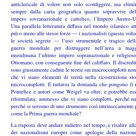
anticlericale di volere non solo sconfiggere, ma elimi
sempre dalla carta geografica quanto sopravvive del
impero sovranazionale e cattolico, l’Impero Austro-U
Una parallela letteratura diffusa nel mondo islamico att
più o meno alle stesse forze — i nazionalisti (questa volta
le società segrete — l’uso strumentale e tragico del
guerra mondiale per distruggere nell’area a magg
musulmana l’ultimo impero sopranazionale e religioso
Ottomano, con conseguente fine del califfato. Il discredi
sono giustamente cadute le teorie sui macrocomplotti non
che vi siano elementi di verità nella ricostruzione sto
microcomplotti. E tuttavia la domanda che pongono il 
Pontefice e autori come Weigel va oltre, e potrebbe ess
riformulata: ammesso che vi siano complotti, perché n
perché si servono di uno strumento così intrinsecamente 
come la Prima guerra mondiale?
La risposta deve andare indietro nel tempo, e risalire all
dei nazionalismi europei come apologie della nazion