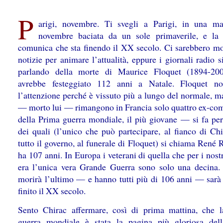
P
arigi, novembre. Ti svegli a Parigi, in una ma
novembre baciata da un sole primaverile, e la 
comunica che sta finendo il XX secolo. Ci sarebbero mol
notizie per animare l’attualità, eppure i giornali radio 
parlando della morte di Maurice Floquet (1894-200
avrebbe festeggiato 112 anni a Natale. Floquet no
l’attenzione perché è vissuto più a lungo del normale, m
— morto lui — rimangono in Francia solo quattro ex-com
della Prima guerra mondiale, il più giovane — si fa pe
dei quali (l’unico che può partecipare, al fianco di Chi
tutto il governo, al funerale di Floquet) si chiama René 
ha 107 anni. In Europa i veterani di quella che per i nost
era l’unica vera Grande Guerra sono solo una decina
morirà l’ultimo — e hanno tutti più di 106 anni — sarà
finito il XX secolo.
Sento Chirac affermare, così di prima mattina, che 
guerra mondiale è stata la pagina più gloriosa dell