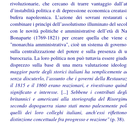
rivoluzionarie, che cercano di trarre vantaggio dall’a
d’instabilità politica e di depressione economica creatas
bufera napoleonica. L’azione dei sovrani restaurati 
combinare i princìpi dell’assolutismo illuminato del sec
con le novità politiche e amministrative dell’età di N
Bonaparte (1769-1821) per creare quella che viene 
"monarchia amministrativa", cioè un sistema di governo
sulla centralizzazione del potere e sulla presenza di u
burocrazia. La loro politica non può tuttavia essere giud
disprezzo sulla base di una mera valutazione ideolo
maggior parte degli storici italiani ha semplicemente ac
senza discuterlo, l’assunto che i governi della Restaura
il 1815 e il 1860 erano reazionari, e rivestivano quind
significato e interesse.
[...]
Sebbene i contributi degli
britannici e americani alla storiografia del Risorgim
secondo dopoguerra siano stati meno palesemente pol
quelli dei loro colleghi italiani, anch’essi rifletton
distinzione concettuale fra progresso e reazione"
(p. 38).