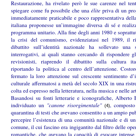
Restaurazione, ha rivelato però le sue carenze nel tent
spiegare come fu possibile che una
élite
priva di un pr
immediatamente praticabile e poco rappresentativa della
italiana proponesse un’immagine diversa di sé e realiz
programma unitario. Alla fine degli anni 1980 e soprattu
la crisi del comunismo, evidenziatasi nel 1989, il r
dibattito sull’identità nazionale ha sollevato una 
interrogativi, ai quali stanno cercando di rispondere gl
revisionisti, riaprendo il dibattito sulla cultura it
riportando la politica al centro dell’attenzione. Costo
fermato la loro attenzione sul crescente sentimento d’it
culturale affermatosi a metà del secolo XIX in una ristr
colta ed espresso nella letteratura, nella musica e nelle art
Basandosi su fonti letterarie e iconografiche, Alberto 
individuato un
"canone risorgimentale"
, composto
(4)
quarantina di testi che avevano consentito a un ampio pu
percepire l’esistenza di una comunità nazionale e di un
comune, il cui fascino era ingigantito dal filtro delle ope
romantiche, che avevano la capacità di evocare intense 