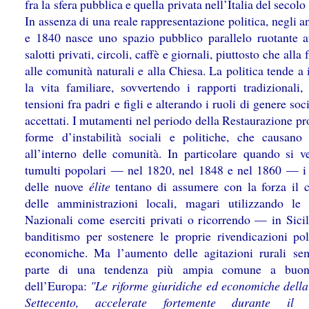
fra la sfera pubblica e quella privata nell’Italia del seco
In assenza di una reale rappresentazione politica, negli 
e 1840 nasce uno spazio pubblico parallelo ruotante a
salotti privati, circoli, caffè e giornali, piuttosto che alla 
alle comunità naturali e alla Chiesa. La politica tende a
la vita familiare, sovvertendo i rapporti tradizionali,
tensioni fra padri e figli e alterando i ruoli di genere so
accettati. I mutamenti nel periodo della Restaurazione p
forme d’instabilità sociali e politiche, che causano c
all’interno delle comunità. In particolare quando si ve
tumulti popolari — nel 1820, nel 1848 e nel 1860 — 
delle nuove
élite
tentano di assumere con la forza il c
delle amministrazioni locali, magari utilizzando le
Nazionali come eserciti privati o ricorrendo — in Sici
banditismo per sostenere le proprie rivendicazioni pol
economiche. Ma l’aumento delle agitazioni rurali se
parte di una tendenza più ampia comune a buon
dell’Europa:
"Le riforme giuridiche ed economiche della 
Settecento, accelerate fortemente durante il 