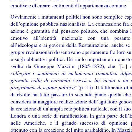
emotive e di creare sentimenti di appartenenza comune.
Ovviamente i mutamenti politici non sono semplice esp
dell’opinione pubblica nazionalista. La connessione fra 
azione è garantita dal pensiero politico, che combina l
emotivo all’identità nazionale con una pesante 
all’ideologia e ai governi della Restaurazione, anche se 
gruppi rivoluzionari dissentivano apertamente fra loro s
e sugli obbiettivi politici. Un ruolo importante in quest
svolto da Giuseppe Mazzini (1805-1872), che
"
[...]
c
collegare i sentimenti di melanconia romantica diffus
gioventù colta di entrambi i sessi a lui vicina a un 
programma di azione politica"
(p. 15). Il fallimento di 
di rivolte ha fatto passare in secondo piano quella che 
considera la maggiore realizzazione dell’agitatore genov
la creazione di un’ampia rete politica radicale, con il suo
Londra e una serie di ramificazioni in gran parte dell’
nelle Americhe, e il grande successo di opinione 
ottenuto con la creazione del mito garibaldino. In Mazzi