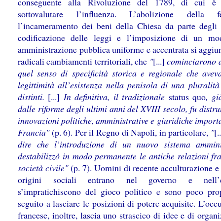
conseguente alla Rivoluzione del 1789, di cui è d
sottovalutare l’influenza. L’abolizione della feu
l’incameramento dei beni della Chiesa da parte degli S
codificazione delle leggi e l’imposizione di un mo
amministrazione pubblica uniforme e accentrata si aggiu
radicali cambiamenti territoriali, che
"
[...]
cominciarono 
quel senso di specificità storica e regionale che aveva
legittimità all’esistenza nella penisola di una pluralità
distinti.
[...]
In definitiva, il tradizionale
status quo
, gi
dalle riforme degli ultimi anni del XVIII secolo, fu distru
innovazioni politiche, amministrative e giuridiche import
Francia"
(p. 6). Per il Regno di Napoli, in particolare,
"
[.
dire che l’introduzione di un nuovo sistema ammini
destabilizzò in modo permanente le antiche relazioni fra
società civile"
(p. 7). Uomini di recente acculturazione e
origini sociali entrano nel governo e nell’es
s’impratichiscono del gioco politico e sono poco pro
seguito a lasciare le posizioni di potere acquisite. L’oc
francese, inoltre, lascia uno strascico di idee e di organ