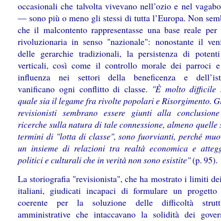
occasionali che talvolta vivevano nell’ozio e nel vagab
— sono più o meno gli stessi di tutta l’Europa. Non sem
che il malcontento rappresentasse una base reale per 
rivoluzionaria in senso "nazionale": nonostante il ve
delle gerarchie tradizionali, la persistenza di potent
verticali, così come il controllo morale dei parroci e
influenza nei settori della beneficenza e dell’ist
vanificano ogni conflitto di classe.
"È molto difficile 
quale sia il legame fra rivolte popolari e Risorgimento. Gl
revisionisti sembrano essere giunti alla conclusion
ricerche sulla natura di tale connessione, almeno quelle 
termini di "lotta di classe", sono fuorvianti, perché mu
un insieme di relazioni tra realtà economica e atteg
politici e culturali che in verità non sono esistite"
(p. 95).
La storiografia "revisionista", che ha mostrato i limiti dei
italiani, giudicati incapaci di formulare un progetto 
coerente per la soluzione delle difficoltà strutt
amministrative che intaccavano la solidità dei gover