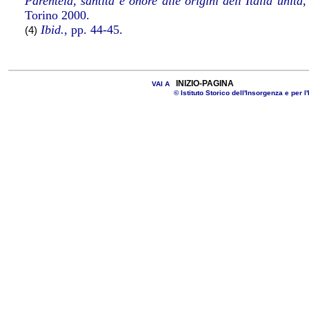
Parentela, santità e onore alle origini dell’Italia unita
,
Torino 2000.
Ibid.
, pp. 44-45.
(4)
INIZIO-PAGINA
VAI A
© Istituto Storico dell'Insorgenza e per l