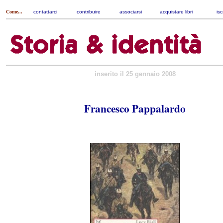
Come...
contattarci
|
contribuire
|
associarsi
|
acquistare libri
|
isc
inserito il 25 gennaio 2008
Francesco Pappalardo