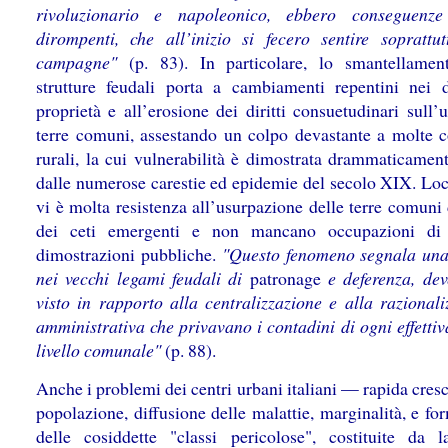
rivoluzionario e napoleonico, ebbero conseguenze 
dirompenti, che all’inizio si fecero sentire soprattut
campagne"
(p. 83). In particolare, lo smantellamen
strutture feudali porta a cambiamenti repentini nei di
proprietà e all’erosione dei diritti consuetudinari sull’
terre comuni, assestando un colpo devastante a molte 
rurali, la cui vulnerabilità è dimostrata drammaticamen
dalle numerose carestie ed epidemie del secolo XIX. Lo
vi è molta resistenza all’usurpazione delle terre comuni
dei ceti emergenti e non mancano occupazioni di 
dimostrazioni pubbliche.
"Questo fenomeno segnala una
nei vecchi legami feudali di
patronage
e deferenza, dev
visto in rapporto alla centralizzazione e alla razionali
amministrativa che privavano i contadini di ogni effetti
livello comunale"
(p. 88).
Anche i problemi dei centri urbani italiani — rapida cresc
popolazione, diffusione delle malattie, marginalità, e f
delle cosiddette "classi pericolose", costituite da la