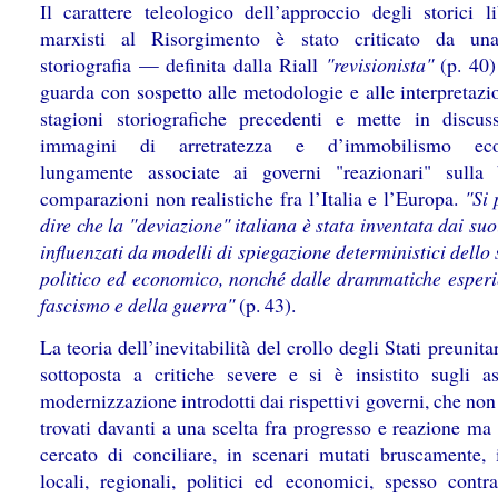
Il carattere teleologico dell’approccio degli storici li
marxisti al Risorgimento è stato criticato da un
storiografia — definita dalla Riall
"revisionista"
(p. 40)
guarda con sospetto alle metodologie e alle interpretazi
stagioni storiografiche precedenti e mette in discus
immagini di arretratezza e d’immobilismo ec
lungamente associate ai governi "reazionari" sulla
comparazioni non realistiche fra l’Italia e l’Europa.
"Si 
dire che la "deviazione" italiana è stata inventata dai suoi
influenzati da modelli di spiegazione deterministici dello
politico ed economico, nonché dalle drammatiche esperi
fascismo e della guerra"
(p. 43).
La teoria dell’inevitabilità del crollo degli Stati preunitar
sottoposta a critiche severe e si è insistito sugli as
modernizzazione introdotti dai rispettivi governi, che non
trovati davanti a una scelta fra progresso e reazione ma
cercato di conciliare, in scenari mutati bruscamente, i
locali, regionali, politici ed economici, spesso contra