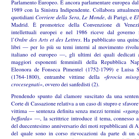
Parlamento Europeo. È ancora parlamentare europea dal
1989 con la Sinistra Indipendente. Collabora attualmen
quotidiani
Corriere della Sera
,
Le Monde
, di Parigi, e
El
Madrid. È promotrice della Convenzione di Venezi
intellettuali europei e nel 1986 riceve dal governo 
l’
Ordre des Arts et des Lettres
. Ha pubblicato una quind
libri — per lo più su temi interni al movimento rivolu
italiano ed europeo —, gli ultimi dei quali dedicati 
maggiori esponenti femminili della Repubblica Nap
Eleonora de Fonseca Pimentel (1752-1799) e Luisa S
(1764-1800), entrambe vittime della
«ferocia miso
crocesegnati»
, ovvero dei sanfedisti (2).
Prendendo spunto dal clamore suscitato da una senten
Corte di Cassazione relativa a un caso di stupro e sfavore
vittima — sentenza definita senza mezzi termini
«sgang
beffarda»
—, la scrittrice introduce il tema, connesso a
del duecentesimo anniversario dei moti repubblicani di A
del quale sono in corso rievocazioni da parte di un 