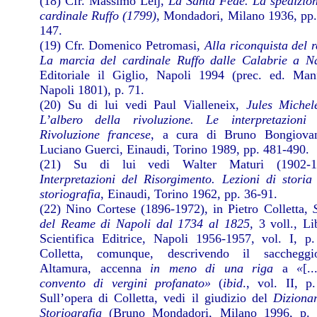
(18) Cfr. Massimo Lelj,
La Santa Fede. La spedizion
cardinale Ruffo (1799)
,
Mondadori, Milano 1936, pp.
147.
(19) Cfr. Domenico Petromasi,
Alla riconquista del 
La marcia del cardinale Ruffo dalle Calabrie a N
Editoriale il Giglio, Napoli 1994 (prec. ed. Manf
Napoli 1801), p. 71.
(20) Su di lui vedi Paul Vialleneix,
Jules Michel
L’albero della rivoluzione. Le interpretazioni 
Rivoluzione francese
, a cura di Bruno Bongiova
Luciano Guerci, Einaudi, Torino 1989, pp. 481-490.
(21) Su di lui vedi Walter Maturi (1902-1
Interpretazioni del Risorgimento. Lezioni di storia
storiografia
, Einaudi, Torino 1962, pp. 36-91.
(22) Nino Cortese (1896-1972), in Pietro Colletta,
del Reame di Napoli dal 1734 al 1825,
3 voll., Li
Scientifica Editrice, Napoli 1956-1957, vol. I, p.
Colletta, comunque, descrivendo il sacchegg
Altamura, accenna
in meno di una riga
a
«
[.
convento di vergini profanato»
(
ibid
., vol. II, p
Sull’opera di Colletta, vedi il giudizio del
Dizionar
Storiografia
(Bruno Mondadori, Milano 1996, p. 