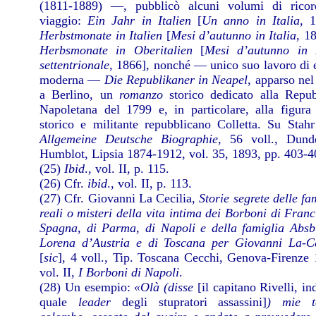
(1811-1889) —, pubblicò alcuni volumi di ricor
viaggio:
Ein Jahr in Italien
[
Un anno in Italia
, 1
Herbstmonate in Italien
[
Mesi d’autunno in Italia
, 1
Herbsmonate in Oberitalien
[
Mesi d’autunno in I
settentrionale
, 1866], nonché — unico suo lavoro di 
moderna —
Die Republikaner in Neapel
, apparso
nel
a Berlino, un
romanzo
storico dedicato alla Repub
Napoletana del 1799 e, in particolare, alla figura 
storico e militante repubblicano Colletta. Su Stahr
Allgemeine Deutsche Biographie
, 56 voll., Dun
Humblot, Lipsia 1874-1912, vol. 35, 1893, pp. 403-4
(25)
Ibid
., vol. II, p. 115.
(26) Cfr.
ibid
., vol. II, p. 113.
(27) Cfr. Giovanni La Cecilia,
Storie segrete delle fa
reali o misteri della vita intima dei Borboni di Franc
Spagna, di Parma, di Napoli e della famiglia Absb
Lorena d’Austria e di Toscana per Giovanni La-Ce
[
sic
], 4 voll., Tip. Toscana Cecchi, Genova-Firenze 
vol. II,
I Borboni di Napoli
.
(28) Un esempio:
«Olà (disse
[il capitano Rivelli, in
quale
leader
degli stupratori assassini]
) mie t