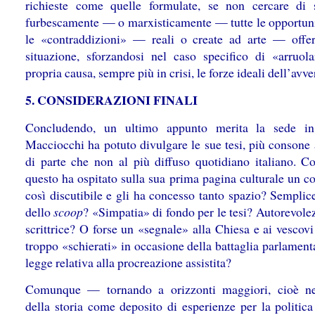
richieste come quelle formulate, se non cercare di s
furbescamente — o marxisticamente — tutte le opportunit
le «contraddizioni» — reali o create ad arte — offer
situazione, sforzandosi nel caso specifico di «arruola
propria causa, sempre più in crisi, le forze ideali dell’avve
5. CONSIDERAZIONI FINALI
Concludendo, un ultimo appunto merita la sede in
Macciocchi ha potuto divulgare le sue tesi, più consone 
di parte che non al più diffuso quotidiano italiano. 
questo ha ospitato sulla sua prima pagina culturale un c
così discutibile e gli ha concesso tanto spazio? Semplic
dello
scoop
? «Simpatia» di fondo per le tesi? Autorevole
scrittrice? O forse un «segnale» alla Chiesa e ai vescovi 
troppo «schierati» in occasione della battaglia parlament
legge relativa alla procreazione assistita?
Comunque — tornando a orizzonti maggiori, cioè nel
della storia come deposito di esperienze per la politic