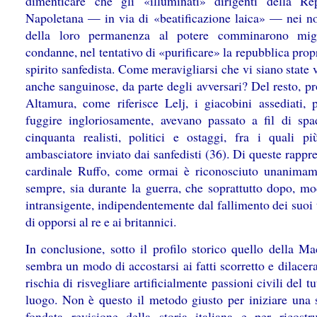
dimenticare che gli «illuminati» dirigenti della Re
Napoletana — in via di «beatificazione laica» — nei n
della loro permanenza al potere comminarono migl
condanne, nel tentativo di «purificare» la repubblica prop
spirito sanfedista. Come meravigliarsi che vi siano state 
anche sanguinose, da parte degli avversari? Del resto, p
Altamura, come riferisce Lelj, i giacobini assediati, 
fuggire ingloriosamente, avevano passato a fil di spa
cinquanta realisti, politici e ostaggi, fra i quali p
ambasciatore inviato dai sanfedisti (36). Di queste rappre
cardinale Ruffo, come ormai è riconosciuto unanimam
sempre, sia durante la guerra, che soprattutto dopo, mo
intransigente, indipendentemente dal fallimento dei suoi 
di opporsi al re e ai britannici.
In conclusione, sotto il profilo storico quello della Ma
sembra un modo di accostarsi ai fatti scorretto e dilacer
rischia di risvegliare artificialmente passioni civili del tu
luogo. Non è questo il metodo giusto per iniziare una 
fondata revisione della storia italiana e per ricostr