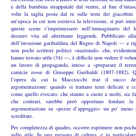
e della bambina strappatale dal ventre, al fine d’intas
volte la taglia posta dal re sulle teste dei giacobini 
un’epoca in cui non esisteva la televisione, si può intu
queste scene s’imprimessero nell’immaginario del l
dessero vita ad altrettante leggende. Pubblicato alla
dell’invasione garibaldina del Regno di Napoli — e ri
non pochi scrittori politici «nazionali» che, evidentem
hanno trovato utile (34) —, è difficile non vedere il vo
un lavoro di propaganda, inteso a «preparare il terre
camicie rosse di Giuseppe Garibaldi (1807-1882). 
l’opera da cui la Macciocchi trae il succo de
argomentazione: quando si trattano temi delicati e c
come quello evocato, che stanno a cuore a molti, sia fa
che contrari, sarebbe però opportuno fondare la 
argomentazione su «pezze d’appoggio» un po’ meno f
screditate.
Per completezza di quadro, occorre esprimere non poche
sullo stile. In una persona di cultura, e in particolar