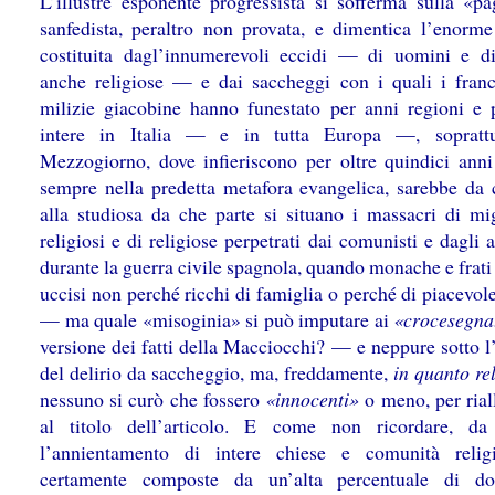
L’illustre esponente progressista si sofferma sulla «pa
sanfedista, peraltro non provata, e dimentica l’enorme
costituita dagl’innumerevoli eccidi — di uomini e d
anche religiose — e dai saccheggi con i quali i franc
milizie giacobine hanno funestato per anni regioni e 
intere in Italia — e in tutta Europa —, soprattu
Mezzogiorno, dove infieriscono per oltre quindici anni
sempre nella predetta metafora evangelica, sarebbe da 
alla studiosa da che parte si situano i massacri di mig
religiosi e di religiose perpetrati dai comunisti e dagli 
durante la guerra civile spagnola, quando monache e frat
uccisi non perché ricchi di famiglia o perché di piacevol
— ma quale «misoginia» si può imputare ai
«crocesegna
versione dei fatti della Macciocchi? — e neppure sotto l
del delirio da saccheggio, ma, freddamente,
in quanto rel
nessuno si curò che fossero
«innocenti»
o meno, per rial
al titolo dell’articolo. E come non ricordare, da
l’annientamento di intere chiese e comunità reli
certamente composte da un’alta percentuale di 