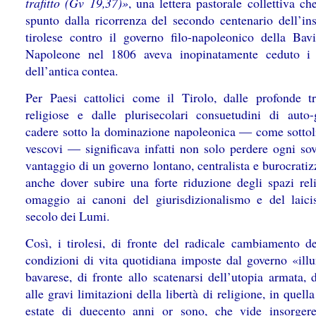
trafitto (Gv 19,37)»
, una lettera pastorale collettiva c
spunto dalla ricorrenza del secondo centenario dell’in
tirolese contro il governo filo-napoleonico della Bavi
Napoleone nel 1806 aveva inopinatamente ceduto i t
dell’antica contea.
Per Paesi cattolici come il Tirolo, dalle profonde tr
religiose e dalle plurisecolari consuetudini di auto-
cadere sotto la dominazione napoleonica ― come sottol
vescovi ― significava infatti non solo perdere ogni sov
vantaggio di un governo lontano, centralista e burocrati
anche dover subire una forte riduzione degli spazi reli
omaggio ai canoni del giurisdizionalismo e del laic
secolo dei Lumi.
Così, i tirolesi, di fronte del radicale cambiamento de
condizioni di vita quotidiana imposte dal governo «ill
bavarese, di fronte allo scatenarsi dell’utopia armata, 
alle gravi limitazioni della libertà di religione, in quella
estate di duecento anni or sono, che vide insorger