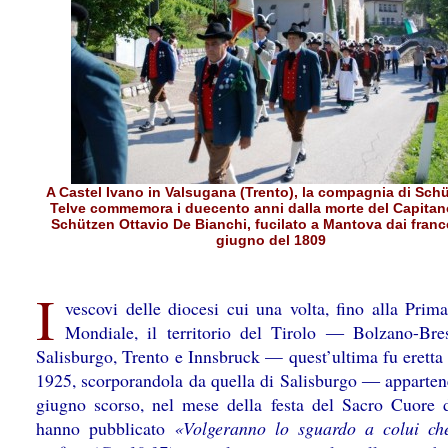
A Castel Ivano in Valsugana (Trento), la compagnia di Schü
Telve commemora i duecento anni dalla morte del Capitan
Schützen Ottavio De Bianchi, fucilato a Mantova dai franc
giugno del 1809
I
vescovi delle diocesi cui una volta, fino alla Prim
Mondiale, il territorio del Tirolo ― Bolzano-Bre
Salisburgo, Trento e Innsbruck — quest’ultima fu eretta 
1925, scorporandola da quella di Salisburgo ― appartene
giugno scorso, nel mese della festa del Sacro Cuore 
hanno pubblicato
«Volgeranno lo sguardo a colui ch