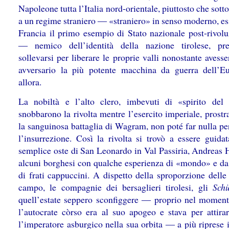
Napoleone tutta l’Italia nord-orientale, piuttosto che sott
a un regime straniero ― «straniero» in senso moderno, es
Francia il primo esempio di Stato nazionale post-rivolu
― nemico dell’identità della nazione tirolese, pre
sollevarsi per liberare le proprie valli nonostante aves
avversario la più potente macchina da guerra dell’E
allora.
La nobiltà e l’alto clero, imbevuti di «spirito del
snobbarono la rivolta mentre l’esercito imperiale, prost
la sanguinosa battaglia di Wagram, non poté far nulla pe
l’insurrezione. Così la rivolta si trovò a essere guida
semplice oste di San Leonardo in Val Passiria, Andreas H
alcuni borghesi con qualche esperienza di «mondo» e da
di frati cappuccini. A dispetto della sproporzione delle
campo, le compagnie dei bersaglieri tirolesi, gli
Schü
quell’estate seppero sconfiggere ― proprio nel moment
l’autocrate còrso era al suo apogeo e stava per attira
l’imperatore asburgico nella sua orbita ― a più riprese 