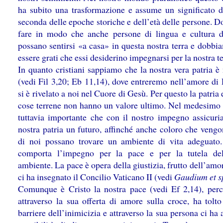
ha subito una trasformazione e assume un significato d
seconda delle epoche storiche e dell’età delle persone. 
fare in modo che anche persone di lingua e cultura di
possano sentirsi «a casa» in questa nostra terra e dobbi
essere grati che essi desiderino impegnarsi per la nostra te
In quanto cristiani sappiamo che la nostra vera patria è 
(vedi Fil 3,20; Eb 11,14), dove entreremo nell’amore di 
si è rivelato a noi nel Cuore di Gesù. Per questo la patria e
cose terrene non hanno un valore ultimo. Nel medesimo
tuttavia importante che con il nostro impegno assicuri
nostra patria un futuro, affinché anche coloro che veng
di noi possano trovare un ambiente di vita adeguato
comporta l’impegno per la pace e per la tutela de
ambiente. La pace è opera della giustizia, frutto dell’am
ci ha insegnato il Concilio Vaticano II (vedi
Gaudium et s
Comunque è Cristo la nostra pace (vedi Ef 2,14), perc
attraverso la sua offerta di amore sulla croce, ha tolto
barriere dell’inimicizia e attraverso la sua persona ci ha 