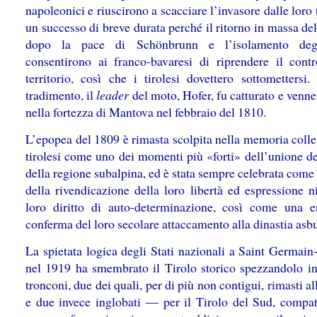
napoleonici e riuscirono a scacciare l’invasore dalle loro 
un successo di breve durata perché il ritorno in massa d
dopo la pace di Schönbrunn e l’isolamento degl’
consentirono ai franco-bavaresi di riprendere il contr
territorio, così che i tirolesi dovettero sottomettersi.
tradimento, il
leader
del moto, Hofer, fu catturato e venne
nella fortezza di Mantova nel febbraio del 1810.
L’epopea del 1809 è rimasta scolpita nella memoria colle
tirolesi come uno dei momenti più «forti» dell’unione de
della regione subalpina, ed è stata sempre celebrata com
della rivendicazione della loro libertà ed espressione n
loro diritto di auto-determinazione, così come una 
conferma del loro secolare attaccamento alla dinastia asb
La spietata logica degli Stati nazionali a Saint Germain
nel 1919 ha smembrato il Tirolo storico spezzandolo in
tronconi, due dei quali, per di più non contigui, rimasti al
e due invece inglobati ― per il Tirolo del Sud, compa