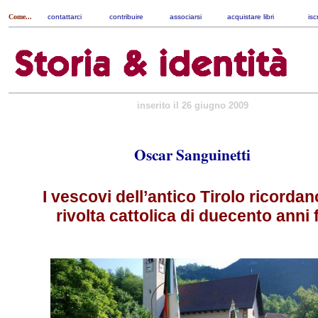
Come...
contattarci
|
contribuire
|
associarsi
|
acquistare libri
|
isc
inserito il 26 giugno 2009
Oscar Sanguinetti
I vescovi dell’antico Tirolo ricordan
rivolta cattolica di duecento anni 