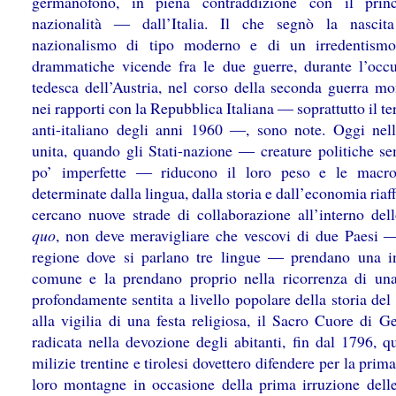
germanofono, in piena contraddizione con il princ
nazionalità ― dall’Italia. Il che segnò la nascit
nazionalismo di tipo moderno e di un irredentismo
drammatiche vicende fra le due guerre, durante l’occ
tedesca dell’Austria, nel corso della seconda guerra mo
nei rapporti con la Repubblica Italiana ― soprattutto il t
anti-italiano degli anni 1960 ―, sono note. Oggi nel
unita, quando gli Stati-nazione ― creature politiche s
po’ imperfette ― riducono il loro peso e le macro
determinate dalla lingua, dalla storia e dall’economia riaf
cercano nuove strade di collaborazione all’interno de
quo
, non deve meravigliare che vescovi di due Paesi 
regione dove si parlano tre lingue ― prendano una in
comune e la prendano proprio nella ricorrenza di un
profondamente sentita a livello popolare della storia del
alla vigilia di una festa religiosa, il Sacro Cuore di G
radicata nella devozione degli abitanti, fin dal 1796, q
milizie trentine e tirolesi dovettero difendere per la prima
loro montagne in occasione della prima irruzione dell