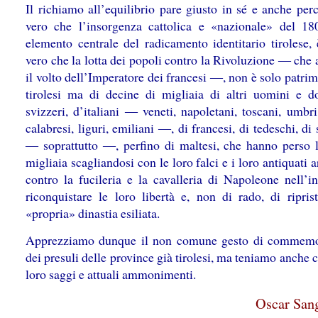
Il richiamo all’equilibrio pare giusto in sé e anche per
vero che l’insorgenza cattolica e «nazionale» del 1
elemento centrale del radicamento identitario tirolese, 
vero che la lotta dei popoli contro la Rivoluzione ― che 
il volto dell’Imperatore dei francesi ―, non è solo patri
tirolesi ma di decine di migliaia di altri uomini e d
svizzeri, d’italiani ― veneti, napoletani, toscani, umbri
calabresi, liguri, emiliani ―, di francesi, di tedeschi, di
― soprattutto ―, perfino di maltesi, che hanno perso l
migliaia scagliandosi con le loro falci e i loro antiquati 
contro la fucileria e la cavalleria di Napoleone nell’in
riconquistare le loro libertà e, non di rado, di riprist
«propria» dinastia esiliata.
Apprezziamo dunque il non comune gesto di commemo
dei presuli delle province già tirolesi, ma teniamo anche 
loro saggi e attuali ammonimenti.
Oscar Sang