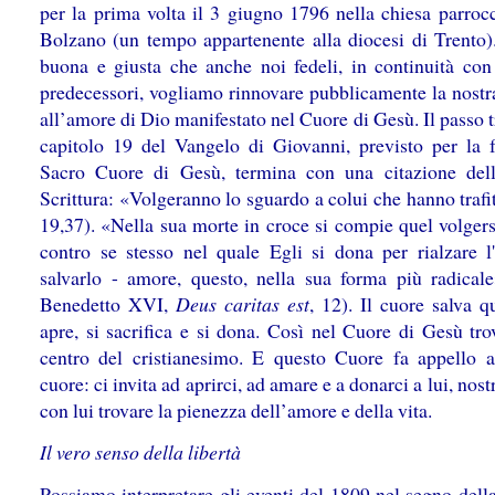
per la prima volta il 3 giugno 1796 nella chiesa parrocc
Bolzano (un tempo appartenente alla diocesi di Trento)
buona e giusta che anche noi fedeli, in continuità con 
predecessori, vogliamo rinnovare pubblicamente la nostra
all’amore di Dio manifestato nel Cuore di Gesù. Il passo t
capitolo 19 del Vangelo di Giovanni, previsto per la f
Sacro Cuore di Gesù, termina con una citazione del
Scrittura: «Volgeranno lo sguardo a colui che hanno traf
19,37). «Nella sua morte in croce si compie quel volgers
contro se stesso nel quale Egli si dona per rialzare 
salvarlo - amore, questo, nella sua forma più radical
Benedetto XVI,
Deus caritas est
, 12). Il cuore salva q
apre, si sacrifica e si dona. Così nel Cuore di Gesù tro
centro del cristianesimo. E questo Cuore fa appello a
cuore: ci invita ad aprirci, ad amare e a donarci a lui, nost
con lui trovare la pienezza dell’amore e della vita.
Il vero senso della libertà
Possiamo interpretare gli eventi del 1809 nel segno della