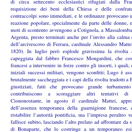
di circa settecento ecclesiastici rifugiati dalla Fra
requisizione dei beni della Chiesa e delle confrate
contraccolpi sono immediati, e le ordinanze provocano u
reazione popolare, specialmente da parte delle donne, e
moti di scontento avvengono a Cotignola, a Massalomba
Argenta, presto terminati anche per l’invito alla calma 
dell’arcivescovo di Ferrara, cardinale Alessandro Matte
1820). In luglio però esplode gravissima la rivolta
capeggiata dal fabbro Francesco Mongardini, che cos
francesi a intervenire in forze contro gli insorti, i quali,
iniziali successi militari, vengono sconfitti; Lugo è as
brutalmente saccheggiata e i capi della rivolta tradotti a 
giustiziati, fatti che provocano grande turbament
contribuiscono a scoraggiare altri tentativi di r
Ciononostante, in agosto il cardinale Mattei, appro
dell’assenza temporanea della guarnigione francese, 
ristabilire l’autorità pontificia, ma l’impresa peraltro ve
fallisce subito, lasciando l’alto prelato ad affrontare da s
di Bonaparte, che lo costringe a un temporaneo esi