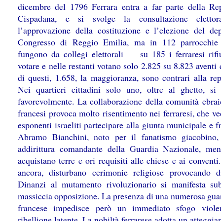
dicembre del 1796 Ferrara entra a far parte della Re
Cispadana, e si svolge la consultazione elettor
l’approvazione della costituzione e l’elezione del dep
Congresso di Reggio Emilia, ma in 112 parrocchi
fungono da collegi elettorali — su 185 i ferraresi rifi
votare e nelle restanti votano solo 2.825 su 8.823 aventi d
di questi, 1.658, la maggioranza, sono contrari alla rep
Nei quartieri cittadini solo uno, oltre al ghetto, si
favorevolmente. La collaborazione della comunità ebrai
francesi provoca molto risentimento nei ferraresi, che v
esponenti israeliti partecipare alla giunta municipale e f
Abramo Bianchini, noto per il fanatismo giacobino,
addirittura comandante della Guardia Nazionale, ment
acquistano terre e ori requisiti alle chiese e ai conventi
ancora, disturbano cerimonie religiose provocando di
Dinanzi al mutamento rivoluzionario si manifesta su
massiccia opposizione. La presenza di una numerosa gua
francese impedisce però un immediato sfogo violen
ribellione latente. La nobiltà ferrarese adotta un atteggi