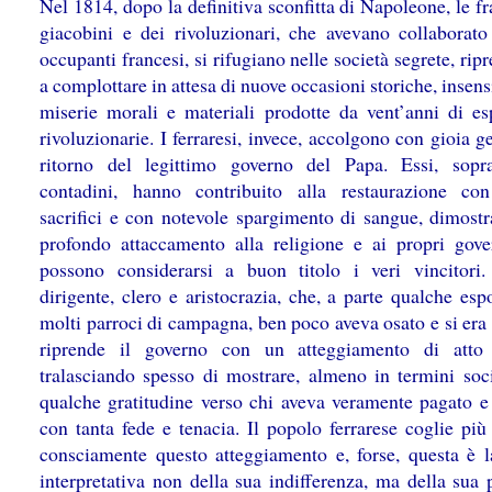
Nel 1814, dopo la definitiva sconfitta di Napoleone, le f
giacobini e dei rivoluzionari, che avevano collaborato
occupanti francesi, si rifugiano nelle società segrete, ri
a complottare in attesa di nuove occasioni storiche, insensi
miserie morali e materiali prodotte da vent’anni di es
rivoluzionarie. I ferraresi, invece, accolgono con gioia g
ritorno del legittimo governo del Papa. Essi, sopra
contadini, hanno contribuito alla restaurazione co
sacrifici e con notevole spargimento di sangue, dimost
profondo attaccamento alla religione e ai propri gove
possono considerarsi a buon titolo i veri vincitori.
dirigente, clero e aristocrazia, che, a parte qualche es
molti parroci di campagna, ben poco aveva osato e si era
riprende il governo con un atteggiamento di atto 
tralasciando spesso di mostrare, almeno in termini soci
qualche gratitudine verso chi aveva veramente pagato e 
con tanta fede e tenacia. Il popolo ferrarese coglie pi
consciamente questo atteggiamento e, forse, questa è l
interpretativa non della sua indifferenza, ma della sua 