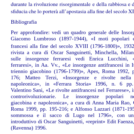
durante la rivoluzione risorgimentale e della rabbiosa e 
sfiducia che lo porterà all’apostasia alla fine del secolo X
Bibliografia
Per approfondire: vedi un quadro generale delle Insor
Giacomo Lumbroso (1897-1944), «I moti popolari c
francesi alla fine del secolo XVIII (1796-1800)», 1932
rivista a cura di Oscar Sanguinetti, Minchella, Mila
sulle insorgenze ferraresi vedi Enrica Lucchini, 
ferraresi», in Aa. Vv., «Le insorgenze antifrancesi in I
triennio giacobino (1796-1799)», Apes, Roma 1992, 
176; Matteo Terzi, «Insorgenze e rivolte nella 
napoleonica», in «Ferrara Storia» 1996, n. 6 pp.
Valentino Sani, «Le rivolte antifrancesi nel Ferrarese», 
controrivoluzionarie. Le insorgenze popolari nell
giacobina e napoleonica», a cura di Anna Maria Rao, 
Roma 1999, pp. 195-216; e Alfonso Lazzari (1871-19
sommossa e il sacco di Lugo nel 1796», con un
introduttivo di Oscar Sanguinetti, «reprint» Edit Faenza
(Ravenna) 1996.