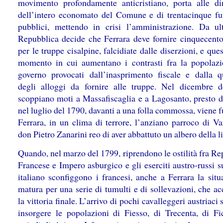
movimento profondamente anticristiano, porta alle di
dell’intero economato del Comune e di trentacinque fu
pubblici, mettendo in crisi l’amministrazione. Da ul
Repubblica decide che Ferrara deve fornire cinquecent
per le truppe cisalpine, falcidiate dalle diserzioni, e que
momento in cui aumentano i contrasti fra la popolazi
governo provocati dall’inasprimento fiscale e dalla q
degli alloggi da fornire alle truppe. Nel dicembre 
scoppiano moti a Massafiscaglia e a Lagosanto, presto d
nel luglio del 1790, davanti a una folla commossa, viene f
Ferrara, in un clima di terrore, l’anziano parroco di Va
don Pietro Zanarini reo di aver abbattuto un albero della li
Quando, nel marzo del 1799, riprendono le ostilità fra R
Francese e Impero asburgico e gli eserciti austro-russi s
italiano sconfiggono i francesi, anche a Ferrara la situ
matura per una serie di tumulti e di sollevazioni, che a
la vittoria finale. L’arrivo di pochi cavalleggeri austriaci 
insorgere le popolazioni di Fiesso, di Trecenta, di Fi