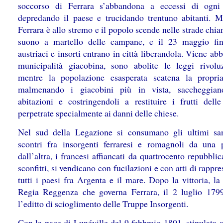
soccorso di Ferrara s’abbandona a eccessi di ogni
depredando il paese e trucidando trentuno abitanti. 
Ferrara è allo stremo e il popolo scende nelle strade chi
suono a martello delle campane, e il 23 maggio fi
austriaci e insorti entrano in città liberandola. Viene abb
municipalità giacobina, sono abolite le leggi rivoluz
mentre la popolazione esasperata scatena la propri
malmenando i giacobini più in vista, saccheggian
abitazioni e costringendoli a restituire i frutti delle
perpetrate specialmente ai danni delle chiese.
Nel sud della Legazione si consumano gli ultimi sa
scontri fra insorgenti ferraresi e romagnoli da una p
dall’altra, i francesi affiancati da quattrocento repubblic
sconfitti, si vendicano con fucilazioni e con atti di rappre
tutti i paesi fra Argenta e il mare. Dopo la vittoria, l
Regia Reggenza che governa Ferrara, il 2 luglio 17
l’editto di scioglimento delle Truppe Insorgenti.
Con la pace di Lunéville del 9 febbraio 1801, stipulata 