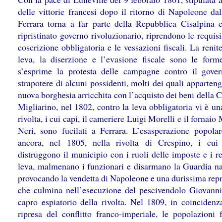
delle vittorie francesi dopo il ritorno di Napoleone dal
Ferrara torna a far parte della Repubblica Cisalpina e
ripristinato governo rivoluzionario, riprendono le requisi
coscrizione obbligatoria e le vessazioni fiscali. La renit
leva, la diserzione e l’evasione fiscale sono le form
s’esprime la protesta delle campagne contro il gove
strapotere di alcuni possidenti, molti dei quali apparten
nuova borghesia arricchita con l’acquisto dei beni della 
Migliarino, nel 1802, contro la leva obbligatoria vi è un
rivolta, i cui capi, il cameriere Luigi Morelli e il fornaio
Neri, sono fucilati a Ferrara. L’esasperazione popolar
ancora, nel 1805, nella rivolta di Crespino, i cui 
distruggono il municipio con i ruoli delle imposte e i re
leva, malmenano i funzionari e disarmano la Guardia na
provocando la vendetta di Napoleone e una durissima repr
che culmina nell’esecuzione del pescivendolo Giovanni 
capro espiatorio della rivolta. Nel 1809, in coincidenz
ripresa del conflitto franco-imperiale, le popolazioni f