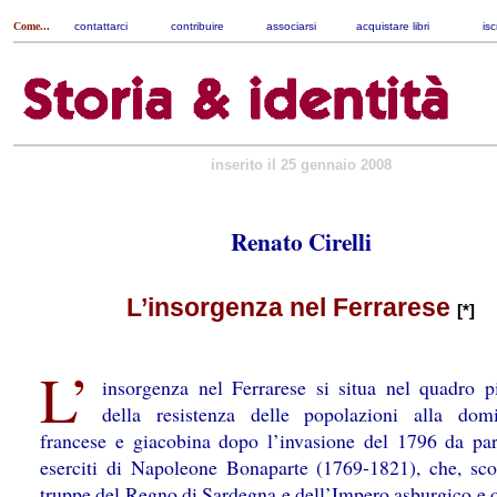
Come...
contattarci
|
contribuire
|
associarsi
|
acquistare libri
|
isc
inserito il 25 gennaio 2008
Renato Cirelli
L’insorgenza nel Ferrarese
[*]
L’
insorgenza nel Ferrarese si situa nel quadro p
della resistenza delle popolazioni alla dom
francese e giacobina dopo l’invasione del 1796 da par
eserciti di Napoleone Bonaparte (1769-1821), che, scon
truppe del Regno di Sardegna e dell’Impero asburgico e 