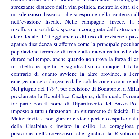
sprezzante distacco dalla vita politica, mentre la città si 
un silenzioso dissenso, che si esprime nella renitenza al
nell’evasione fiscale. Nelle campagne, invece, la
insofferente ostilità è spesso incoraggiata dall’ostruzio
clero locale. L’atteggiamento diffuso di resistenza pass
apatica dissidenza si afferma come la principale peculiar
popolazione ferrarese di fronte alla nuova realtà, ed è de
durare nel tempo, anche quando non trova la forza di es
in ribellione aperta; è significativo comunque il fatto
contrario di quanto avviene in altre province, a Fer
emerge un ceto dirigente dalle solide convinzioni repub
Nel giugno del 1797, per decisione di Bonaparte, a Mila
proclamata la Repubblica Cisalpina, della quale Ferrara
far parte con il nome di Dipartimento del Basso Po,
imposto a tutti i funzionari un giuramento di fedeltà. Il 
Mattei invita a non giurare e viene pertanto espulso dal t
della Cisalpina e inviato in esilio. La coraggiosa 
posizione dell’arcivescovo, che giudica la Rivoluzi