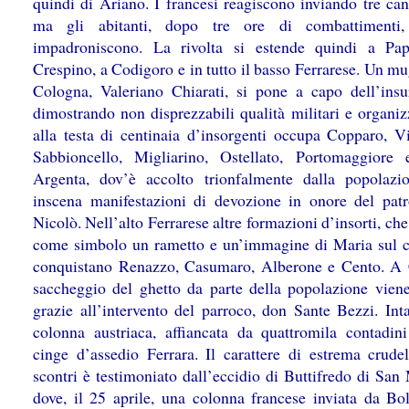
quindi di Ariano. I francesi reagiscono inviando tre can
ma gli abitanti, dopo tre ore di combattimenti
impadroniscono. La rivolta si estende quindi a Pa
Crespino, a Codigoro e in tutto il basso Ferrarese. Un m
Cologna, Valeriano Chiarati, si pone a capo dell’insu
dimostrando non disprezzabili qualità militari e organiz
alla testa di centinaia d’insorgenti occupa Copparo, Vi
Sabbioncello, Migliarino, Ostellato, Portomaggiore 
Argenta, dov’è accolto trionfalmente dalla popolazi
inscena manifestazioni di devozione in onore del pat
Nicolò. Nell’alto Ferrarese altre formazioni d’insorti, ch
come simbolo un rametto e un’immagine di Maria sul c
conquistano Renazzo, Casumaro, Alberone e Cento. A 
saccheggio del ghetto da parte della popolazione viene
grazie all’intervento del parroco, don Sante Bezzi. Int
colonna austriaca, affiancata da quattromila contadini
cinge d’assedio Ferrara. Il carattere di estrema crudel
scontri è testimoniato dall’eccidio di Buttifredo di San
dove, il 25 aprile, una colonna francese inviata da Bo