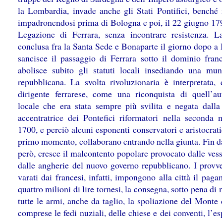
la Lombardia, invade anche gli Stati Pontifici, benché n
impadronendosi prima di Bologna e poi, il 22 giugno 179
Legazione di Ferrara, senza incontrare resistenza. L
conclusa fra la Santa Sede e Bonaparte il giorno dopo a
sancisce il passaggio di Ferrara sotto il dominio fran
abolisce subito gli statuti locali insediando una muni
repubblicana. La svolta rivoluzionaria è interpretata, 
dirigente ferrarese, come una riconquista di quell’a
locale che era stata sempre più svilita e negata dalla 
accentratrice dei Pontefici riformatori nella seconda 
1700, e perciò alcuni esponenti conservatori e aristocrati
primo momento, collaborano entrando nella giunta. Fin da
però, cresce il malcontento popolare provocato dalle ves
dalle angherie del nuovo governo repubblicano. I provv
varati dai francesi, infatti, impongono alla città il pag
quattro milioni di lire tornesi, la consegna, sotto pena di 
tutte le armi, anche da taglio, la spoliazione del Monte 
comprese le fedi nuziali, delle chiese e dei conventi, l’e