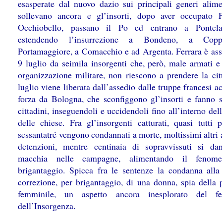
esasperate dal nuovo dazio sui principali generi alimen
sollevano ancora e gl’insorti, dopo aver occupato 
Occhiobello, passano il Po ed entrano a Pontela
estendendo l’insurrezione a Bondeno, a Cop
Portamaggiore, a Comacchio e ad Argenta. Ferrara è asse
9 luglio da seimila insorgenti che, però, male armati e 
organizzazione militare, non riescono a prendere la citt
luglio viene liberata dall’assedio dalle truppe francesi a
forza da Bologna, che sconfiggono gl’insorti e fanno s
cittadini, inseguendoli e uccidendoli fino all’interno del
delle chiese. Fra gl’insorgenti catturati, quasi tutti p
sessantatré vengono condannati a morte, moltissimi altri
detenzioni, mentre centinaia di sopravvissuti si da
macchia nelle campagne, alimentando il fenom
brigantaggio. Spicca fra le sentenze la condanna alla
correzione, per brigantaggio, di una donna, spia della 
femminile, un aspetto ancora inesplorato del f
dell’Insorgenza.