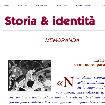
Come...
contattarci
|
contribuire
|
associarsi
|
acquistare libri
|
is
MEMORANDA
La ne
di un nuovo par
«N
oi siamo separat
civiltà tra­­di­­zio­­n
che io chiamo la riv
ne moderna,
una rivoluzione nei
che sembra essersi prodotta lungo i secoli nell’Occidente cr
Questo fatto costituisce l’asse di ogni comparazione delle civilt