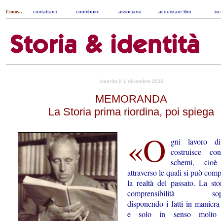
Come...
contattarci
|
contribuire
|
associarsi
|
acquistare libri
|
isc
inserito il 1 dicembre 2010
MEMORANDA
La Storia prima riordina, poi spiega
«O
gni lavoro di
costruisce con
schemi, cioè
attraverso le quali si può com
la realtà del passato. La sto
compren­sibilità sopra
disponendo i fatti in maniera
e solo in senso molto r