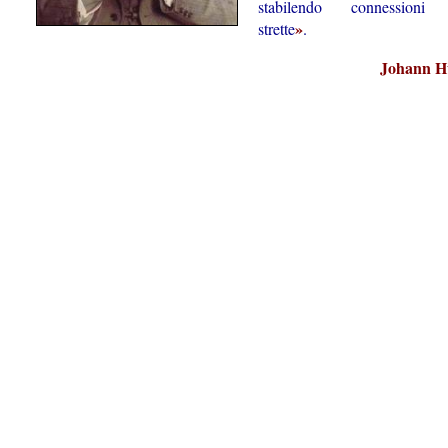
stabilendo connessioni 
»
strette
.
Johann H