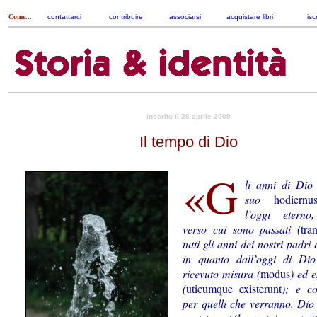
Come...
contattarci
|
contribuire
|
associarsi
|
acquistare libri
|
isc
inserito il 26 aprile 2009
Il tempo di Dio
«G
li anni di Dio
suo
hodiernu
l’oggi eterno,
verso cui sono passati (
tra
tutti gli anni dei nostri padri 
in quanto dall’oggi di Di
ricevuto misura (
modus
) ed e
(
uticumque existerunt
); e co
per quelli che verranno. Dio