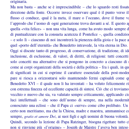
originaria.
Ma non basta – anche se è imprescindibile – che lo sguardo resti fissat
direzione della fonte. Occorre invece osservare qual è il punto verso il
flusso ci conduce, qual è la meta, il mare o l’oceano, dove il fiume v
l’approdo che l’uomo di ogni generazione trova davanti a sé. E questo 
quella «vita felice» – non una vita lunga, come ha avuto modo sempre d
di puntualizzare con la consueta acutezza il Pontefice –, quella condizio
– e solo lì – ciascuno di noi incontrerà la pienezza della gioia e la pace a
quel «porto dell’eternità» che Benedetto intravede, la vita eterna in Dio.
Oggi si discute tanto di progresso, di conservazione, di tradizione, di ide
inclusione, di esclusione, di valori, di diritti, di religioni: tutti concett
solo concetti ma alternative che si pongono in concreto a ciascuno di 
come ai corpi organizzati della società e della politica – fra i quali, in qu
di significati in cui si esprime il carattere essenziale della post-mode
pare si riesca a orizzontarsi solo mantenendo fermi capisaldi come q
Benedetto XVI – il quale non li ha inventati – ha voluto felicemente r
con estrema finezza ed eccellente capacità di sintesi. Ciò che ci troviamo
vecchio o nuovo che sia, va valutato sempre criticamente, applicando ci
luci intellettuali – che sono dell’uomo di sempre, ma nella moderni
conosciuto una eclissi – che il Papa ci «serve» come cibo prelibato. Un
certo non meritiamo, ma che la Chiesa, madre e maestra, ammannisce 
sempre,
gratis et amore Dei
, ai suoi figli e agli uomini di buona volontà.
Quindi, secondo la lezione di Papa Ratzinger, bisogna rigettare tutto c
non si rinviene più «l’origine» – Joseph de Maistre l’aveva ben inteso