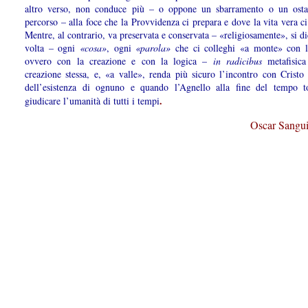
altro verso, non conduce più – o oppone un sbarramento o un osta
percorso – alla foce che la Provvidenza ci prepara e dove la vita vera ci
Mentre, al contrario, va preservata e conservata – «religiosamente», si d
volta – ogni
«cosa»
, ogni
«parola»
che ci colleghi «a monte» con l’
ovvero con la creazione e con la logica –
in radicibus
metafisica
creazione stessa, e, «a valle», renda più sicuro l’incontro con Cristo 
dell’esistenza di ognuno e quando l’Agnello alla fine del tempo t
.
giudicare l’uma­nità di tutti i tempi
Oscar Sangui