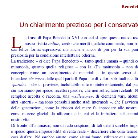
Benede
Un chiarimento prezioso per i conservat
L
a frase di Papa Benedetto XVI con cui si apre questa nuova usc
nostra rivista
online
, credo che meriti qualche commento, non so
sua felice forma espressiva, ma anche e ancor di più per la sua punt
preziosità per la condizione intellettuale odierna.
La tradizione – ci dice Papa Benedetto –, tanto quella umana – quindi c
minuscola, quanto quella religiosa – con la «T» maiuscola – non de
concepita come un assortimento di materiali – in questo senso si
intendere
«le cose»
delle quali parla il Papa – e di valori spirituali e cult
«parole»
– che ci proviene, ineluttabilmente e ininterrottamente, dal pas
cui noi siamo più spesso recettori passivi, che non sollecitatori zelanti. 
semplice accolta o raccolta, una
«collezione»
, di elementi vari, alcun
altri «morti» – ma sono pensabili anche stadi intermedi –, che l’avvic
delle generazioni, come la risacca del mare fa approdare alle nostre
come morene glaciali fa affiorare, e in cui ci fa imbattere nel camm
nostra vita.
Di fronte all’ammasso, non di rado cospicuo, di tali detriti sarebbe impo
e spesso questa impossibilità diventa reale – discernere che cosa tenere
cosa disfarsi. Né sarebbe giusto, come alcuni fanno, rifiutare qualunque