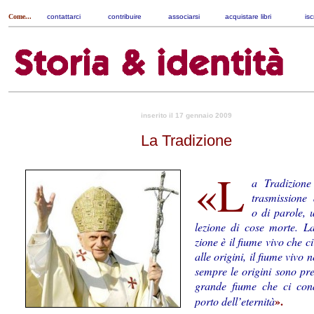
Come...
contattarci
|
contribuire
|
associarsi
|
acquistare libri
|
isc
inserito il 17 gennaio 2009
La Tradizione
«L
a Tra­di­zio­
tra­smis­sio­ne
o di pa­ro­le,
le­zio­ne di cose morte. L
zio­ne è il fiume vivo che c
alle ori­gini, il fiume vivo 
sempre le origini sono pres
gran­de fiume che ci con­
».
porto dell’eternità