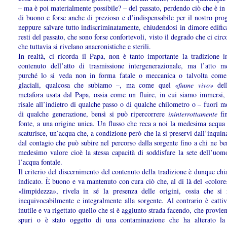
– ma è poi materialmente possibile? – del passato, perdendo ciò che è in 
di buono e forse anche di prezioso e d’indispensabile per il nostro pro
neppure salvare tutto indiscriminatamente, chiudendosi in dimore edific
resti del passato, che sono forse confortevoli, visto il degrado che ci cir
che tuttavia si rivelano anacronistiche e sterili.
In realtà, ci ricorda il Papa, non è tanto importante la tradizione 
contenuto dell’atto di trasmissione intergenerazionale, ma l’atto m
purché lo si veda non in forma fatale o meccanica o talvolta com
glaciali, qualcosa che subiamo –, ma come quel
«fiume vivo»
dell
metafora usata dal Papa, ossia come un fluire, in cui siamo immersi,
risale all’indietro di qualche passo o di qualche chilometro o – fuori m
di qualche generazione, bensì si può ripercorrere
ininterrottamente
fi
fonte, a una origine unica. Un flusso che reca a noi la medesima acqua 
scaturisce, un’acqua che, a condizione però che la si preservi dall’inqui­n
dal contagio che può subire nel percorso dalla sorgente fino a chi ne ber
medesimo valore cioè la stessa capacità di soddisfare la sete dell’uo
l’acqua fontale.
Il criterio del discernimento del contenuto della tradizione è dunque ch
indicato. È buono e va mantenuto con cura ciò che, al di là del «colore
«limpidezza», rivela in sé la presenza delle origini, ossia che si r
inequivocabilmente e integralmente alla sorgente. Al contrario è catti
inutile e va rigettato quello che si è aggiunto strada facendo, che provien
spuri o è stato oggetto di una contaminazione che ha alterato la