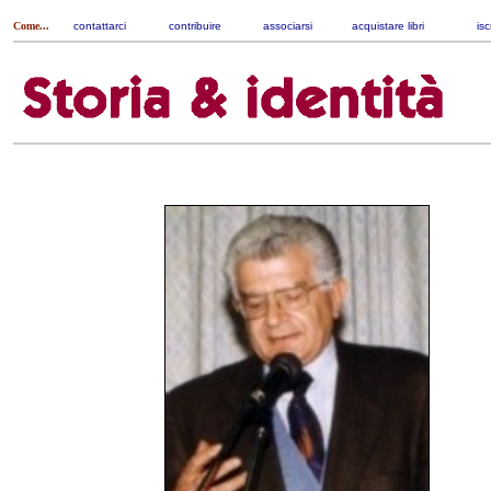
Come...
contattarci
|
contribuire
|
associarsi
|
acquistare libri
|
isc