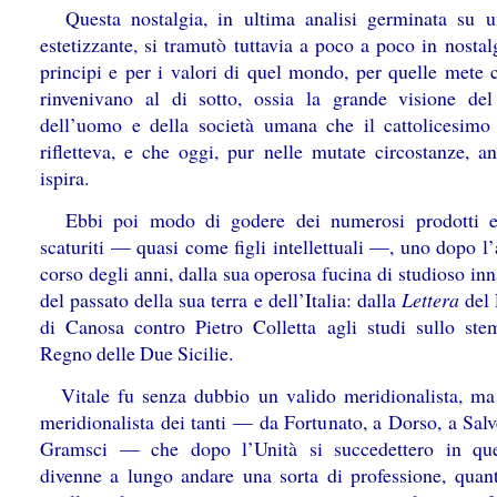
Questa nostalgia, in ultima analisi germinata su 
estetizzante, si tramutò tuttavia a poco a poco in nostal
principi e per i valori di quel mondo, per quelle mete c
rinvenivano al di sotto, ossia la grande visione de
dell’uomo e della società umana che il cattolicesim
rifletteva, e che oggi, pur nelle mutate circostanze, a
ispira.
Ebbi poi modo di godere dei numerosi prodotti edi
scaturiti — quasi come figli intellettuali —, uno dopo l’
corso degli anni, dalla sua operosa fucina di studioso i
del passato della sua terra e dell’Italia: dalla
Lettera
del 
di Canosa contro Pietro Colletta agli studi sullo st
Regno delle Due Sicilie.
Vitale fu senza dubbio un valido meridionalista, m
meridionalista dei tanti — da Fortunato, a Dorso, a Salv
Gramsci — che dopo l’Unità si succedettero in que
divenne a lungo andare una sorta di professione, qua