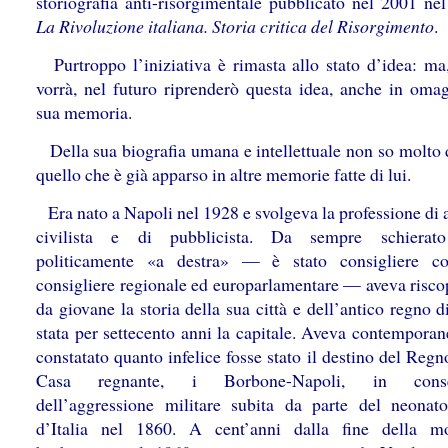
storiografia anti-risorgimentale pubblicato nel 2001 ne
La Rivoluzione italiana. Storia critica del Risorgimento
.
Purtroppo l’iniziativa è rimasta allo stato d’idea: ma
vorrà, nel futuro riprenderò questa idea, anche in omag
sua memoria.
Della sua biografia umana e intellettuale non so molto d
quello che è già apparso in altre memorie fatte di lui.
Era nato a Napoli nel 1928 e svolgeva la professione di 
civilista e di pubblicista. Da sempre schierat
politicamente «a destra» — è stato consigliere co
consigliere regionale ed europarlamentare — aveva riscop
da giovane la storia della sua città e dell’antico regno d
stata per settecento anni la capitale. Aveva contempora
constatato quanto infelice fosse stato il destino del Regn
Casa regnante, i Borbone-Napoli, in conse
dell’aggressione militare subita da parte del neona
d’Italia nel 1860. A cent’anni dalla fine della m