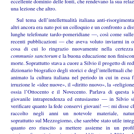
eccellente dominio delle fonti, che rendevano la sua rela
una lezione che altro.
Sul tema dell’intellettualità italiana anti-risorgimenta
altri ancora era nato poi un colloquio e un confronto a d
lunghe telefonate tardo-pomeridiane ―, così come sulle
recenti pubblicazioni ― che aveva voluto inviarmi in 
cosa di cui lo ringrazio nuovamente nella certezz
communio sanctorum
e la buona educazione non finiscon
morte. Soprattutto stava a cuore a Silvio il progetto di re
dizionario biografico degli storici e degl’intellettuali ch
animato la cultura italiana nel periodo in cui in essa 
irruzione le «idee nuove», il «diritto nuovo», la «religione
ossia l’Ottocento e il Novecento. Parlava di questa 
giovanile intraprendenza ed entusiasmo ― in Silvio s
verificare quanto la fede conservi giovani! ―: mi disse 
raccolto negli anni un notevole materiale, natur
soprattutto sul Mezzogiorno, che sarebbe stato utile inte
quanto ero riuscito a mettere assieme in un profi