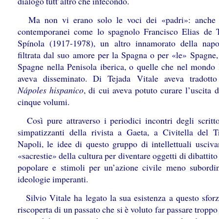
dialogo tutt’altro che infecondo.
Ma non vi erano solo le voci dei «padri»: anche s
contemporanei come lo spagnolo Francisco Elias de 
Spínola (1917-1978), un altro innamorato della napol
filtrata dal suo amore per la Spagna o per «le» Spagne, 
Spagne nella Penisola iberica, o quelle che nel mondo l
aveva disseminato. Di Tejada Vitale aveva tradotto
Nápoles hispanico
, di cui aveva potuto curare l’uscita d
cinque volumi.
Così pure attraverso i periodici incontri degli scritto
simpatizzanti della rivista a Gaeta, a Civitella del T
Napoli, le idee di questo gruppo di intellettuali usciva
«sacrestie» della cultura per diventare oggetti di dibattito
popolare e stimoli per un’azione civile meno subordin
ideologie imperanti.
Silvio Vitale ha legato la sua esistenza a questo sforz
riscoperta di un passato che si è voluto far passare troppo 