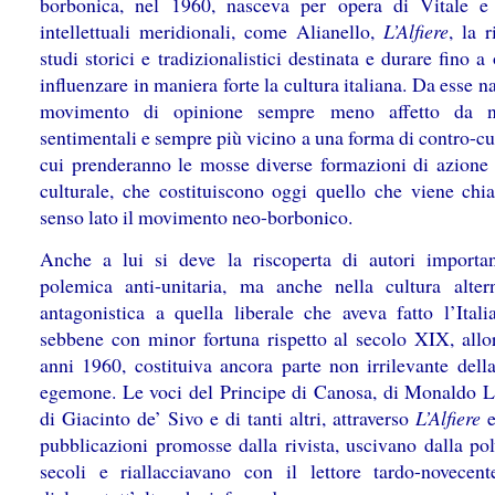
borbonica, nel 1960, nasceva per opera di Vitale e 
intellettuali meridionali, come Alianello,
L’Alfiere
, la r
studi storici e tradizionalistici destinata e durare fino a
influenzare in maniera forte la cultura italiana. Da esse 
movimento di opinione sempre meno affetto da no
sentimentali e sempre più vicino a una forma di contro-cu
cui prenderanno le mosse diverse formazioni di azione 
culturale, che costituiscono oggi quello che viene chi
senso lato il movimento neo-borbonico.
Anche a lui si deve la riscoperta di autori importan
polemica anti-unitaria, ma anche nella cultura alter
antagonistica a quella liberale che aveva fatto l’Itali
sebbene con minor fortuna rispetto al secolo XIX, allor
anni 1960, costituiva ancora parte non irrilevante della
egemone. Le voci del Principe di Canosa, di Monaldo L
di Giacinto de’ Sivo e di tanti altri, attraverso
L’Alfiere
e
pubblicazioni promosse dalla rivista, uscivano dalla pol
secoli e riallacciavano con il lettore tardo-novecen