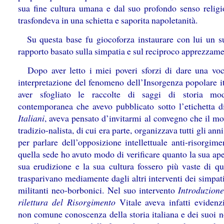
sua fine cultura umana e dal suo profondo senso religi
trasfondeva in una schietta e saporita napoletanità.
Su questa base fu giocoforza instaurare con lui un s
rapporto basato sulla simpatia e sul reciproco apprezzame
Dopo aver letto i miei poveri sforzi di dare una vo
interpretazione del fenomeno dell’Insorgenza popolare it
aver sfogliato le raccolte di saggi di storia mo
contemporanea che avevo pubblicato sotto l’etichetta 
Italiani
, aveva pensato d’invitarmi al convegno che il m
tradizio-nalista, di cui era parte, organizzava tutti gli ann
per parlare dell’opposizione intellettuale anti-risorgime
quella sede ho avuto modo di verificare quanto la sua ape
sua erudizione e la sua cultura fossero più vaste di qu
trasparivano mediamente dagli altri interventi dei simpat
militanti neo-borbonici. Nel suo intervento
Introduzion
rilettura del Risorgimento
Vitale aveva infatti evidenz
non comune conoscenza della storia italiana e dei suoi n