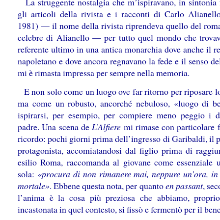
La struggente nostalgia che m’ispiravano, in sintonia f
gli articoli della rivista e i racconti di Carlo Alianel
1981) — il nome della rivista riprendeva quello del rom
celebre di Alianello — per tutto quel mondo che trovav
referente ultimo in una antica monarchia dove anche il r
napoletano e dove ancora regnavano la fede e il senso de
mi è rimasta impressa per sempre nella memoria.
E non solo come un luogo ove far ritorno per riposare lo
ma come un robusto, ancorché nebuloso, «luogo di b
ispirarsi, per esempio, per compiere meno peggio i d
padre. Una scena de
L’Alfiere
mi rimase con particolare f
ricordo: pochi giorni prima dell’ingresso di Garibaldi, il 
protagonista, accomiatandosi dal figlio prima di raggiu
esilio Roma, raccomanda al giovane come essenziale 
sola:
«procura di non rimanere mai, neppure un’ora, in
mortale»
. Ebbene questa nota, per quanto
en passant
, se
l’anima è la cosa più preziosa che abbiamo, propri
incastonata in quel contesto, si fissò e fermentò per il bene