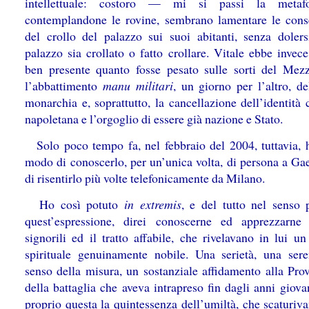
intellettuale: costoro — mi si passi la meta
contemplandone le rovine, sembrano lamentare le con
del crollo del palazzo sui suoi abitanti, senza dolers
palazzo sia crollato o fatto crollare. Vitale ebbe invec
ben presente quanto fosse pesato sulle sorti del Mez
l’abbattimento
manu militari
, un giorno per l’altro, de
monarchia e, soprattutto, la cancellazione dell’identità 
napoletana e l’orgoglio di essere già nazione e Stato.
Solo poco tempo fa, nel febbraio del 2004, tuttavia, 
modo di conoscerlo, per un’unica volta, di persona a Gae
di risentirlo più volte telefonicamente da Milano.
Ho così potuto
in extremis
, e del tutto nel senso 
quest’espressione, direi conoscerne ed apprezzarn
signorili ed il tratto affabile, che rivelavano in lui u
spirituale genuinamente nobile. Una serietà, una sere
senso della misura, un sostanziale affidamento alla Pro
della battaglia che aveva intrapreso fin dagli anni giova
proprio questa la quintessenza dell’umiltà, che scaturiv