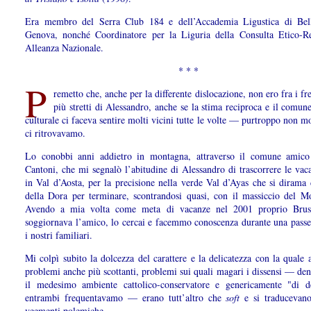
Era membro del Serra Club 184 e dell’Accademia Ligustica di Bel
Genova, nonché Coordinatore per la Liguria della Consulta Etico-Re
Alleanza Nazionale.
* * *
P
remetto che, anche per la differente dislocazione, non ero fra i fr
più stretti di Alessandro, anche se la stima reciproca e il comun
culturale ci faceva sentire molti vicini tutte le volte — purtroppo non 
ci ritrovavamo.
Lo conobbi anni addietro in montagna, attraverso il comune amic
Cantoni, che mi segnalò l’abitudine di Alessandro di trascorrere le vac
in Val d’Aosta, per la precisione nella verde Val d’Ayas che si dirama 
della Dora per terminare, scontrandosi quasi, con il massiccio del M
Avendo a mia volta come meta di vacanze nel 2001 proprio Brus
soggiornava l’amico, lo cercai e facemmo conoscenza durante una passe
i nostri familiari.
Mi colpì subito la dolcezza del carattere e la delicatezza con la quale 
problemi anche più scottanti, problemi sui quali magari i dissensi — den
il medesimo ambiente cattolico-conservatore e genericamente "di d
entrambi frequentavamo — erano tutt’altro che
soft
e si traducevano
veementi polemiche.