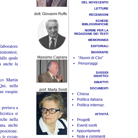
DEL NOVECENTO
LETTURE
dott. Giovanni Ruffo
RECENSIONI
SCHEDE
BIBLIOGRAFICHE
NORME PER LA
REDAZIONE DEI TESTI
MEMORANDA
laboratore
EDITORIALI
iemontesi,
BIOGRAFIE
alla quale
Massimo Caprara
• "Alunni di Clio"
a anche la
• Personaggi
SUSSIDI
DIDATTICI
ico Martin
DIBATTITI
Qui, nella
DOCUMENTI
prof. Marta Sordi
sue esequie
• Chiesa
• Politica italiana
• Politica internaz.
o portava a
icistica si
ATTIVITÀ
nche nella
• Progetti
ana, anche
• Eventi svolti
posizione.
• Appuntamenti
 le riviste
• Note e commenti