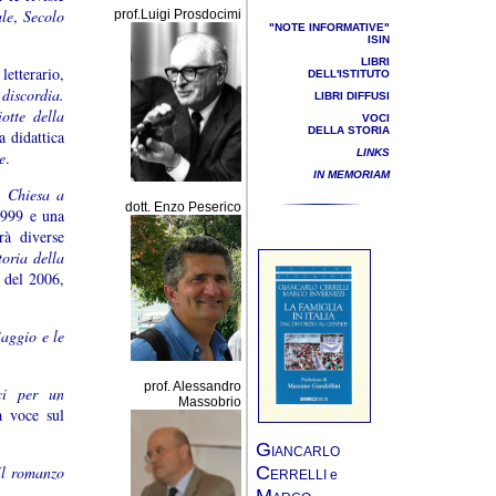
ale
,
Secolo
prof.Luigi Prosdocimi
"NOTE INFORMATIVE"
ISIN
LIBRI
letterario,
DELL'ISTITUTO
 discordia.
LIBRI DIFFUSI
otte della
VOCI
DELLA STORIA
 didattica
LINKS
e
.
IN MEMORIAM
a Chiesa a
dott. Enzo Peserico
999 e una
rà diverse
toria della
, del 2006,
iaggio e le
prof. Alessandro
ci per un
Massobrio
a voce sul
G
IANCARLO
Il romanzo
C
ERRELLI e
M