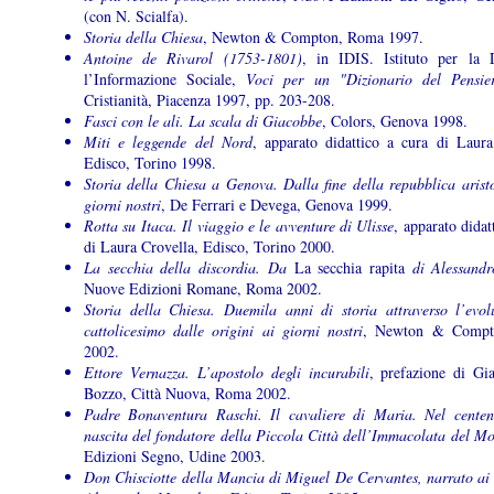
(con N. Scialfa).
Storia della Chiesa
, Newton & Compton, Roma 1997.
Antoine de Rivarol (1753-1801)
, in IDIS. Istituto per la 
l’Informazione Sociale,
Voci per un "Dizionario del Pensie
Cristianità, Piacenza 1997, pp. 203-208.
Fasci con le ali. La scala di Giacobbe
, Colors, Genova 1998.
Miti e leggende del Nord
, apparato didattico a cura di Laura
Edisco, Torino 1998.
Storia della Chiesa a Genova. Dalla fine della repubblica aristo
giorni nostri
, De Ferrari e Devega, Genova 1999.
Rotta su Itaca. Il viaggio e le avventure di Ulisse
, apparato didat
di Laura Crovella, Edisco, Torino 2000.
La secchia della discordia. Da
La secchia rapita
di Alessandr
Nuove Edizioni Romane, Roma 2002.
Storia della Chiesa. Duemila anni di storia attraverso l’evol
cattolicesimo dalle origini ai giorni nostri
, Newton & Compt
2002.
Ettore Vernazza. L’apostolo degli incurabili
, prefazione di Gi
Bozzo, Città Nuova, Roma 2002.
Padre Bonaventura Raschi. Il cavaliere di Maria. Nel centen
nascita del fondatore della Piccola Città dell’Immacolata del M
Edizioni Segno, Udine 2003.
Don Chisciotte della Mancia di Miguel De Cervantes, narrato ai 