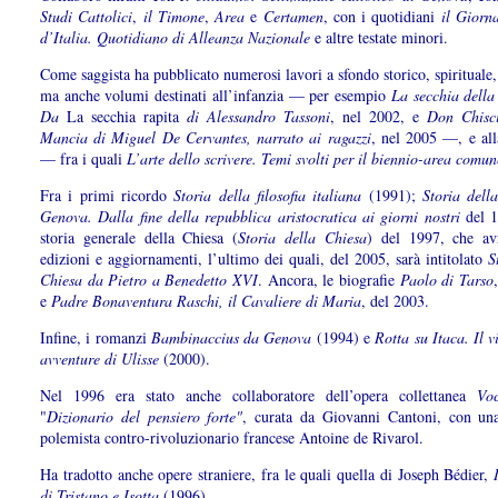
Studi Cattolici
,
il Timone
,
Area
e
Certamen
, con i quotidiani
il Giorn
d’Italia. Quotidiano di Alleanza Nazionale
e altre testate minori.
Come saggista ha pubblicato numerosi lavori a sfondo storico, spirituale, 
ma anche volumi destinati all’infanzia — per esempio
La secchia della
Da
La secchia rapita
di Alessandro Tassoni
, nel 2002, e
Don Chisci
Mancia di Miguel De Cervantes, narrato ai ragazzi
, nel
2005 —, e alla
— fra i quali
L’arte dello scrivere. Temi svolti per il biennio-area comun
Fra i primi ricordo
Storia della filosofia italiana
(1991);
Storia dell
Genova. Dalla fine della repubblica aristocratica ai giorni nostri
del 1
storia generale della Chiesa (
Storia della Chiesa
) del 1997, che av
edizioni e aggiornamenti, l’ultimo dei quali, del 2005, sarà intitolato
S
Chiesa da Pietro a Benedetto XVI
. Ancora, le biografie
Paolo di Tarso
e
Padre Bonaventura Raschi, il Cavaliere di Maria
, del 2003.
Infine, i romanzi
Bambinaccius da Genova
(1994) e
Rotta su Itaca. Il v
avventure di Ulisse
(2000).
Nel 1996 era stato anche collaboratore dell’opera collettanea
Vo
"
Dizionario del pensiero forte"
, curata da Giovanni Cantoni, con un
polemista contro-rivoluzionario francese Antoine de Rivarol.
Ha tradotto anche opere straniere, fra le quali quella di Joseph Bédier,
di Tristano e Isotta
(1996).