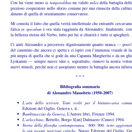
Con lui viene meno
in temporalibus
un valido
miles
della battaglia dell
prezioso cooperatore nello sforzo comune per una rinascita della cultura
almeno di quella di orientamento conservatore.
Mi consola il fatto che quella verità intellettuale che entrambi cercavam
fatica
in speculum
è ora stata raggiunta da Alessandro: finalmente, co
la bellezza eterna del Verbo, tutto per lui si chiarirà e tutto si spiegherà
Ci aiuti Alessandro a percorrere dignitosamente quanto manca — poco
del cammino che ancora ci spetta e ci ispiri con l’immensa visuale di l
più ampia di quella che si gode da una Capanna Margherita o da un ghia
Lyskamm — sempre nuove idee e, soprattutto, rinnovi la nostra volont
nuovi stimoli, perché non ci assopiamo mentre la battaglia ancora infuria
* * *
Bibliografia sommaria
di Alessandro Massobrio (1950-2007)
L’arte dello scrivere. Temi svolti per il biennio-area comu
Edizioni del Giglio, Genova s. d..
Bambinaccius da Genova
, L’Autore libri, Firenze 1994.
L’arlecchino
, Bertello, Borgo S[an] Dalmazzo (Cuneo) 1994.
Storia della filosofia contemporanea, ’800-’900, testo aggiorna
le più recenti posizioni critiche
, Nuove Edizioni del Giglio, G