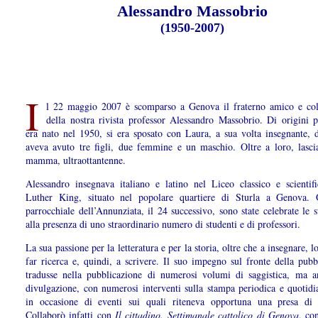
Alessandro Massobrio
(1950-2007)
I
l 22 maggio 2007 è scomparso a Genova il fraterno amico e col
della nostra rivista professor Alessandro Massobrio. Di origini p
era nato nel 1950, si era sposato con Laura, a sua volta insegnante, d
aveva avuto tre figli, due femmine e un maschio. Oltre a loro, lasci
mamma, ultraottantenne.
Alessandro insegnava italiano e latino nel Liceo classico e scientif
Luther King, situato nel popolare quartiere di Sturla a Genova. 
parrocchiale dell’Annunziata, il 24 successivo, sono state celebrate le 
alla presenza di uno straordinario numero di studenti e di professori.
La sua passione per la letteratura e per la storia, oltre che a insegnare, l
far ricerca e, quindi, a scrivere. Il suo impegno sul fronte della pubbl
tradusse nella pubblicazione di numerosi volumi di saggistica, ma a
divulgazione, con numerosi interventi sulla stampa periodica e quotidi
in occasione di eventi sui quali riteneva opportuna una presa di 
Collaborò infatti con
Il cittadino. Settimanale cattolico di Genova
, con