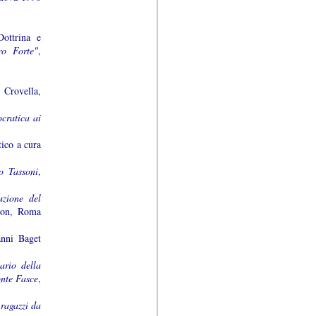
Dottrina e
ro Forte"
,
 Crovella,
cratica ai
tico a cura
o Tassoni
,
uzione del
on, Roma
anni Baget
ario della
onte Fasce
,
ragazzi da