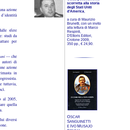
scorretta alla storia
degli Stati Uniti
 una azione
d'America
,
 d’identità
a cura di Maurizio
Brunetti, con un invito
alla lettura di Marco
alle sfere
Respinti,
e: studi da
D'Ettoris Editori,
Crotone 2009,
attare per
350 pp., € 24,90.
iani
— che
 autori di
une azione
rimasta in
gressista.
 tuttavia,
scì.
o al 2005,
are quella
a.
O
SCAR
lui diversi
S
ANGUINETTI
ione.
I
M
E
VO
USAJO