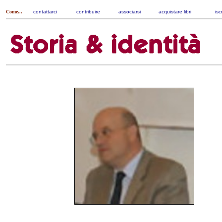
Come...
contattarci
|
contribuire
|
associarsi
|
acquistare libri
|
isc