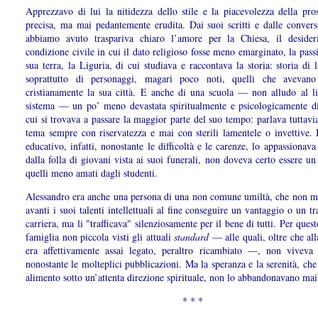
Apprezzavo di lui la nitidezza dello stile e la piacevolezza della pro
precisa, ma mai pedantemente erudita. Dai suoi scritti e dalle convers
abbiamo avuto traspariva chiaro l’amore per la Chiesa, il deside
condizione civile in cui il dato religioso fosse meno emarginato, la pass
sua terra, la Liguria, di cui studiava e raccontava la storia: storia di
soprattutto di personaggi, magari poco noti, quelli che avevano 
cristianamente la sua città. E anche di una scuola — non alludo al l
sistema — un po’ meno devastata spiritualmente e psicologicamente di
cui si trovava a passare la maggior parte del suo tempo: parlava tuttavi
tema sempre con riservatezza e mai con sterili lamentele o invettive. 
educativo, infatti, nonostante le difficoltà e le carenze, lo appassionav
dalla folla di giovani vista ai suoi funerali, non doveva certo essere un
quelli meno amati dagli studenti.
Alessandro era anche una persona di una non comune umiltà, che non m
avanti i suoi talenti intellettuali al fine conseguire un vantaggio o un t
carriera, ma li "trafficava" silenziosamente per il bene di tutti. Per ques
famiglia non piccola visti gli attuali
standard
— alle quali, oltre che a
era affettivamente assai legato, peraltro ricambiato —, non viveva 
nonostante le molteplici pubblicazioni. Ma la speranza e la serenità, ch
alimento sotto un’attenta direzione spirituale, non lo abbandonavano mai
* * *