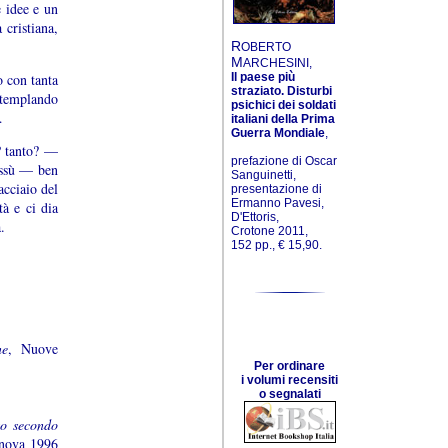
e idee e un
 cristiana,
R
OBERTO
M
ARCHESINI,
o con tanta
Il paese più
straziato. Disturbi
ntemplando
psichici dei soldati
…
italiani della Prima
Guerra Mondiale
,
? tanto? —
prefazione di Oscar
assù — ben
Sanguinetti,
cciaio del
presentazione di
Ermanno Pavesi,
à e ci dia
D'Ettoris,
.
Crotone 2011,
152 pp., € 15,90.
ne
, Nuove
Per ordinare
i volumi recensiti
o segnalati
to secondo
enova 1996