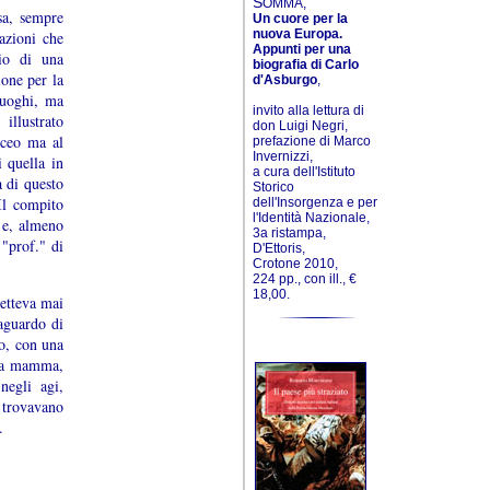
S
OMMA,
sa, sempre
Un cuore per la
nuova Europa.
azioni che
Appunti per una
rio di una
biografia di Carlo
ione per la
d'Asburgo
,
 luoghi, ma
invito alla lettura di
illustrato
don Luigi Negri,
iceo ma al
prefazione di Marco
Invernizzi,
 quella in
a cura dell'Istituto
a di questo
Storico
Il compito
dell'Insorgenza e per
l'Identità Nazionale,
a e, almeno
3a ristampa,
 "prof." di
D'Ettoris,
Crotone 2010,
224 pp., con ill., €
18,00.
etteva mai
raguardo di
to, con una
lla mamma,
negli agi,
e trovavano
.