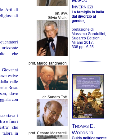
ARCO
I
NVERNIZZI
le Arti di
La famiglia in Italia
on. avv.
ligiosa di
dal divorzio al
Silvio Vitale
gender
,
prefazione di
Massimo Gandolfini,
Sugarco Edizioni,
equentatori
Milano 2017,
e orizzonte
338 pp., € 25.
molte — che
prof. Marco Tangheroni
o Giovanni
anze estive
dalla valle
onte Rosa.
son, dove
dr. Sandro Totti
ggiata con
accostava i
tro e fuori
T
E.
estra" che
HOMAS
W
 talora in
OODS JR.
prof. Cesare Mozzarelli
Guida politicamente