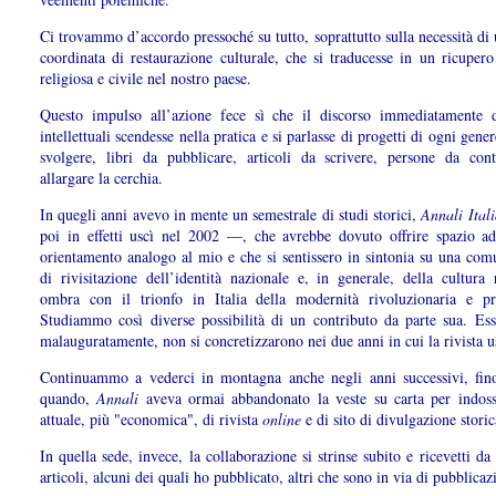
Ci trovammo d’accordo pressoché su tutto, soprattutto sulla necessità di
coordinata di restaurazione culturale, che si traducesse in un ricupero
religiosa e civile nel nostro paese.
Questo impulso all’azione fece sì che il discorso immediatamente d
intellettuali scendesse nella pratica e si parlasse di progetti di ogni gener
svolgere, libri da pubblicare, articoli da scrivere, persone da cont
allargare la cerchia.
In quegli anni avevo in mente un semestrale di studi storici,
Annali Ital
poi in effetti uscì nel 2002 —, che avrebbe dovuto offrire spazio ad
orientamento analogo al mio e che si sentissero in sintonia su una com
di rivisitazione dell’identità nazionale e, in generale, della cultura 
ombra con il trionfo in Italia della modernità rivoluzionaria e pro
Studiammo così diverse possibilità di un contributo da parte sua. Esse
malauguratamente, non si concretizzarono nei due anni in cui la rivista u
Continuammo a vederci in montagna anche negli anni successivi, fin
quando,
Annali
aveva ormai abbandonato la veste su carta per indoss
attuale, più "economica", di rivista
online
e di sito di divulgazione storic
In quella sede, invece, la collaborazione si strinse subito e ricevetti da 
articoli, alcuni dei quali ho pubblicato, altri che sono in via di pubblicaz