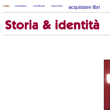
Come...
contattarci
|
contribuire
|
associarsi
|
acquistare libri
|