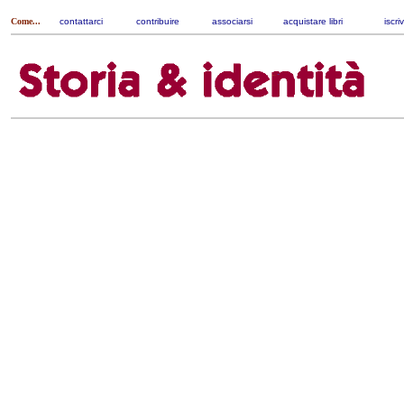
Come...
contattarci
|
contribuire
|
associarsi
|
acquistare libri
|
iscri