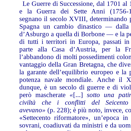
Le Guerre di Successione, dal 1701 al 
e la Guerra dei Sette Anni (1756-
segnano il secolo XVIII, determinando p
Spagna un cambio dinastico — dalla
d’Asburgo a quella di Borbone — e la pe
di tutti i territori in Europa, passati i
parte alla Casa d’Austria, per la Fr
l’abbandono di molti possedimenti colon
vantaggio della Gran Bretagna, che dive
la garante dell’equilibrio europeo e la
potenza navale mondiale. Anche il X
dunque, è un secolo di guerre e di viol
però mascherate
«
[...]
sotto una pati
civiltà che i conflitti del Seicent
avevano»
(p. 228); è più noto, invece, c
«Settecento riformatore», un’epoca in 
sovrani, coadiuvati da ministri e da uom