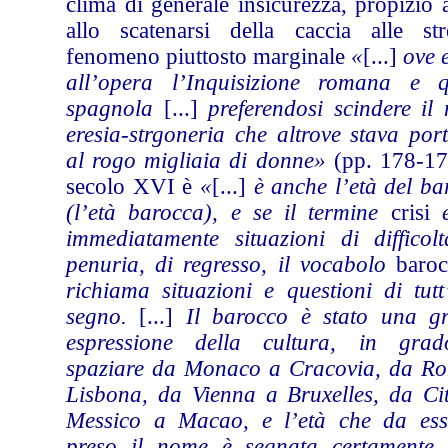
clima di generale insicurezza, propizio
allo scatenarsi della caccia alle str
fenomeno piuttosto marginale
«
[...]
ove 
all’opera l’Inquisizione romana e q
spagnola
[...]
preferendosi scindere il
eresia-strgoneria che altrove stava por
al rogo migliaia di donne»
(pp. 178-179
secolo XVI è
«
[...]
è anche l’età del ba
(l’età barocca), e se il termine
crisi
immediatamente situazioni di difficolt
penuria, di regresso, il vocabolo
baro
richiama situazioni e questioni di tutt
segno.
[...]
Il barocco è stato una g
espressione della cultura, in gra
spaziare da Monaco a Cracovia, da R
Lisbona, da Vienna a Bruxelles, da Cit
Messico a Macao, e l’età che da es
preso il nome è segnata certamente 