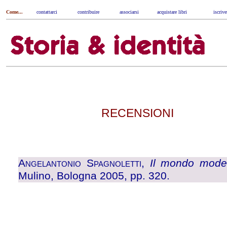
Come...
contattarci
|
contribuire
|
associarsi
|
acquistare libri
|
iscrive
RECENSIONI
Angelantonio Spagnoletti,
Il mondo mode
Mulino, Bologna 2005, pp. 320.