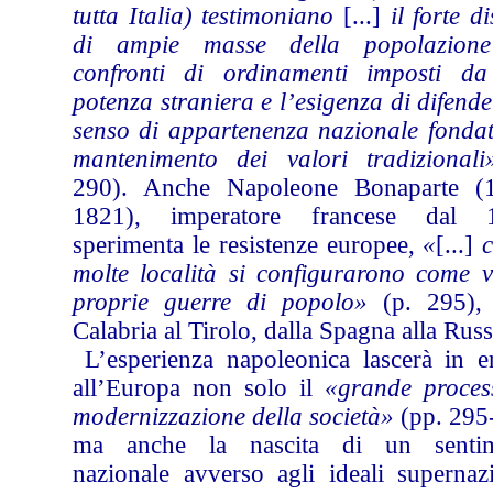
tutta Italia) testimoniano
[...]
il forte d
di ampie masse della popolazion
confronti di ordinamenti imposti d
potenza straniera e l’esigenza di difend
senso di appartenenza nazionale fondat
mantenimento dei valori tradizionali
290). Anche Napoleone Bonaparte (
1821), imperatore francese dal 
sperimenta le resistenze europee,
«
[...]
c
molte località si configurarono come v
proprie guerre di popolo»
(p. 295), 
Calabria al Tirolo, dalla Spagna alla Russ
L’esperienza napoleonica lascerà in er
all’Europa non solo il
«grande proces
modernizzazione della società»
(pp. 295
ma anche la nascita di un senti
nazionale avverso agli ideali supernazi