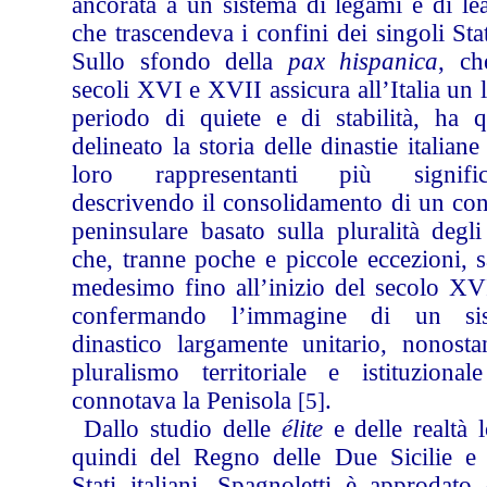
ancorata a un sistema di legami e di le
che trascendeva i confini dei singoli Sta
Sullo sfondo della
pax hispanica
, ch
secoli XVI e XVII assicura all’Italia un
periodo di quiete e di stabilità, ha q
delineato la storia delle dinastie italiane
loro rappresentanti più significa
descrivendo il consolidamento di un con
peninsulare basato sulla pluralità degli
che, tranne poche e piccole eccezioni, s
medesimo fino all’inizio del secolo XVI
confermando l’immagine di un si
dinastico largamente unitario, nonostan
pluralismo territoriale e istituzional
connotava la Penisola
.
[5]
Dallo studio delle
élite
e delle realtà l
quindi del Regno delle Due Sicilie e 
Stati italiani, Spagnoletti è approdato