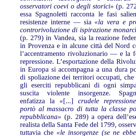
osservatori coevi o degli storici»
(p. 27
essa Spagnoletti racconta le fasi salien
resistenze interne — sia
«la vera e pr
controrivoluzione di ispirazione monarc
(p. 279) in Vandea, sia la reazione feder
in Provenza e in alcune città del Nord 
l’accentramento rivoluzionario — e la f
repressione. L’esportazione della Rivol
in Europa si accompagna a una dura pol
di spoliazione dei territori occupati, che
gli eserciti repubblicani di ogni simpa
suscita violente insorgenze. Spagno
enfatizza la
«
[...]
crudele repression
portò al massacro di tutta la classe po
repubblicana»
(p. 289) a opera dell’ese
realista della Santa Fede del 1799, osse
tuttavia che
«le insorgenze (se ne ebbe