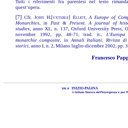
Tutti i riferimenti fra parentesi nel testo riman
quest’opera.
[7]
Cfr.
John H.[uxtable] Elliot
,
A Europe of Comp
Monarchies
, in
Past & Present. A journal of hist
studies
, anno XL, n. 137, Oxford University Press, 
novembre 1992, pp. 48-71, trad. it.,
L’Europa 
monarchie composite
, in
Annali Italiani.
Rivista di
storici
, anno I, n. 2, Milano luglio-dicembre 2002, pp. 
Francesco Pap
INIZIO-PAGINA
VAI A
© Istituto Storico dell'Insorgenza e per l