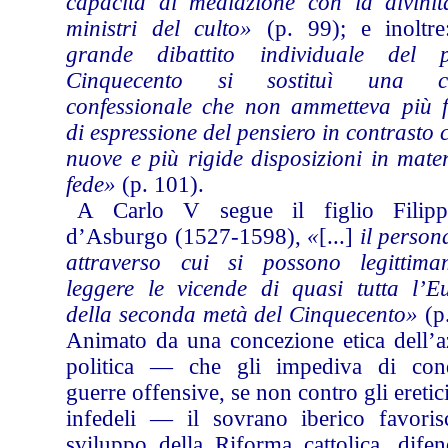
capacità di mediazione con la divinit
ministri del culto»
(p. 99); e inoltr
grande dibattito individuale del 
Cinquecento si sostituì una c
confessionale che non ammetteva più 
di espressione del pensiero in contrasto 
nuove e più rigide disposizioni in mate
fede»
(p. 101).
A Carlo V segue il figlio Filip
d’Asburgo (1527-1598),
«
[...]
il person
attraverso cui si possono legittima
leggere le vicende di quasi tutta l’E
della seconda metà del Cinquecento»
(p.
Animato da una concezione etica dell’a
politica — che gli impediva di con
guerre offensive, se non contro gli eretici
infedeli — il sovrano iberico favoris
sviluppo della Riforma cattolica, difen