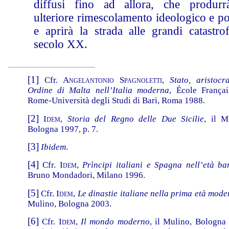
diffusi fino ad allora, che produr
ulteriore rimescolamento ideologico e po
e aprirà la strada alle grandi catastro
secolo XX.
[1]
Cfr.
Angelantonio Spagnoletti
,
Stato, aristocr
Ordine di Malta nell’Italia moderna
, École França
Rome-Università degli Studi di Bari, Roma 1988.
[2]
Idem
,
Storia del Regno delle Due Sicilie
, il M
Bologna 1997, p. 7.
[3]
Ibidem
.
[4]
Cfr.
Idem
,
Prìncipi italiani e Spagna nell’età ba
Bruno Mondadori, Milano 1996.
[5]
Cfr.
Idem
,
Le dinastie italiane nella prima età mod
Mulino, Bologna 2003.
[6]
Cfr.
Idem
,
Il mondo moderno
, il Mulino, Bologna