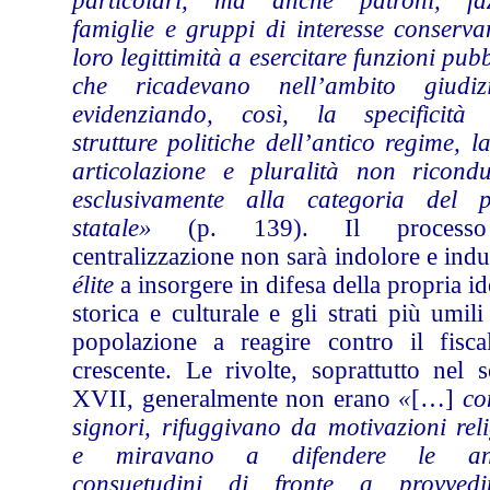
particolari, ma anche patroni, faz
famiglie e gruppi di interesse conserva
loro legittimità a esercitare funzioni pub
che ricadevano nell’ambito giudizi
evidenziando, così, la specificità 
strutture politiche dell’antico regime, l
articolazione e pluralità non riconduc
esclusivamente alla categoria del p
statale»
(p. 139). Il process
centralizzazione non sarà indolore e indu
élite
a insorgere in difesa della propria id
storica e culturale e gli strati più umili
popolazione a reagire contro il fisca
crescente. Le rivolte, soprattutto nel 
XVII, generalmente non erano
«
[…]
co
signori, rifuggivano da motivazioni rel
e miravano a difendere le ant
consuetudini di fronte a provvedi