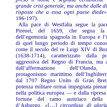
grande crisi generale, ma anche dalle d
risposte che a essa ogni paese diede»
196-197).
Alla pace di Westfalia segue la pac
Pirenei, del 1659, che segna la
dell’egemonia spagnola in Europa e l’i
di quel lungo periodo di tempo conos
come il secolo del re Luigi XIV di Bo
(1638-1714), caratterizzato dalla pol
aggressiva del Regno di Francia, ma 
dall’affermazione dell’Olanda,
protagonismo marittimo dell’In­ghil­ter
dal 1707 Regno Unito di Gran Bret
potenza militare ormai impegnata piena
nella politica europea — e dalla ripresa
fortune del ramo austriaco della
d’Asburgo,
«
[…]
circonfuso di glori