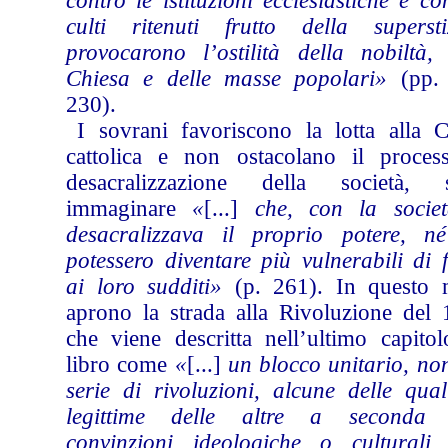
contro le istituzioni ecclesiastiche e co
culti ritenuti frutto della supersti
provocarono l’ostilità della nobiltà, 
Chiesa e delle masse popolari»
(pp. 
230).
I sovrani favoriscono la lotta alla C
cattolica e non ostacolano il proces
desacralizzazione della società, 
immaginare
«
[...]
che, con la societ
desacralizzava il proprio potere, n
potessero diventare più vulnerabili di 
ai loro sudditi»
(p. 261). In questo
aprono la strada alla Rivoluzione del 
che viene descritta nell’ultimo capitol
libro come
«
[...]
un blocco unitario, no
serie di rivoluzioni, alcune delle qual
legittime delle altre a seconda 
convinzioni ideologiche o culturali 