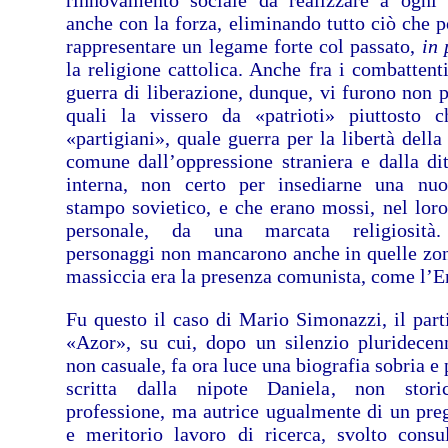
rinnovamento sociale da realizzare a ogni 
anche con la forza, eliminando tutto ciò che p
rappresentare un legame forte col passato,
in 
la religione cattolica. Anche fra i combattenti
guerra di liberazione, dunque, vi furono non p
quali la vissero da «patrioti» piuttosto 
«partigiani», quale guerra per la libertà della
comune dall’oppressione straniera e dalla dit
interna, non certo per insediarne una nu
stampo sovietico, e che erano mossi, nel loro
personale, da una marcata religiosità.
personaggi non mancarono anche in quelle zo
massiccia era la presenza comunista, come l’E
Fu questo il caso di Mario Simonazzi, il part
«Azor», su cui, dopo un silenzio pluridecen
non casuale, fa ora luce una biografia sobria e
scritta dalla nipote Daniela, non stori
professione, ma autrice ugualmente di un pre
e meritorio lavoro di ricerca, svolto consu