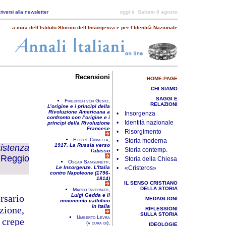
criversi alla newsletter
oggi è
Sabato 8 agosto
a cura dell’Istituto Storico dell’Insorgenza e per l’Identità Nazionale
Recensioni
HOME-PAGE
CHI SIAMO
SAGGI E
Friedrich von Gentz,
RELAZIONI
L’origine e i princìpi della
Rivoluzione Americana a
• Insorgenza
confronto con l’origine e i
• Identità nazionale
princìpi della Rivoluzione
Francese
• Risorgimento
Ettore Cinnella,
• Storia moderna
1917. La Russia verso
stenza
• Storia contemp.
l'abisso
 Reggio
• Storia della Chiesa
Oscar Sanguinetti,
Le Insorgenze. L'Italia
• «Cristeros»
contro Napoleone (1796-
1814)
IL SENSO CRISTIANO
DELLA STORIA
Marco Invernizzi,
Luigi Gedda e il
rsario
MEDAGLIONI
movimento cattolico
in Italia
zione,
RIFLESSIONI
SULLA STORIA
Umberto Levra
repe
(a cura di),
IDEOLOGIE