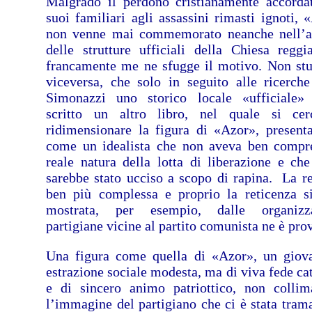
Malgrado il perdono cristianamente accorda
suoi familiari agli assassini rimasti ignoti, 
non venne mai commemorato neanche nell’
delle strutture ufficiali della Chiesa reggi
francamente me ne sfugge il motivo. Non stu
viceversa, che solo in seguito alle ricerche
Simonazzi uno storico locale «ufficiale»
scritto un altro libro, nel quale si ce
ridimensionare la figura di «Azor», present
come un idealista che non aveva ben compr
reale natura della lotta di liberazione e che
sarebbe stato ucciso a scopo di rapina. La re
ben più complessa e proprio la reticenza s
mostrata, per esempio, dalle organizza
partigiane vicine al partito comunista ne è pro
Una figura come quella di «Azor», un giov
estrazione sociale modesta, ma di viva fede cat
e di sincero animo patriottico, non colli
l’immagine del partigiano che ci è stata tram