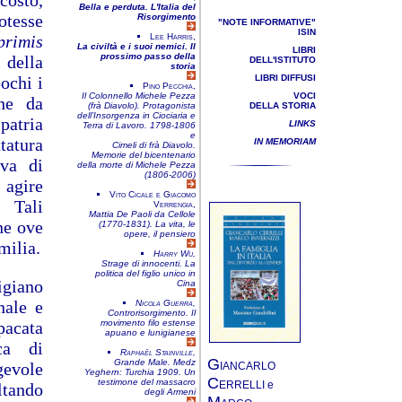
costo,
Bella e perduta. L'Italia del
otesse
Risorgimento
"NOTE INFORMATIVE"
ISIN
primis
Lee Harris,
La civiltà e i suoi nemici. Il
LIBRI
prossimo passo della
 della
DELL'ISTITUTO
storia
ochi i
LIBRI DIFFUSI
Pino Pecchia,
Il Colonnello Michele Pezza
VOCI
che da
(frà Diavolo). Protagonista
DELLA STORIA
dell’Insorgenza in Ciociaria e
 patria
LINKS
Terra di Lavoro. 1798-1806
e
tatura
IN MEMORIAM
Cimeli di frà Diavolo.
Memorie del bicentenario
ova di
della morte di Michele Pezza
(1806-2006)
 agire
Vito Cicale e Giacomo
 Tali
Verrengia,
Mattia De Paoli da Cellole
ne ove
(1770-1831). La vita, le
opere, il pensiero
milia.
Harry Wu,
Strage di innocenti. La
politica del figlio unico in
igiano
Cina
nale e
Nicola Guerra,
Controrisorgimento. Il
 pacata
movimento filo estense
apuano e lunigianese
ca di
Raphaël Stainville,
G
Grande Male. Medz
gevole
IANCARLO
Yeghern: Turchia 1909. Un
C
testimone del massacro
ERRELLI e
ltando
degli Armeni
M