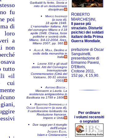
Garibaldi fu ferito. Storia e
stesso
mito di un rivoluzionario
disciplinato
ano fu
R
OBERTO
Marco Invernizzi
he poi
M
ARCHESINI,
(a cura di),
18 aprile 1948.
Il paese più
ima di
L’«anomalia» italiana. Atti
straziato. Disturbi
del convegno
Milano e il 18
l loro
psichici dei soldati
aprile 1948. Chiesa, forze
italiani della Prima
politiche e società civile
,
veri a
Milano, 3/4-12-2004
, Ares,
Guerra Mondiale
,
Milano 2007, pp. 360.
zi non
prefazione di Oscar
Aldo A. Mola
,
Declino e
 perché
crollo della monarchia in
Sanguinetti,
Italia
presentazione di
 osava
Ermanno Pavesi,
Leone XIII e gli studi
D'Ettoris,
 tutto
storici. Atti del Convegno
Internazionale
Crotone 2011,
Commemorativo (Città del
li «il
152 pp., € 15,90.
Vaticano, 30-31 ottobre
2003)
e cui
Antonio Boccia
,
mente
Massacro a Lauria. La
resistenza antigiacobina in
alcuno
Basilicata tra 1799 e 1806
giani,
Robertino Ghiringhelli e
Oscar Sanguinetti
(a cura di),
uggire
Il cattolicesimo lombardo tra
Per ordinare
Rivoluzione francese,
essivi
i volumi recensiti
Impero e Unità
o segnalati
Due saggi per il risveglio
dell'Europa:
Jacques Ellul
,
Islam e Cristianesimo