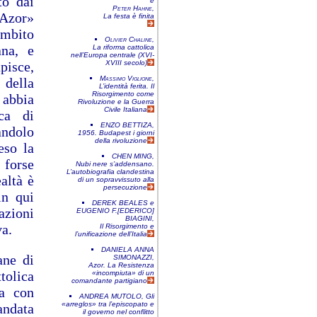
to dai
e
Peter Hahne
,
«Azor»
La festa è finita
ambito
Olivier Chaline
,
ana, e
La riforma cattolica
nell’Europa centrale (XVI-
pisce,
XVIII secolo)
Massimo Viglione
,
 della
L’identità ferita. Il
Risorgimento come
 abbia
Rivoluzione e la Guerra
Civile Italiana
rca di
ENZO BETTIZA
,
andolo
1956. Budapest i giorni
della rivoluzione
eso la
CHEN MING
,
 forse
Nubi nere s’addensano.
L’autobiografia clandestina
altà è
di un sopravvissuto alla
persecuzione
in qui
DEREK BEALES
e
zioni
EUGENIO F.[EDERICO]
BIAGINI
,
va.
Il Risorgimento e
l’unificazione dell’Italia
DANIELA ANNA
ane di
SIMONAZZI
,
Azor. La Resistenza
tolica
«incompiuta» di un
comandante partigiano
ma con
ANDREA MUTOLO
,
Gli
«arreglos» tra l’episcopato e
andata
il governo nel conflitto