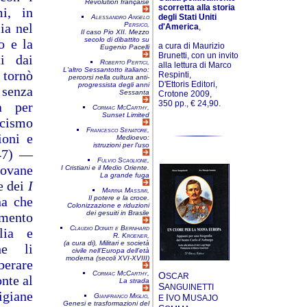
Révolution française
scorretta alla storia
i, in
degli Stati Uniti
Alessandro Angelo
ia nel
Persico,
d'America
,
Il caso Pio XII. Mezzo
secolo di dibattito su
o e la
a cura di Maurizio
Eugenio Pacelli
Brunetti, con un invito
ti dai
Roberto Pertici,
alla lettura di Marco
L'altro Sessantotto italiano:
 tornò
Respinti,
percorsi nella cultura anti-
D'Ettoris Editori,
progressista degli anni
 senza
Sessanta
Crotone 2009,
350 pp., € 24,90.
a per
Cormac McCarthy,
Sunset Limited
scismo
Francesco Senatore,
ioni e
Medioevo:
istruzioni per l'uso
947) —
Fulvio Scaglione,
iovane
I Cristiani e il Medio Oriente.
La grande fuga
ne dei
I
Marina Massimi,
na che
Il potere e la croce.
Colonizzazione e riduzioni
dei gesuiti in Brasile
imento
Claudio Donati e Bernhard
lia e
R. Kroener,
(a cura di),
Militari e società
he li
civile nell’Europa dell’età
moderna (secoli XVI-XVIII)
iberare
Cormac McCarthy,
O
SCAR
onte al
La strada
S
ANGUINETTI
igiane
Gianfranco Miglio,
I
M
E
VO
USAJO
Genesi e trasformazioni del