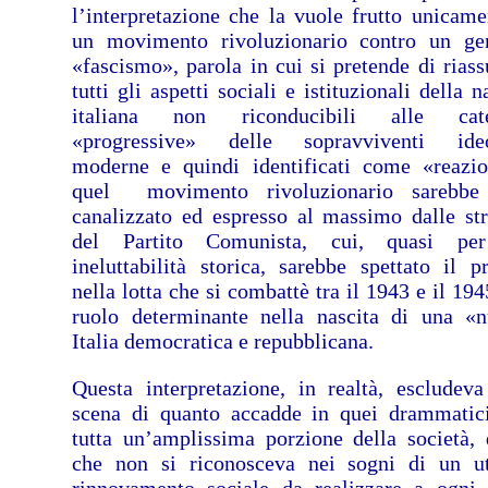
l’interpretazione che la vuole frutto unicame
un movimento rivoluzionario contro un ge
«fascismo», parola in cui si pretende di rias
tutti gli aspetti sociali e istituzionali della 
italiana non riconducibili alle cate
«progressive» delle sopravviventi ideo
moderne e quindi identificati come «reazio
quel movimento rivoluzionario sarebbe 
canalizzato ed espresso al massimo dalle str
del Partito Comunista, cui, quasi pe
ineluttabilità storica, sarebbe spettato il p
nella lotta che si combattè tra il 1943 e il 19
ruolo determinante nella nascita di una «
Italia democratica e repubblicana.
Questa interpretazione, in realtà, escludeva
scena di quanto accadde in quei drammatic
tutta un’amplissima porzione della società, 
che non si riconosceva nei sogni di un u