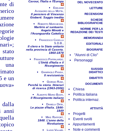
Cavour, l'Italia e l'Europa
DEL NOVECENTO
nte di
Emiliano
LETTURE
nerico
Avogadro della Motta,
RECENSIONI
Il pensiero di Vincenzo
sumere
Gioberti. Saggio inedito
SCHEDE
nazione
BIBLIOGRAFICHE
Roberto Marchesini,
Martirio al santuario.
NORME PER LA
gorie
Angelo Minotti e
REDAZIONE DEI TESTI
l'Avanguardia Cattolica
logie
MEMORANDA
Francesco Casella
nari»;
S.D.B.,
EDITORIALI
Il clero e lo Stato unitario
stato
nella provincia di Caserta.
BIOGRAFIE
1860-1878
• "Alunni di Clio"
utture
Francesco Pappalardo,
• Personaggi
L'Unità d'Italia e il
r una
Risorgimento
SUSSIDI
rimato
Giampaolo Pansa,
DIDATTICI
Il revisionista
45 e un
DIBATTITI
Giorgio Rumi,
nuova»
DOCUMENTI
Perché la storia. Itinerari
di ricerca (1963-2006)
• Chiesa
• Politica italiana
Alberto Mario Banti,
Il Risorgimento italiano
• Politica internaz.
 dalla
Daniela Orta,
Le piazze d'Italia. 1846-
ATTIVITÀ
i anni
1849
• Progetti
quella
Mike Rapport,
• Eventi svolti
1848. L'anno della
topico
Rivoluzione
• Appuntamenti
• Note e commenti
Lucio Villari,