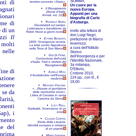
S
nti di
OMMA,
termine-concetto «Stato»,
Un cuore per la
gnati
Il Risorgimento
nuova Europa.
(Storia d'Italia,
Appunti per una
onari
Annali, vol, 22)
biografia di Carlo
ome di
Raffaele Nigro,
d'Asburgo
,
Giustiziateli sul campo.
 di un
Letteratura e banditismo da
invito alla lettura di
Robin Hood ai giorni nostri
don Luigi Negri,
azzi
Il
Ettore Beggiato,
prefazione di Marco
1809: l'in­sor­genza veneta.
 molti
Invernizzi,
La lotta contro Napoleone
a cura dell'Istituto
nella Terra di San Marco
 nelle
Storico
Gigi Di Fiore,
dell'Insorgenza e per
Controstoria dell'unità
l'Identità Nazionale,
d'Italia. Fatti e misfatti del
3a ristampa,
Risorgimento
D'Ettoris,
fine di
Aurelio Musi,
Crotone 2010,
Il feudalesimo nell’Europa
azione
224 pp., con ill., €
moderna
18,00.
enere
Massimo Viglione,
«…Rizzate el gonfalone
, se da
della santissima croce».
L’idea di Crociata in santa
arità,
Caterina da Siena
ponenti
Lucy Riall,
Garibaldi, l'invenzione di un
ap), i
eroe
amento
Claudio Carpini,
Storia della Lituania.
ne del
Identità europea e cristiana
di un popolo
 prima
Mario Isnenghi,