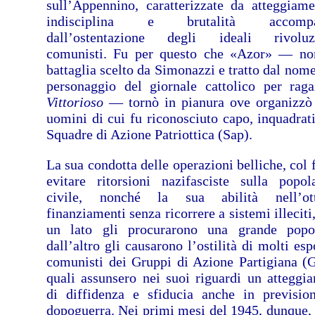
sull’Appennino, caratterizzate da atteggiame
indisciplina e brutalità accompa
dall’ostentazione degli ideali rivoluzi
comunisti. Fu per questo che «Azor» — n
battaglia scelto da Simonazzi e tratto dal nome
personaggio del giornale cattolico per rag
Vittorioso
— tornò in pianura ove organizzò
uomini di cui fu riconosciuto capo, inquadrati
Squadre di Azione Patriottica (Sap).
La sua condotta delle operazioni belliche, col 
evitare ritorsioni nazifasciste sulla popol
civile, nonché la sua abilità nell’ott
finanziamenti senza ricorrere a sistemi illeciti
un lato gli procurarono una grande popol
dall’altro gli causarono l’ostilità di molti es
comunisti dei Gruppi di Azione Partigiana (G
quali assunsero nei suoi riguardi un atteggi
di diffidenza e sfiducia anche in previsio
dopoguerra. Nei primi mesi del 1945, dunque,