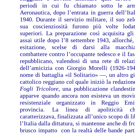
periodi in cui fu chiamato sotto le arm
Aeronautica, dopo l’entrata in guerra dell’Ital
1940. Durante il servizio militare, il suo zel
sua coscienziosità furono più volte loda
superiori. La preparazione così acquisita gli
assai utile dopo l’8 settembre 1943, allorché,
esitazione, scelse di darsi alla macchi
combattere contro l’occupante tedesco e il fa
repubblicano, valendosi di una rete di relaz
dell’amicizia con Giorgio Morelli (1926-1
nome di battaglia «il Solitario» —, un altro g
cattolico reggiano col quale iniziò la redazio
Fogli Tricolore
, una pubblicazione clandesti
apparve quando ancora non esisteva un mov
resistenziale organizzato in Reggio Emi
provincia. La linea di apoliticità c
caratterizzava, finalizzata all’unico scopo di l
l’Italia dalla dittatura, si mantenne anche di fr
brusco impatto con la realtà delle bande part