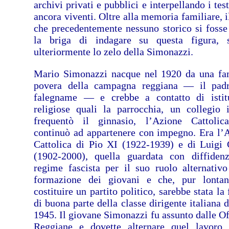
archivi privati e pubblici e interpellando i te
ancora viventi. Oltre alla memoria familiare, i
che precedentemente nessuno storico si fosse
la briga di indagare su questa figura, 
ulteriormente lo zelo della Simonazzi.
Mario Simonazzi nacque nel 1920 da una fa
povera della campagna reggiana — il pad
falegname — e crebbe a contatto di istit
religiose quali la parrocchia, un collegio 
frequentò il ginnasio, l’Azione Cattolic
continuò ad appartenere con impegno. Era l’
Cattolica di Pio XI (1922-1939) e di Luigi
(1902-2000), quella guardata con diffiden
regime fascista per il suo ruolo alternativo
formazione dei giovani e che, pur lonta
costituire un partito politico, sarebbe stata la
di buona parte della classe dirigente italiana 
1945. Il giovane Simonazzi fu assunto dalle Of
Reggiane e dovette alternare quel lavoro