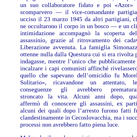
un suo collaboratore fidato e poi «Azor» 
scomparvero — il vice-comandante partigi
ucciso il 23 marzo 1945 da altri partigiani, c
ne occultarono il corpo in un bosco — e un cl
intimidazione accompagnò la scoperta de
assassinio, grazie al ritrovamento dei cada
Liberazione avvenuta. La famiglia Simonaz
ottenne nulla dalla Questura cui si era rivolta
indagasse, mentre l’unico che pubblicamente
incalzare i capi comunisti affinché rivelassero
quello che sapevano dell’omicidio fu Morel
Solitario», ricavandone un attentato, l
conseguenze gli avrebbero prematura
stroncato la vita. Alcuni anni dopo, qu
affermò di conoscere gli assassini, ex parti
alcuni dei quali dopo l’arresto furono fatti f
clandestinamente in Cecoslovacchia, ma i succ
processi non avrebbero fatto piena luce.