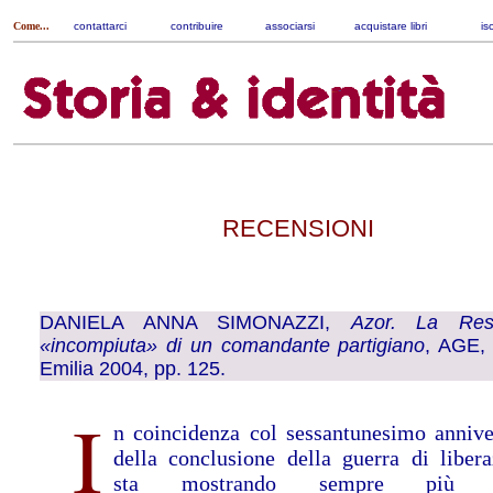
Come...
contattarci
|
contribuire
|
associarsi
|
acquistare libri
|
is
RECENSIONI
DANIELA ANNA SIMONAZZI
,
Azor. La Resi
«incompiuta» di un comandante partigiano
, AGE,
Emilia 2004, pp. 125.
I
n coincidenza col sessantunesimo annive
della conclusione della guerra di libera
sta mostrando sempre più c