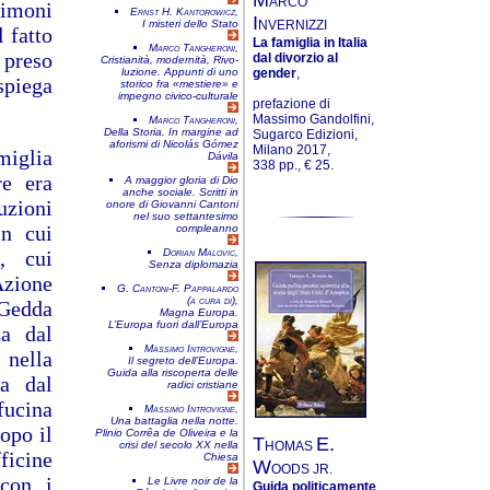
ARCO
stimoni
Ernst H. Kantorowicz,
I
NVERNIZZI
I misteri dello Stato
l fatto
La famiglia in Italia
Marco Tangheroni,
 preso
dal divorzio al
Cri­stia­nità, moder­nità, Rivo­
gender
,
lu­zione. Appun­ti di uno
spiega
storico fra «mestiere» e
impegno civico-culturale
prefazione di
Massimo Gandolfini,
Marco Tangheroni,
Della Storia. In margine ad
Sugarco Edizioni,
aforismi di Nicolás Gómez
Milano 2017,
miglia
Dávila
338 pp., € 25.
re era
A maggior gloria di Dio
anche sociale. Scritti in
uzioni
onore di Giovanni Cantoni
nel suo settantesimo
in cui
compleanno
a, cui
Dorian Malovic,
Senza diplomazia
Azione
G. Cantoni-F. Pappalardo
(a cura di),
 Gedda
Magna Europa.
L’Europa fuori dall’Europa
za dal
Massimo Introvigne,
 nella
Il segreto dell’Europa.
Guida alla riscoperta delle
na dal
radici cristiane
 fucina
Massimo Introvigne,
Una battaglia nella notte.
dopo il
Plinio Corrêa de Oliveira e la
T
E.
HOMAS
crisi del secolo XX nella
ficine
Chiesa
W
OODS JR.
 con i
Le Livre noir de la
Guida politicamente