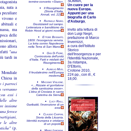
S
rotagonista
OMMA,
termine-concetto «Stato»,
Un cuore per la
aia, nata a
Il Risorgimento
nuova Europa.
(Storia d'Italia,
a peculiare
Appunti per una
Annali, vol, 22)
biografia di Carlo
e vivono e
Raffaele Nigro,
d'Asburgo
,
abituali e
Giustiziateli sul campo.
Letteratura e banditismo da
 massa, ma
invito alla lettura di
Robin Hood ai giorni nostri
don Luigi Negri,
poca delle
Ettore Beggiato,
prefazione di Marco
missionari,
1809: l'in­sor­genza veneta.
Invernizzi,
La lotta contro Napoleone
rono allora
a cura dell'Istituto
nella Terra di San Marco
Storico
nfatti
"una
Gigi Di Fiore,
dell'Insorgenza e per
iù tardi in
Controstoria dell'unità
l'Identità Nazionale,
d'Italia. Fatti e misfatti del
3a ristampa,
Risorgimento
D'Ettoris,
Aurelio Musi,
Crotone 2010,
a Mondiale
Il feudalesimo nell’Europa
224 pp., con ill., €
moderna
 Chiesa in
18,00.
Massimo Viglione,
o i parroci
«…Rizzate el gonfalone
n verranno
della santissima croce».
L’idea di Crociata in santa
con essi i
Caterina da Siena
elle altre
Lucy Riall,
re insieme
Garibaldi, l'invenzione di un
eroe
una feroce
Claudio Carpini,
partigiani,
Storia della Lituania.
Identità europea e cristiana
e le altre
di un popolo
stiche"
(p.
Mario Isnenghi,