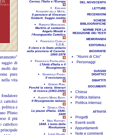
Cavour, l'Italia e l'Europa
DEL NOVECENTO
Emiliano
LETTURE
Avogadro della Motta,
RECENSIONI
Il pensiero di Vincenzo
Gioberti. Saggio inedito
SCHEDE
BIBLIOGRAFICHE
Roberto Marchesini,
Martirio al santuario.
NORME PER LA
Angelo Minotti e
REDAZIONE DEI TESTI
l'Avanguardia Cattolica
MEMORANDA
Francesco Casella
S.D.B.,
EDITORIALI
Il clero e lo Stato unitario
nella provincia di Caserta.
BIOGRAFIE
1860-1878
curamento"
• "Alunni di Clio"
Francesco Pappalardo,
 saggio di
• Personaggi
L'Unità d'Italia e il
 molti dei
Risorgimento
SUSSIDI
 come pure
Giampaolo Pansa,
DIDATTICI
Il revisionista
 nella vita
DIBATTITI
Giorgio Rumi,
DOCUMENTI
Perché la storia. Itinerari
di ricerca (1963-2006)
• Chiesa
fondatore
• Politica italiana
Alberto Mario Banti,
i cattolici
Il Risorgimento italiano
• Politica internaz.
 politica e
Daniela Orta,
Le piazze d'Italia. 1846-
ano Plinio
ATTIVITÀ
1849
• Progetti
rso il più
Mike Rapport,
• Eventi svolti
o cattolico
1848. L'anno della
Rivoluzione
• Appuntamenti
principale
• Note e commenti
Lucio Villari,