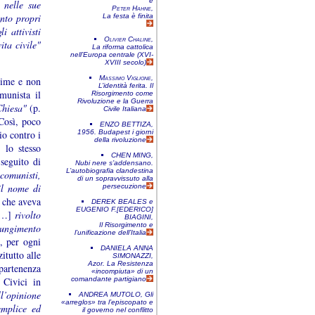
e
 nelle sue
Peter Hahne
,
anto propri
La festa è finita
i attivisti
Olivier Chaline
,
ita civile"
La riforma cattolica
nell’Europa centrale (XVI-
XVIII secolo)
Massimo Viglione
,
anime e non
L’identità ferita. Il
munista il
Risorgimento come
Rivoluzione e la Guerra
 Chiesa"
(p.
Civile Italiana
Così, poco
ENZO BETTIZA
,
io contro i
1956. Budapest i giorni
della rivoluzione
 lo stesso
CHEN MING
,
seguito di
Nubi nere s’addensano.
L’autobiografia clandestina
 comunisti,
di un sopravvissuto alla
il nome di
persecuzione
, che aveva
DEREK BEALES
e
EUGENIO F.[EDERICO]
[…]
rivolto
BIAGINI
,
Il Risorgimento e
giungimento
l’unificazione dell’Italia
, per ogni
DANIELA ANNA
itutto alle
SIMONAZZI
,
Azor. La Resistenza
partenenza
«incompiuta» di un
 Civici in
comandante partigiano
l’opinione
ANDREA MUTOLO
,
Gli
«arreglos» tra l’episcopato e
semplice ed
il governo nel conflitto