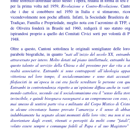
fonte teoretico-dottrinale dello stesso: l’opera, redatta in forma di tesi e
per la prima volta nel 1959,
Rivoluzione e Contro-Rivoluzione
. Canto
che i due si conobbero nel 1950 in Italia e si stimarono, ricon
vicendevolmente non poche affinità. Infatti, la Sociedade Brasileira de
Tradiçao, Familìa e Propriedade, meglio nota con l’acronimo di TFP, 
de Oliveira fonderà in Brasile nel 1960, redigerà il suo statuto org
ispirandosi proprio a quello dei Comitati Civici sorti per volontà di P
1948.
Oltre a questo, Cantoni sottolinea le originali somiglianze delle loro 
parabole biografiche, in quanto
"nati all’inizio del secolo XX, entramb
attraversato per intero. Molto dotati sul piano intellettuale, entrambi 
questo talento al servizio della Chiesa e del prossimo per dar vita a si
realtà associative. Entrambi si sono contrapposti all’ideologia appa
vittoriosa nel loro tempo, il socialcomunismo e sono stati accusati
filofascisti in un’epoca in cui era facile screditare le persone con qu
Entrambi in controtendenza rispetto a un’opinione diffusa anche in vasti 
mondo cattolico, secondo cui il socialcomunismo era il "senso della stor
invincibile, e quindi bisognava rassegnarsi a un compromesso con esso,
mai smesso di sentirsi parte viva e militante del Corpo Mistico di Crist
in alcune circostanze hanno provato l’amarezza e il senso di abb
indubbiamente ha segnato alcuni momenti delle loro vite; ma non si son
disorientare dagli eventi, ritenuti o percepiti da molti come "fatali
voluto essere sempre e comunque fedeli al Papa e al suo Magistero"