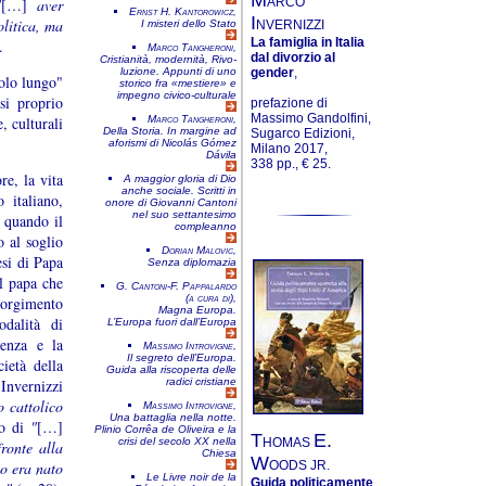
ARCO
"
[…]
aver
Ernst H. Kantorowicz,
I
olitica, ma
NVERNIZZI
I misteri dello Stato
La famiglia in Italia
.
Marco Tangheroni,
dal divorzio al
Cri­stia­nità, moder­nità, Rivo­
gender
,
lu­zione. Appun­ti di uno
colo lungo"
storico fra «mestiere» e
impegno civico-culturale
si proprio
prefazione di
Massimo Gandolfini,
, culturali
Marco Tangheroni,
Della Storia. In margine ad
Sugarco Edizioni,
aforismi di Nicolás Gómez
Milano 2017,
Dávila
338 pp., € 25.
re, la vita
A maggior gloria di Dio
anche sociale. Scritti in
 italiano,
onore di Giovanni Cantoni
nel suo settantesimo
2 quando il
compleanno
 al soglio
Dorian Malovic,
si di Papa
Senza diplomazia
l papa che
G. Cantoni-F. Pappalardo
(a cura di),
isorgimento
Magna Europa.
odalità di
L’Europa fuori dall’Europa
cenza e la
Massimo Introvigne,
Il segreto dell’Europa.
ietà della
Guida alla riscoperta delle
Invernizzi
radici cristiane
o cattolico
Massimo Introvigne,
Una battaglia nella notte.
lo di
"
[…]
Plinio Corrêa de Oliveira e la
T
E.
HOMAS
crisi del secolo XX nella
fronte alla
Chiesa
W
OODS JR.
to era nato
Le Livre noir de la
Guida politicamente