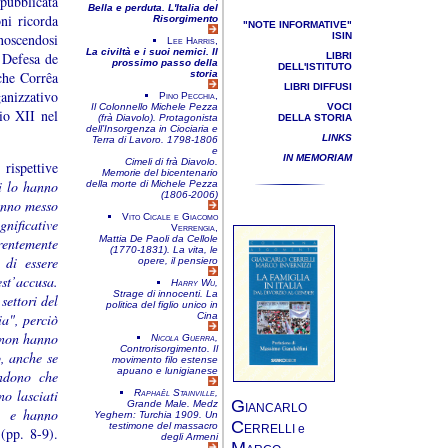
 pubblicata
Bella e perduta. L'Italia del
ni ricorda
Risorgimento
"NOTE INFORMATIVE"
oscendosi
ISIN
Lee Harris,
La civiltà e i suoi nemici. Il
 Defesa de
LIBRI
prossimo passo della
DELL'ISTITUTO
che Corrêa
storia
LIBRI DIFFUSI
anizzativo
Pino Pecchia,
Il Colonnello Michele Pezza
VOCI
io XII nel
(frà Diavolo). Protagonista
DELLA STORIA
dell’Insorgenza in Ciociaria e
LINKS
Terra di Lavoro. 1798-1806
e
IN MEMORIAM
Cimeli di frà Diavolo.
rispettive
Memorie del bicentenario
i lo hanno
della morte di Michele Pezza
(1806-2006)
hanno messo
Vito Cicale e Giacomo
gnificative
Verrengia,
Mattia De Paoli da Cellole
rentemente
(1770-1831). La vita, le
 di essere
opere, il pensiero
est’accusa.
Harry Wu,
Strage di innocenti. La
settori del
politica del figlio unico in
ia", perciò
Cina
 non hanno
Nicola Guerra,
Controrisorgimento. Il
o, anche se
movimento filo estense
apuano e lunigianese
andono che
o lasciati
Raphaël Stainville,
G
Grande Male. Medz
IANCARLO
", e hanno
Yeghern: Turchia 1909. Un
C
testimone del massacro
ERRELLI e
(pp. 8-9).
degli Armeni
M