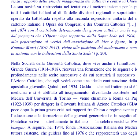
senza l’apporto della grande maggioranza dei cattolici e contro la Chies
La sua novità va rintracciata nel tentativo di mettere insieme per la p
tutti i cattolici italiani al di là delle divisioni regionali e soprattutto
operato da battistrada rispetto alla seconda espressione unitaria del
cattolico italiano, l’Opera dei Congressi e dei Comitati Cattolici
"
[…
nel 1874 con il contributo determinante dei giovani cattolici, ma le so
dal momento che l’Opera viene soppressa dalla Santa Sede nel 1904, 
alla penetrazione ai vertici dell’associazione di idee e figure,
in p
Romolo Murri (1870-1944), vicine alle posizioni del modernismo e co
in sintonia con le indicazioni della Santa Sede"
(p. 20).
Nella Società della Gioventù Cattolica, dove vive anche i tumultuosi 
Grande Guerra (1914-1918), riceverà una formazione che lo segnerà e lo
profondamente nelle scelte successive e da cui scaturirà il successivo
l’Azione Cattolica, che egli vedrà come una ideale continuazione della
apostolica giovanile. Quindi, nel 1934, Gedda — che nel frattempo si è 
medicina e si è abilitato all’insegnamento, diventando assistente nel
Medica dell’Università di Torino — viene chiamato a Roma da Pa
(1922-1939) per dirigere la Gioventù Italiana di Azione Cattolica (GIA
poco dopo la prima grave crisi nei rapporti fra Chiesa e regime avente 
l’educazione e la formazione delle giovani generazioni e in seguito all
Pontefice scrive — direttamente in italiano — la celebre enciclica
No
bisogno
. A seguire, nel 1944, fonda l’Associazione Italiana dei Medici
tuttora esistente, che guiderà fino al 1976 e che rappresenterà uno degl