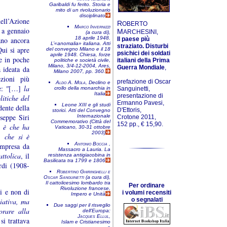
Garibaldi fu ferito. Storia e
mito di un rivoluzionario
disciplinato
ell’Azione
R
OBERTO
Marco Invernizzi
 a gennaio
M
ARCHESINI,
(a cura di),
18 aprile 1948.
ano ancora
Il paese più
L’«anomalia» italiana. Atti
straziato. Disturbi
ui si apre
del convegno
Milano e il 18
psichici dei soldati
aprile 1948. Chiesa, forze
re in poche
italiani della Prima
politiche e società civile
,
Milano, 3/4-12-2004
, Ares,
Guerra Mondiale
,
 ideata da
Milano 2007, pp. 360.
ezioni più
prefazione di Oscar
Aldo A. Mola
,
Declino e
e:
"
[…]
la
crollo della monarchia in
Sanguinetti,
Italia
presentazione di
litiche del
Ermanno Pavesi,
Leone XIII e gli studi
dente della
D'Ettoris,
storici. Atti del Convegno
seppe Siri
Internazionale
Crotone 2011,
Commemorativo (Città del
152 pp., € 15,90.
i è che ha
Vaticano, 30-31 ottobre
2003)
, che si è
Antonio Boccia
,
impresa da
Massacro a Lauria. La
attolica
, il
resistenza antigiacobina in
Basilicata tra 1799 e 1806
rdi (1908-
Robertino Ghiringhelli e
Oscar Sanguinetti
(a cura di),
Il cattolicesimo lombardo tra
Per ordinare
Rivoluzione francese,
i e non di
i volumi recensiti
Impero e Unità
o segnalati
iativa, ma
Due saggi per il risveglio
orare alla
dell'Europa:
Jacques Ellul
,
si trattava
Islam e Cristianesimo