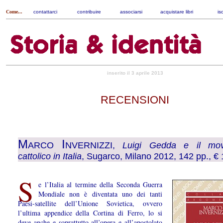
Come...
contattarci
|
contribuire
|
associarsi
|
acquistare libri
|
is
inserito il 3 aprile 2013
RECENSIONI
M
I
ARCO
NVERNIZZI,
Luigi Gedda e il mov
cattolico in Italia
, Sugarco, Milano 2012, 142 pp., € 
S
e l’Italia al termine della Seconda Guerra
Mondiale non è diventata uno dei tanti
Paesi-satellite dell’Unione Sovietica, ovvero
l’ultima appendice della Cortina di Ferro, lo si
deve anche e soprattutto all’opera e all’apostolato