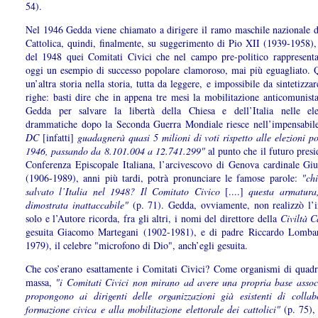
54).
Nel 1946 Gedda viene chiamato a dirigere il ramo maschile nazionale d
Cattolica, quindi, finalmente, su suggerimento di Pio XII (1939-1958),
del 1948 quei Comitati Civici che nel campo pre-politico rappresent
oggi un esempio di successo popolare clamoroso, mai più eguagliato. Q
un’altra storia nella storia, tutta da leggere, e impossibile da sintetizza
righe: basti dire che in appena tre mesi la mobilitazione anticomunista
Gedda per salvare la libertà della Chiesa e dell’Italia nelle el
drammatiche dopo la Seconda Guerra Mondiale riesce nell’impensabil
DC
[infatti]
guadagnerà quasi 5 milioni di voti rispetto alle elezioni po
1946, passando da 8.101.004 a 12.741.299"
al punto che il futuro presi
Conferenza Episcopale Italiana, l’arcivescovo di Genova cardinale Giu
(1906-1989), anni più tardi, potrà pronunciare le famose parole:
"ch
salvato l’Italia nel 1948? Il Comitato Civico
[....]
questa armatura
dimostrata inattaccabile"
(p. 71). Gedda, ovviamente, non realizzò l’
solo e l’Autore ricorda, fra gli altri, i nomi del direttore della
Civiltà C
gesuita Giacomo Martegani (1902-1981), e di padre Riccardo Lomba
1979), il celebre "microfono di Dio", anch’egli gesuita.
Che cos’erano esattamente i Comitati Civici? Come organismi di quadr
massa,
"i Comitati Civici non mirano ad avere una propria base assoc
propongono ai dirigenti delle organizzazioni già esistenti di collab
formazione civica e alla mobilitazione elettorale dei cattolici"
(p. 75), 