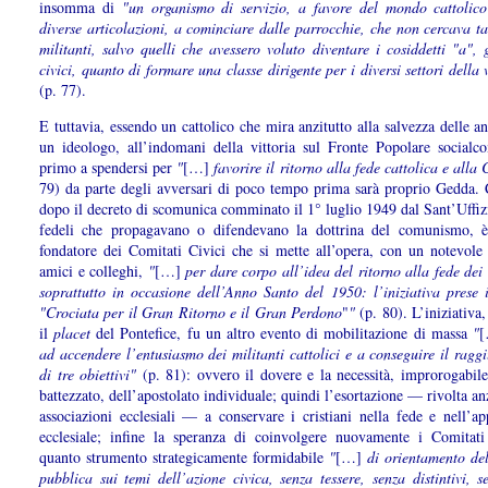
insomma di
"un organismo di servizio, a favore del mondo cattolico
diverse articolazioni, a cominciare dalle parrocchie, che non cercava t
militanti, salvo quelli che avessero voluto diventare i cosiddetti "a", gl
civici, quanto di formare una classe dirigente per i diversi settori della v
(p. 77).
E tuttavia, essendo un cattolico che mira anzitutto alla salvezza delle 
un ideologo, all’indomani della vittoria sul Fronte Popolare socialco
primo a spendersi per
"
[…]
favorire il ritorno alla fede cattolica e alla
79) da parte degli avversari di poco tempo prima sarà proprio Gedda. 
dopo il decreto di scomunica comminato il 1° luglio 1949 dal Sant’Uffiz
fedeli che propagavano o difendevano la dottrina del comunismo, è
fondatore dei Comitati Civici che si mette all’opera, con un notevole 
amici e colleghi,
"
[…]
per dare corpo all’idea del ritorno alla fede dei
soprattutto in occasione dell’Anno Santo del 1950: l’iniziativa prese 
"Crociata per il Gran Ritorno e il Gran Perdono
"
"
(p. 80). L’iniziativa
il
placet
del Pontefice, fu un altro evento di mobilitazione di massa
"
ad accendere l’entusiasmo dei militanti cattolici e a conseguire il rag
di tre obiettivi"
(p. 81): ovvero il dovere e la necessità, improrogabile
battezzato, dell’apostolato individuale; quindi l’esortazione — rivolta anz
associazioni ecclesiali — a conservare i cristiani nella fede e nell’ap
ecclesiale; infine la speranza di coinvolgere nuovamente i Comitati
quanto strumento strategicamente formidabile
"
[…]
di orientamento del
pubblica sui temi dell’azione civica, senza tessere, senza distintivi, 