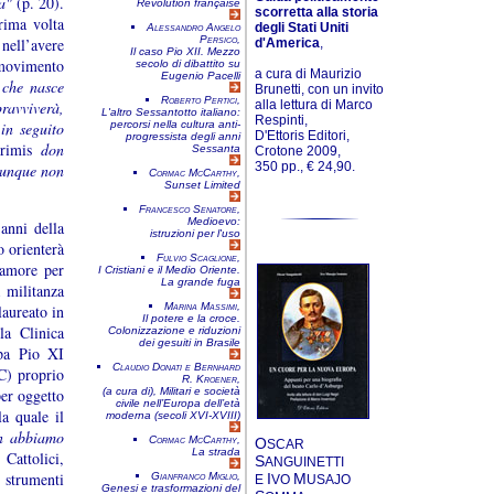
a"
(p. 20).
Révolution française
scorretta alla storia
rima volta
degli Stati Uniti
Alessandro Angelo
Persico,
 nell’avere
d'America
,
Il caso Pio XII. Mezzo
 movimento
secolo di dibattito su
a cura di Maurizio
Eugenio Pacelli
]
che nasce
Brunetti, con un invito
Roberto Pertici,
alla lettura di Marco
pravviverà,
L'altro Sessantotto italiano:
Respinti,
in seguito
percorsi nella cultura anti-
D'Ettoris Editori,
progressista degli anni
rimis
don
Sessanta
Crotone 2009,
350 pp., € 24,90.
munque non
Cormac McCarthy,
Sunset Limited
Francesco Senatore,
Medioevo:
anni della
istruzioni per l'uso
 orienterà
Fulvio Scaglione,
 amore per
I Cristiani e il Medio Oriente.
La grande fuga
 militanza
Marina Massimi,
laureato in
Il potere e la croce.
la Clinica
Colonizzazione e riduzioni
dei gesuiti in Brasile
pa Pio XI
Claudio Donati e Bernhard
C) proprio
R. Kroener,
per oggetto
(a cura di),
Militari e società
civile nell’Europa dell’età
a quale il
moderna (secoli XVI-XVIII)
n abbiamo
Cormac McCarthy,
O
SCAR
La strada
 Cattolici,
S
ANGUINETTI
i strumenti
Gianfranco Miglio,
I
M
E
VO
USAJO
Genesi e trasformazioni del