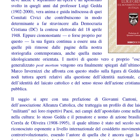
svolto in quegli anni dal professor Luigi Gedda
(1902-2000), vera anima e guida indiscussa di quei
Comitati Civici che contribuiscono in modo
determinante a far stravincere alla Democrazia
Cristiana (DC) la contesa elettorale del 18 aprile
1948. Eppure ciononostante — o forse proprio per
questo — la sua figura continua a essere una di
quelle più rimosse dalle pagine della nostra
storiografia contemporanea, anche quella meno
ideologicamente orientata. I motivi di questo vero e proprio "os
generalizzato
post mortem
vengono ora finalmente spiegati dall’ultimo
Marco Invernizzi che affronta con questo studio sulla figura di Gedda
nodi tuttora aperti relativi alla questione dell’identità nazionale,
dell’identità del laicato cattolico e del senso stesso dell'azione cristiana
pubblica.
Il saggio si apre con una prefazione di Giovanni Cantoni, 
dell’associazione Alleanza Cattolica, che tratteggia un profilo di due laic
"militanti" nei loro rispettivi Paesi, nei campi dell’apostolato come nella
nella cultura: lo stesso Gedda e il pensatore e uomo di azione brasili
Corrêa de Oliveira (1908-1995), il quale ultimo è stato nel secolo sco
riconosciuto esponente a livello internazionale del cosiddetto moviment
controrivoluzionario, essendo l’autore di quella che è ancora oggi la 