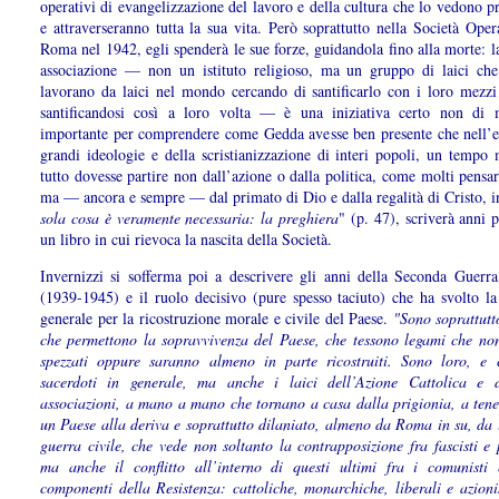
operativi di evangelizzazione del lavoro e della cultura che lo vedono p
e attraverseranno tutta la sua vita. Però soprattutto nella Società Oper
Roma nel 1942, egli spenderà le sue forze, guidandola fino alla morte: l
associazione — non un istituto religioso, ma un gruppo di laici ch
lavorano da laici nel mondo cercando di santificarlo con i loro mezzi 
santificandosi così a loro volta — è una iniziativa certo non di
importante per comprendere come Gedda avesse ben presente che nell’e
grandi ideologie e della scristianizzazione di interi popoli, un tempo 
tutto dovesse partire non dall’azione o dalla politica, come molti pensa
ma — ancora e sempre — dal primato di Dio e dalla regalità di Cristo, i
sola cosa è veramente necessaria: la preghiera
" (p. 47), scriverà anni p
un libro in cui rievoca la nascita della Società.
Invernizzi si sofferma poi a descrivere gli anni della Seconda Guerr
(1939-1945) e il ruolo decisivo (pure spesso taciuto) che ha svolto la
generale per la ricostruzione morale e civile del Paese.
"Sono soprattutt
che permettono la sopravvivenza del Paese, che tessono legami che no
spezzati oppure saranno almeno in parte ricostruiti. Sono loro, e 
sacerdoti in generale, ma anche i laici dell’Azione Cattolica e d
associazioni, a mano a mano che tornano a casa dalla prigionia, a tene
un Paese alla deriva e soprattutto dilaniato, almeno da Roma in su, da 
guerra civile, che vede non soltanto la contrapposizione fra fascisti e 
ma anche il conflitto all’interno di questi ultimi fra i comunisti 
componenti della Resistenza: cattoliche, monarchiche, liberali e azioni