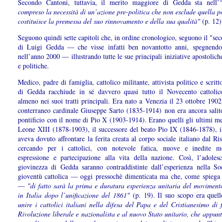
Secondo Cantoni, tuttavia, il merito maggiore di Gedda sta nell’
compreso la necessità di un’azione pre-politica che non esclude quella p
costituisce la premessa del suo rinnovamento e della sua qualità"
(p. 12)
Seguono quindi sette capitoli che, in ordine cronologico, seguono il "se
di Luigi Gedda — che visse infatti ben novantotto anni, spegnendo
nell’anno 2000 — illustrando tutte le sue principali iniziative apostoliche
e politiche.
Medico, padre di famiglia, cattolico militante, attivista politico e scritto
di Gedda racchiude in sé davvero quasi tutto il Novecento cattolico
almeno nei suoi tratti principali. Era nato a Venezia il 23 ottobre 190
conterraneo cardinale Giuseppe Sarto (1835-1914) non era ancora salito
pontificio con il nome di Pio X (1903-1914). Erano quelli gli ultimi me
Leone XIII (1878-1903), il successore del beato Pio IX (1846-1878), i
aveva dovuto affrontare la ferita creata al corpo sociale italiano dal R
cercando per i cattolici, con notevole fatica, nuove e inedite m
espressione e partecipazione alla vita della nazione. Così, l’adoles
giovinezza di Gedda saranno contraddistinte dall’esperienza nella Soc
gioventù cattolica — oggi pressochè dimenticata ma che, come spiega 
—
"di fatto sarà la prima e duratura esperienza unitaria del moviment
in Italia dopo l’unificazione del 1861"
(p. 19). Il suo scopo era quel
unire i cattolici italiani nella difesa del Papa e del Cristianesimo di 
Rivoluzione liberale e nazionalista e al nuovo Stato unitario, che appun