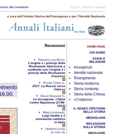
criversi alla newsletter
oggi è
Sabato 8 agosto
a cura dell’Istituto Storico dell’Insorgenza e per l’Identità Nazionale
Recensioni
HOME-PAGE
CHI SIAMO
SAGGI E
Friedrich von Gentz,
RELAZIONI
L’origine e i princìpi della
Rivoluzione Americana a
• Insorgenza
confronto con l’origine e i
• Identità nazionale
princìpi della Rivoluzione
Francese
• Risorgimento
Ettore Cinnella,
• Storia moderna
imento
1917. La Russia verso
• Storia contemp.
l'abisso
16,00.
• Storia della Chiesa
Oscar Sanguinetti,
Le Insorgenze. L'Italia
• «Cristeros»
contro Napoleone (1796-
1814)
IL SENSO CRISTIANO
DELLA STORIA
Marco Invernizzi,
Luigi Gedda e il
MEDAGLIONI
movimento cattolico
in Italia
RIFLESSIONI
SULLA STORIA
Umberto Levra
(a cura di),
IDEOLOGIE