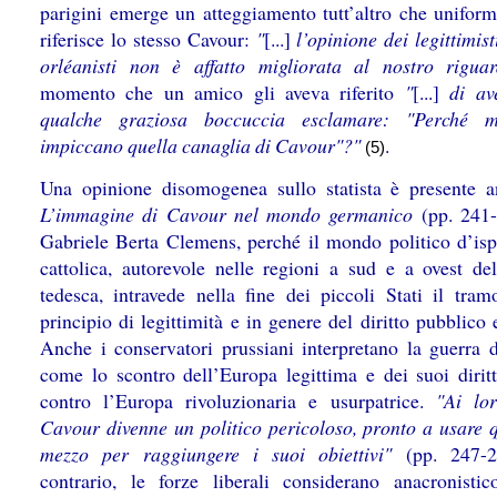
parigini emerge un atteggiamento tutt’altro che unifor
riferisce lo stesso Cavour:
"
[...]
l’opinione dei legittimist
orléanisti non è affatto migliorata al nostro rigua
momento che un amico gli aveva riferito
"
[...]
di av
qualche graziosa boccuccia esclamare: "Perché 
impiccano quella canaglia di Cavour"?"
.
(5)
Una opinione disomogenea sullo statista è presente 
L’immagine di Cavour nel mondo germanico
(pp. 241-
Gabriele Berta Clemens, perché il mondo politico d’isp
cattolica, autorevole nelle regioni a sud e a ovest de
tedesca, intravede nella fine dei piccoli Stati il tram
principio di legittimità e in genere del diritto pubblico
Anche i conservatori prussiani interpretano la guerra 
come lo scontro dell’Europa legittima e dei suoi diritti
contro l’Europa rivoluzionaria e usurpatrice.
"Ai lo
Cavour divenne un politico pericoloso, pronto a usare q
mezzo per raggiungere i suoi obiettivi"
(pp. 247-2
contrario, le forze liberali considerano anacronistic