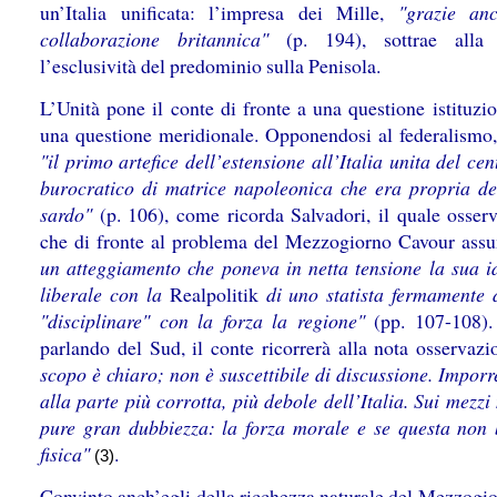
un’Italia unificata: l’impresa dei Mille,
"grazie an
collaborazione britannica"
(p. 194), sottrae alla 
l’esclusività del predominio sulla Penisola.
L’Unità pone il conte di fronte a una questione istituzi
una questione meridionale. Opponendosi al federalismo,
"il primo artefice dell’estensione all’Italia unita del ce
burocratico di matrice napoleonica che era propria d
sardo"
(p. 106), come ricorda Salvadori, il quale osser
che di fronte al problema del Mezzogiorno Cavour as
un atteggiamento che poneva in netta tensione la sua i
liberale con la
Realpolitik
di uno statista fermamente 
"disciplinare" con la forza la regione"
(pp. 107-108).
parlando del Sud, il conte ricorrerà alla nota osservaz
scopo è chiaro; non è suscettibile di discussione. Imporr
alla parte più corrotta, più debole dell’Italia. Sui mezzi
pure gran dubbiezza: la forza morale e se questa non 
fisica"
.
(3)
Convinto anch’egli della ricchezza naturale del Mezzogio