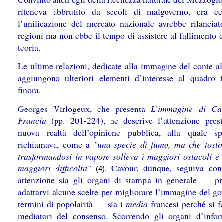
riteneva abbrutito da secoli di malgoverno, era c
l’unificazione del mercato nazionale avrebbe rilanciat
regioni ma non ebbe il tempo di assistere al fallimento 
teoria.
Le ultime relazioni, dedicate alla immagine del conte al
aggiungono ulteriori elementi d’interesse al quadro t
finora.
Georges Virlogeux, che presenta
L’immagine di Ca
Francia
(pp. 201-224), ne descrive l’attenzione prest
nuova realtà dell’opinione pubblica, alla quale s
richiamava, come a
"una specie di fumo, ma che tosto
trasformandosi in vapore solleva i maggiori ostacoli e 
maggiori difficoltà"
. Cavour, dunque, seguiva co
(4)
attenzione sia gli organi di stampa in generale — p
adattarvi alcune scelte per migliorare l’immagine del go
termini di popolarità — sia i
media
francesi perché si f
mediatori del consenso. Scorrendo gli organi d’info