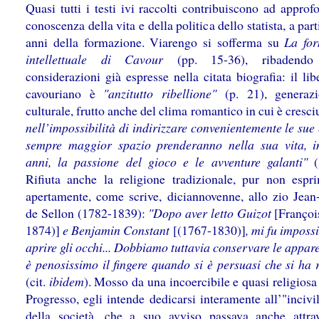
Quasi tutti i testi ivi raccolti contribuiscono ad approf
conoscenza della vita e della politica dello statista, a part
anni della formazione. Viarengo si sofferma su
La fo
intellettuale di Cavour
(pp. 15-36), ribadendo
considerazioni già espresse nella citata biografia: il li
cavouriano è
"anzitutto ribellione"
(p. 21), generazi
culturale, frutto anche del clima romantico in cui è cresci
nell’impossibilità di indirizzare convenientemente le sue
sempre maggior spazio prenderanno nella sua vita, i
anni, la passione del gioco e le avventure galanti"
(
Rifiuta anche la religione tradizionale, pur non espr
apertamente, come scrive, diciannovenne, allo zio Jean
de Sellon (1782-1839):
"Dopo aver letto Guizot
[Françoi
1874)]
e Benjamin Constant
[(1767-1830)]
, mi fu imposs
aprire gli occhi... Dobbiamo tuttavia conservare le appa
è penosissimo il fingere quando si è persuasi che si ha 
(cit.
ibidem
). Mosso da una incoercibile e quasi religiosa
Progresso, egli intende dedicarsi interamente all’"inciv
della società, che a suo avviso passava anche attra