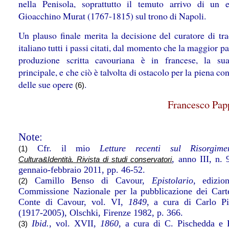
nella Penisola, soprattutto il temuto arrivo di un 
Gioacchino Murat (1767-1815) sul trono di Napoli.
Un plauso finale merita la decisione del curatore di tra
italiano tutti i passi citati, dal momento che la maggior pa
produzione scritta cavouriana è in francese, la su
principale, e che ciò è talvolta di ostacolo per la piena c
delle sue opere
.
(6)
Francesco Pap
Note:
Cfr. il mio
Letture recenti sul Risorgime
(1)
, anno III, n.
Cultura&Identità. Rivista di studi conservatori
gennaio-febbraio 2011, pp. 46-52.
Camillo Benso di Cavour,
Epistolario
, edizio
(2)
Commissione Nazionale per la pubblicazione dei Cart
Conte di Cavour, vol. VI,
1849
, a cura di Carlo P
(1917-2005), Olschki, Firenze 1982, p. 366.
Ibid.
, vol. XVII,
1860
, a cura di C. Pischedda e
(3)