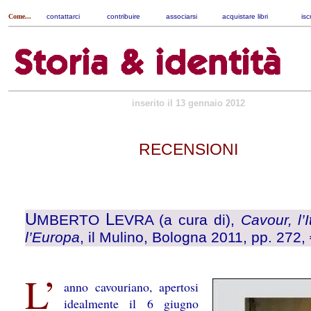
Come...
contattarci
|
contribuire
|
associarsi
|
acquistare libri
|
isc
inserito il 13 gennaio 2012
RECENSIONI
U
L
MBERTO
EVRA (a cura di),
Cavour, l’I
l’Europa
, il Mulino, Bologna 2011, pp. 272, 
L’
anno cavouriano, apertosi
idealmente il 6 giugno