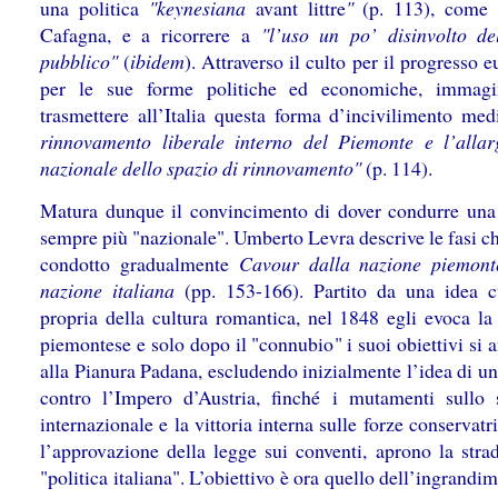
una politica
"keynesiana
avant littre
"
(p. 113), come 
Cafagna, e a ricorrere a
"l’uso un po’ disinvolto de
pubblico"
(
ibidem
). Attraverso il culto per il progresso 
per le sue forme politiche ed economiche, immagi
trasmettere all’Italia questa forma d’incivilimento me
rinnovamento liberale interno del Piemonte e l’alla
nazionale dello spazio di rinnovamento"
(p. 114).
Matura dunque il convincimento di dover condurre una 
sempre più "nazionale". Umberto Levra descrive le fasi c
condotto gradualmente
Cavour dalla nazione piemont
nazione italiana
(pp. 153-166). Partito da una idea cu
propria della cultura romantica, nel 1848 egli evoca la
piemontese e solo dopo il "connubio" i suoi obiettivi si
alla Pianura Padana, escludendo inizialmente l’idea di u
contro l’Impero d’Austria, finché i mutamenti sullo 
internazionale e la vittoria interna sulle forze conservatr
l’approvazione della legge sui conventi, aprono la stra
"politica italiana". L’obiettivo è ora quello dell’ingrandi