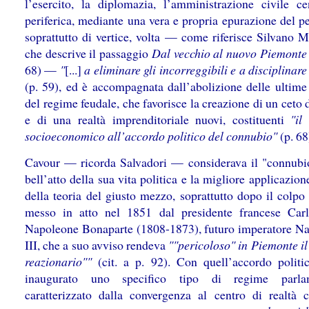
l’esercito, la diplomazia, l’amministrazione civile ce
periferica, mediante una vera e propria epurazione del p
soprattutto di vertice, volta — come riferisce Silvano M
che descrive il passaggio
Dal vecchio al nuovo Piemont
68) —
"
[...]
a eliminare gli incorreggibili e a disciplinare 
(p. 59), ed è accompagnata dall’abolizione delle ultime 
del regime feudale, che favorisce la creazione di un ceto 
e di una realtà imprenditoriale nuovi, costituenti
"il
socioeconomico all’accordo politico del connubio"
(p. 68
Cavour — ricorda Salvadori — considerava il "connubio
bell’atto della sua vita politica e la migliore applicazion
della teoria del giusto mezzo, soprattutto dopo il colpo
messo in atto nel 1851 dal presidente francese Car
Napoleone Bonaparte (1808-1873), futuro imperatore N
III, che a suo avviso rendeva
""pericoloso" in Piemonte il
reazionario""
(cit. a p. 92). Con quell’accordo politi
inaugurato uno specifico tipo di regime parlam
caratterizzato dalla convergenza al centro di realtà