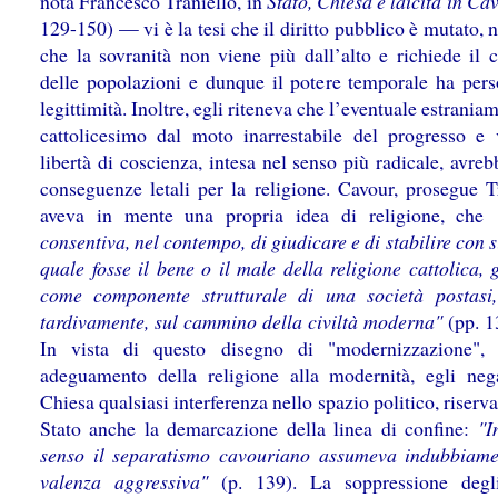
nota Francesco Traniello, in
Stato, Chiesa e laicità in Ca
129-150) — vi è la tesi che il diritto pubblico è mutato, 
che la sovranità non viene più dall’alto e richiede il 
delle popolazioni e dunque il potere temporale ha pers
legittimità. Inoltre, egli riteneva che l’eventuale estrania
cattolicesimo dal moto inarrestabile del progresso e 
libertà di coscienza, intesa nel senso più radicale, avre
conseguenze letali per la religione. Cavour, prosegue Tr
aveva in mente una propria idea di religione, che
consentiva, nel contempo, di giudicare e di stabilire con 
quale fosse il bene o il male della religione cattolica,
come componente strutturale di una società postasi
tardivamente, sul cammino della civiltà moderna"
(pp. 1
In vista di questo disegno di "modernizzazione", 
adeguamento della religione alla modernità, egli neg
Chiesa qualsiasi interferenza nello spazio politico, riserv
Stato anche la demarcazione della linea di confine:
"I
senso il separatismo cavouriano assumeva indubbiam
valenza aggressiva"
(p. 139). La soppressione degli