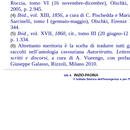
Roccia, tomo VI (16 novembre-dicembre), Olschki, 
2005, p. 2.945.
Ibid.
, vol. XIII,
1856
, a cura di C. Pischedda e Mari
(4)
Sarcinelli, tomo I (gennaio-maggio), Olschki, Firenze 
344.
Ibid.
, vol. XVII,
1860
, cit., tomo III (20 giugno-12
(5)
p. 1.334.
Altrettanto meritoria è la scelta di tradurre tutti gl
(6)
raccolti nell’antologia cavouriana
Autoritratto. Letter
scritti e discorsi
, a cura di A. Viarengo, con prefa
Giuseppe Galasso, Rizzoli, Milano 2010.
INIZIO-PAGINA
VAI A
© Istituto Storico dell'Insorgenza e per l