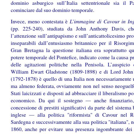
dominio asburgico sull’Italia settentrionale sia il P
cominciare dal suo dominio temporale.
Invece, meno contestata è
L’immagine di Cavour in Ing
(pp. 225-240), studiata da John Anthony Davis, ch
l’attenzione sull’antipapismo e sull’anticattolicesimo pro
inseparabili dall’entusiasmo britannico per il Risorgim
Gran Bretagna la questione italiana era soprattutto qu
potere temporale del Pontefice, indicato come la causa p
delle agitazioni politiche nella Penisola. L’auspicio
William Ewart Gladstone (1809-1898) e di Lord John
(1792-1878) è quello di una Italia non necessariamente u
ma almeno federata, ovviamente non nel senso neoguel
Stati laicizzati e disposti ad abbracciare il liberalismo po
economico. Da qui il sostegno — anche finanziario
concessione di prestiti significativi da parte del sistema
inglese — alla politica "riformista" di Cavour nel 
Sardegna e successivamente alla sua politica "italiana", 
1860, anche per evitare una presenza ingombrante dei 