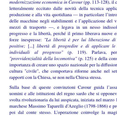
modernizzazione economica in Cavour
(pp. 113-128), il 
letteralmente eccitato dalle novità della tecnica applic
produzione e alla vita quotidiana — in particolare l’int
delle macchine negli stabilimenti e l’applicazione del v
mezzi di trasporto —, e legava in un nesso indissol
progresso e la libertà, perché il primo liberava nuove e
forze inespresse:
"La libertà è per lui liberazione di
positive;
[...]
libertà di progredire e di applicare le
individuali al progresso"
(p. 119). Parlava, per
"provvidenzialità della locomotiva"
(p. 125) e della con
importanza di creare uno spazio nazionale per la diffusio
cultura "civile", che comportava riforme anche nel set
rapporti con la Chiesa, se non nella Chiesa stessa.
Sulla base di queste convinzioni Cavour guida l’assa
uomini e alle istituzioni del regno sardo che si opponev
svolta rivoluzionaria da lui auspicata, iniziata nel marzo
marchese Massimo Taparelli d’Azeglio (1798-1866) e pr
poi dal conte stesso. L’operazione coinvolge la magis