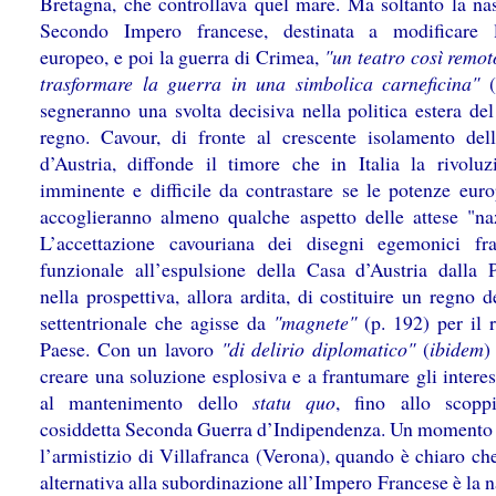
Bretagna, che controllava quel mare. Ma soltanto la nas
Secondo Impero francese, destinata a modificare l
europeo, e poi la guerra di Crimea,
"un teatro così remot
trasformare la guerra in una simbolica carneficina"
(
segneranno una svolta decisiva nella politica estera del
regno. Cavour, di fronte al crescente isolamento del
d’Austria, diffonde il timore che in Italia la rivoluz
imminente e difficile da contrastare se le potenze eur
accoglieranno almeno qualche aspetto delle attese "naz
L’accettazione cavouriana dei disegni egemonici fr
funzionale all’espulsione della Casa d’Austria dalla P
nella prospettiva, allora ardita, di costituire un regno de
settentrionale che agisse da
"magnete"
(p. 192) per il r
Paese. Con un lavoro
"di delirio diplomatico"
(
ibidem
)
creare una soluzione esplosiva e a frantumare gli interes
al mantenimento dello
statu quo
, fino allo scopp
cosiddetta Seconda Guerra d’Indipendenza. Un momento 
l’armistizio di Villafranca (Verona), quando è chiaro ch
alternativa alla subordinazione all’Impero Francese è la n