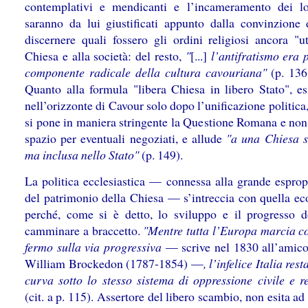
contemplativi e mendicanti e l’incameramento dei l
saranno da lui giustificati appunto dalla convinzione 
discernere quali fossero gli ordini religiosi ancora "ut
Chiesa e alla società: del resto,
"
[...]
l’antifratismo era 
componente radicale della cultura cavouriana"
(p. 136,
Quanto alla formula "libera Chiesa in libero Stato", es
nell’orizzonte di Cavour solo dopo l’unificazione politic
si pone in maniera stringente la Questione Romana e non 
spazio per eventuali negoziati, e allude
"a una Chiesa sì
ma inclusa nello Stato"
(p. 149).
La politica ecclesiastica — connessa alla grande esprop
del patrimonio della Chiesa — s’intreccia con quella e
perché, come si è detto, lo sviluppo e il progresso 
camminare a braccetto.
"Mentre tutta l’Europa marcia c
fermo sulla via progressiva
— scrive nel 1830 all’amico
William Brockedon (1787-1854) —
, l’infelice Italia res
curva sotto lo stesso sistema di oppressione civile e re
(cit. a p. 115). Assertore del libero scambio, non esita ad