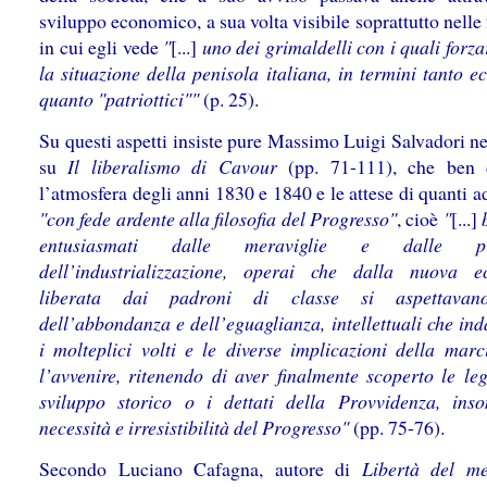
sviluppo economico, a sua volta visibile soprattutto nelle 
in cui egli vede
"
[...]
uno dei grimaldelli con i quali forz
la situazione della penisola italiana, in termini tanto 
quanto "patriottici""
(p. 25).
Su questi aspetti insiste pure Massimo Luigi Salvadori n
su
Il liberalismo di Cavour
(pp. 71-111), che ben 
l’atmosfera degli anni 1830 e 1840 e le attese di quanti 
"con fede ardente alla filosofia del Progresso"
, cioè
"
[...]
entusiasmati dalle meraviglie e dalle pr
dell’industrializzazione, operai che dalla nuova 
liberata dai padroni di classe si aspettavan
dell’abbondanza e dell’eguaglianza, intellettuali che in
i molteplici volti e le diverse implicazioni della marc
l’avvenire, ritenendo di aver finalmente scoperto le leg
sviluppo storico o i dettati della Provvidenza, in
necessità e irresistibilità del Progresso"
(pp. 75-76).
Secondo Luciano Cafagna, autore di
Libertà del m