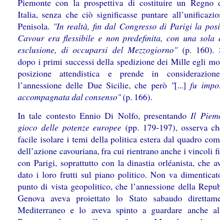
Piemonte con la prospettiva di costituire un Regno d
Italia, senza che ciò significasse puntare all’unificazi
Penisola.
"In realtà, fin dal Congresso di Parigi la pos
Cavour era flessibile e non predefinita, con una sola e
esclusione, di occuparsi del Mezzogiorno"
(p. 160). 
dopo i primi successi della spedizione dei Mille egli mo
posizione attendistica e prende in considerazion
l’annessione delle Due Sicilie, che però
"
[...]
fu impo
accompagnata dal consenso"
(p. 166).
In tale contesto Ennio Di Nolfo, presentando
Il Piem
gioco delle potenze europee
(pp. 179-197), osserva c
facile isolare i temi della politica estera dal quadro co
dell’azione cavouriana, fra cui rientrano anche i vincoli f
con Parigi, soprattutto con la dinastia orléanista, che 
dato i loro frutti sul piano politico. Non va dimenticat
punto di vista geopolitico, che l’annessione della Repub
Genova aveva proiettato lo Stato sabaudo direttam
Mediterraneo e lo aveva spinto a guardare anche a