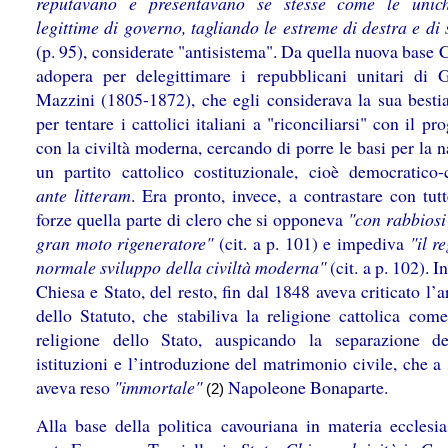
reputavano e presentavano se stesse come le unich
legittime di governo, tagliando le estreme di destra e di 
(p. 95), considerate "antisistema". Da quella nuova base 
adopera per delegittimare i repubblicani unitari di 
Mazzini (1805-1872), che egli considerava la sua bestia
per tentare i cattolici italiani a "riconciliarsi" con il pr
con la civiltà moderna, cercando di porre le basi per la n
un partito cattolico costituzionale, cioè democratico-c
ante litteram
. Era pronto, invece, a contrastare con tut
forze quella parte di clero che si opponeva
"con rabbiosi
gran moto rigeneratore"
(cit. a p. 101) e impediva
"il r
normale sviluppo della civiltà moderna"
(cit. a p. 102). I
Chiesa e Stato, del resto, fin dal 1848 aveva criticato l’a
dello Statuto, che stabiliva la religione cattolica come
religione dello Stato, auspicando la separazione d
istituzioni e l’introduzione del matrimonio civile, che a
aveva reso
"immortale"
Napoleone Bonaparte.
(2)
Alla base della politica cavouriana in materia ecclesi