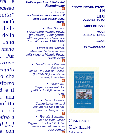
vera e
Bella e perduta. L'Italia del
Risorgimento
ocesso
"NOTE INFORMATIVE"
ISIN
Lee Harris,
cita”
La civiltà e i suoi nemici. Il
LIBRI
prossimo passo della
a metà
DELL'ISTITUTO
storia
LIBRI DIFFUSI
 delle
Pino Pecchia,
Il Colonnello Michele Pezza
VOCI
 della
(frà Diavolo). Protagonista
DELLA STORIA
dell’Insorgenza in Ciociaria e
a
«una
LINKS
Terra di Lavoro. 1798-1806
e
IN MEMORIAM
 meno
Cimeli di frà Diavolo.
Memorie del bicentenario
. Pur
della morte di Michele Pezza
(1806-2006)
azione
Vito Cicale e Giacomo
ompito
Verrengia,
Mattia De Paoli da Cellole
(1770-1831). La vita, le
no che
opere, il pensiero
sforzo
Harry Wu,
Strage di innocenti. La
8 e il
politica del figlio unico in
Cina
di una
Nicola Guerra,
nfitta
Controrisorgimento. Il
movimento filo estense
ne di
apuano e lunigianese
inò e
Raphaël Stainville,
G
Grande Male. Medz
IANCARLO
i [...]
Yeghern: Turchia 1909. Un
C
testimone del massacro
ERRELLI e
e con
degli Armeni
M