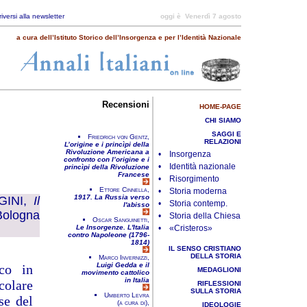
riversi alla newsletter
oggi è
Venerdì 7 agosto
a cura dell’Istituto Storico dell’Insorgenza e per l’Identità Nazionale
Recensioni
HOME-PAGE
CHI SIAMO
SAGGI E
Friedrich von Gentz,
RELAZIONI
L’origine e i princìpi della
Rivoluzione Americana a
• Insorgenza
confronto con l’origine e i
• Identità nazionale
princìpi della Rivoluzione
Francese
• Risorgimento
Ettore Cinnella,
• Storia moderna
1917. La Russia verso
GINI
,
Il
• Storia contemp.
l'abisso
 Bologna
• Storia della Chiesa
Oscar Sanguinetti,
Le Insorgenze. L'Italia
• «Cristeros»
contro Napoleone (1796-
1814)
IL SENSO CRISTIANO
DELLA STORIA
Marco Invernizzi,
Luigi Gedda e il
ico in
MEDAGLIONI
movimento cattolico
in Italia
colare
RIFLESSIONI
SULLA STORIA
Umberto Levra
se del
(a cura di),
IDEOLOGIE