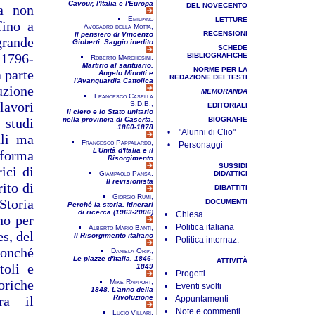
Cavour, l'Italia e l'Europa
DEL NOVECENTO
za non
Emiliano
LETTURE
fino a
Avogadro della Motta,
RECENSIONI
Il pensiero di Vincenzo
grande
Gioberti. Saggio inedito
SCHEDE
(1796-
BIBLIOGRAFICHE
Roberto Marchesini,
Martirio al santuario.
NORME PER LA
 parte
Angelo Minotti e
REDAZIONE DEI TESTI
l'Avanguardia Cattolica
zione
MEMORANDA
Francesco Casella
avori
S.D.B.,
EDITORIALI
Il clero e lo Stato unitario
 studi
nella provincia di Caserta.
BIOGRAFIE
1860-1878
• "Alunni di Clio"
ali ma
Francesco Pappalardo,
• Personaggi
L'Unità d'Italia e il
 forma
Risorgimento
SUSSIDI
rici di
Giampaolo Pansa,
DIDATTICI
Il revisionista
ito di
DIBATTITI
Giorgio Rumi,
Storia
DOCUMENTI
Perché la storia. Itinerari
di ricerca (1963-2006)
• Chiesa
no per
• Politica italiana
Alberto Mario Banti,
es, del
Il Risorgimento italiano
• Politica internaz.
nonché
Daniela Orta,
Le piazze d'Italia. 1846-
ATTIVITÀ
toli e
1849
• Progetti
oriche
Mike Rapport,
• Eventi svolti
1848. L'anno della
ra il
Rivoluzione
• Appuntamenti
• Note e commenti
Lucio Villari,