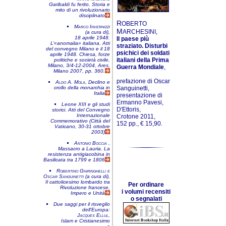
Garibaldi fu ferito. Storia e
mito di un rivoluzionario
disciplinato
R
OBERTO
Marco Invernizzi
M
ARCHESINI,
(a cura di),
18 aprile 1948.
Il paese più
L’«anomalia» italiana. Atti
straziato. Disturbi
del convegno
Milano e il 18
psichici dei soldati
aprile 1948. Chiesa, forze
italiani della Prima
politiche e società civile
,
Milano, 3/4-12-2004
, Ares,
Guerra Mondiale
,
Milano 2007, pp. 360.
prefazione di Oscar
Aldo A. Mola
,
Declino e
crollo della monarchia in
Sanguinetti,
Italia
presentazione di
Ermanno Pavesi,
Leone XIII e gli studi
D'Ettoris,
storici. Atti del Convegno
Internazionale
Crotone 2011,
Commemorativo (Città del
152 pp., € 15,90.
Vaticano, 30-31 ottobre
2003)
Antonio Boccia
,
Massacro a Lauria. La
resistenza antigiacobina in
Basilicata tra 1799 e 1806
Robertino Ghiringhelli e
Oscar Sanguinetti
(a cura di),
Il cattolicesimo lombardo tra
Per ordinare
Rivoluzione francese,
i volumi recensiti
Impero e Unità
o segnalati
Due saggi per il risveglio
dell'Europa:
Jacques Ellul
,
Islam e Cristianesimo