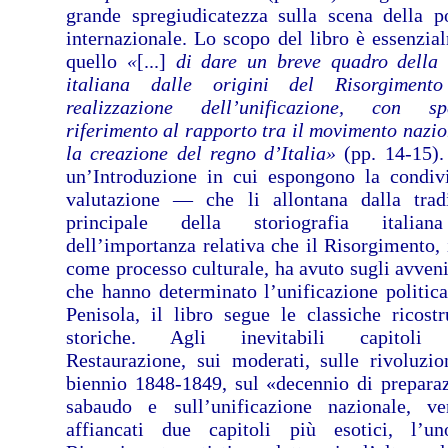
grande spregiudicatezza sulla scena della po
internazionale. Lo scopo del libro è essenzia
quello
«
[...]
di dare un breve quadro della 
italiana dalle origini del Risorgimento
realizzazione dell’unificazione, con sp
riferimento al rapporto tra il movimento nazio
la creazione del regno d’Italia»
(pp. 14-15)
un’Introduzione in cui espongono la condivi
valutazione — che li allontana dalla trad
principale della storiografia itali
dell’importanza relativa che il Risorgimento, 
come processo culturale, ha avuto sugli avven
che hanno determinato l’unificazione politica
Penisola, il libro segue le classiche ricostr
storiche. Agli inevitabili capitoli 
Restaurazione, sui moderati, sulle rivoluzio
biennio 1848-1849, sul «decennio di prepara
sabaudo e sull’unificazione nazionale, v
affiancati due capitoli più esotici, l’u