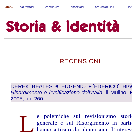
Come...
contattarci
|
contribuire
|
associarsi
|
acquistare libri
|
isc
RECENSIONI
DEREK BEALES
e
EUGENIO F.[EDERICO] BIA
Risorgimento e l’unificazione dell’Italia
, il Mulino,
2005, pp. 260.
L
e polemiche sul revisionismo stor
generale e sul Risorgimento in parti
hanno attirato da alcuni anni l’interes