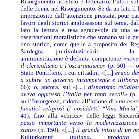
Risorgimento artistico e letterario, l’altro su
delle donne nel Risorgimento. Se da un lato il 
impreziosito dall’attenzione prestata, pour cau
lavori degli storici anglosassoni sul tema, dal
lato la lettura è resa sgradevole da una se
osservazioni moralistiche che stonano sulla pe
uno storico, come quelle a proposito del Re
Sardegna prerivoluzionario — la
amministrazione è definita competente
«nono
il clericalismo e l’oscurantismo»
(p. 50) — o
Stato Pontificio, i cui cittadini
«
[...]
erano des
a subire un governo incompetente e illibera
66); o, ancora, sul
«
[...]
dispotismo religios
aveva oppresso l’Italia per tanti secoli»
(p.
sull’Insorgenza, ridotta all’azione di
«un eserc
fanatici religiosi (i cosiddetti “Viva Maria”
41), fino alla «chicca» delle leggi Siccar
passo importante verso la modernizzazione
stato»
(p. 150),
«
[...]
il grande inizio di un m
Kulturkampf
italiano, prodotto