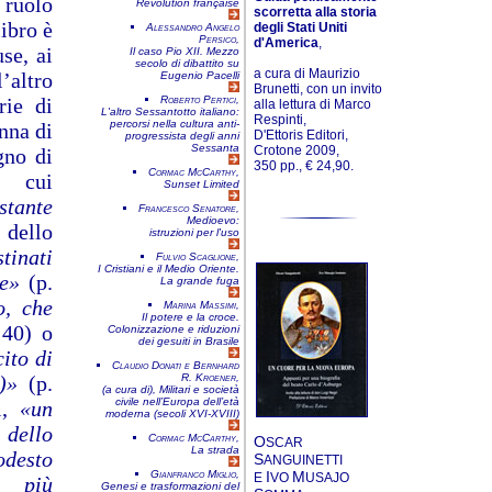
l ruolo
Révolution française
scorretta alla storia
libro è
degli Stati Uniti
Alessandro Angelo
Persico,
d'America
,
se, ai
Il caso Pio XII. Mezzo
secolo di dibattito su
a cura di Maurizio
l’altro
Eugenio Pacelli
Brunetti, con un invito
rie di
Roberto Pertici,
alla lettura di Marco
L'altro Sessantotto italiano:
Respinti,
percorsi nella cultura anti-
nna di
D'Ettoris Editori,
progressista degli anni
Sessanta
Crotone 2009,
gno di
350 pp., € 24,90.
Cormac McCarthy,
 cui
Sunset Limited
stante
Francesco Senatore,
Medioevo:
 dello
istruzioni per l'uso
tinati
Fulvio Scaglione,
I Cristiani e il Medio Oriente.
le»
(p.
La grande fuga
o, che
Marina Massimi,
Il potere e la croce.
 40) o
Colonizzazione e riduzioni
dei gesuiti in Brasile
ito di
Claudio Donati e Bernhard
)»
(p.
R. Kroener,
(a cura di),
Militari e società
civile nell’Europa dell’età
di,
«un
moderna (secoli XVI-XVIII)
 dello
Cormac McCarthy,
O
SCAR
La strada
odesto
S
ANGUINETTI
Gianfranco Miglio,
I
M
E
VO
USAJO
 più
Genesi e trasformazioni del