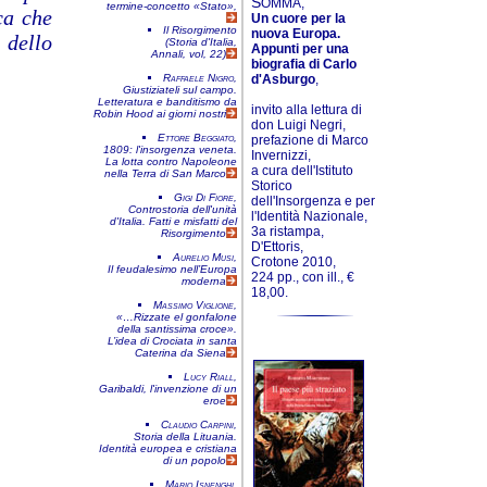
S
OMMA,
termine-concetto «Stato»,
ca che
Un cuore per la
Il Risorgimento
nuova Europa.
 dello
(Storia d'Italia,
Appunti per una
Annali, vol, 22)
biografia di Carlo
Raffaele Nigro,
d'Asburgo
,
Giustiziateli sul campo.
Letteratura e banditismo da
invito alla lettura di
Robin Hood ai giorni nostri
don Luigi Negri,
Ettore Beggiato,
prefazione di Marco
1809: l'in­sor­genza veneta.
Invernizzi,
La lotta contro Napoleone
a cura dell'Istituto
nella Terra di San Marco
Storico
Gigi Di Fiore,
dell'Insorgenza e per
Controstoria dell'unità
l'Identità Nazionale,
d'Italia. Fatti e misfatti del
3a ristampa,
Risorgimento
D'Ettoris,
Aurelio Musi,
Crotone 2010,
Il feudalesimo nell’Europa
224 pp., con ill., €
moderna
18,00.
Massimo Viglione,
«…Rizzate el gonfalone
della santissima croce».
L’idea di Crociata in santa
Caterina da Siena
Lucy Riall,
Garibaldi, l'invenzione di un
eroe
Claudio Carpini,
Storia della Lituania.
Identità europea e cristiana
di un popolo
Mario Isnenghi,