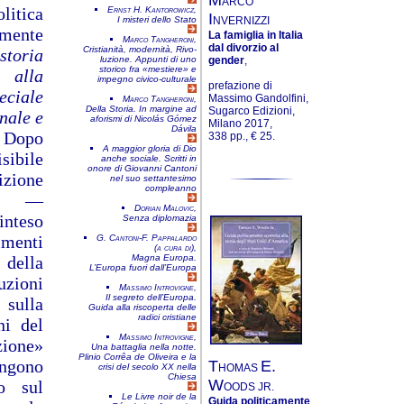
ARCO
litica
Ernst H. Kantorowicz,
I
NVERNIZZI
I misteri dello Stato
lmente
La famiglia in Italia
Marco Tangheroni,
dal divorzio al
Cri­stia­nità, moder­nità, Rivo­
storia
gender
,
lu­zione. Appun­ti di uno
storico fra «mestiere» e
 alla
impegno civico-culturale
prefazione di
eciale
Massimo Gandolfini,
Marco Tangheroni,
Della Storia. In margine ad
Sugarco Edizioni,
nale e
aforismi di Nicolás Gómez
Milano 2017,
Dávila
. Dopo
338 pp., € 25.
A maggior gloria di Dio
sibile
anche sociale. Scritti in
onore di Giovanni Cantoni
izione
nel suo settantesimo
compleanno
ana —
Dorian Malovic,
inteso
Senza diplomazia
imenti
G. Cantoni-F. Pappalardo
(a cura di),
 della
Magna Europa.
L’Europa fuori dall’Europa
uzioni
Massimo Introvigne,
Il segreto dell’Europa.
sulla
Guida alla riscoperta delle
radici cristiane
ni del
Massimo Introvigne,
zione»
Una battaglia nella notte.
Plinio Corrêa de Oliveira e la
engono
T
E.
HOMAS
crisi del secolo XX nella
Chiesa
W
no sul
OODS JR.
Le Livre noir de la
Guida politicamente