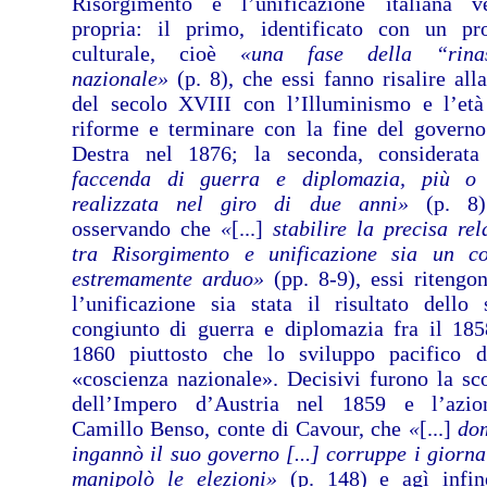
Risorgimento e l’unificazione italiana 
propria: il primo, identificato con un pr
culturale, cioè
«una fase della “rinas
nazionale»
(p. 8), che essi fanno risalire all
del secolo XVIII con l’Illuminismo e l’età
riforme e terminare con la fine del governo
Destra nel 1876; la seconda, considerat
faccenda di guerra e diplomazia, più o
realizzata nel giro di due anni»
(p. 8)
osservando che
«
[...]
stabilire la precisa rel
tra Risorgimento e unificazione sia un c
estremamente arduo»
(pp. 8-9), essi ritengo
l’unificazione sia stata il risultato dello 
congiunto di guerra e diplomazia fra il 185
1860 piuttosto che lo sviluppo pacifico 
«coscienza nazionale». Decisivi furono la sco
dell’Impero d’Austria nel 1859 e l’azio
Camillo Benso, conte di Cavour, che
«
[...]
dom
ingannò il suo governo [...] corruppe i giornal
manipolò le elezioni»
(p. 148) e agì infin