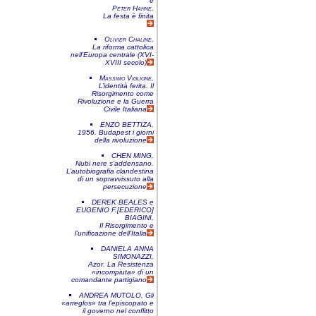
e
Peter Hahne
,
La festa è finita
Olivier Chaline
,
La riforma cattolica
nell’Europa centrale (XVI-
XVIII secolo)
Massimo Viglione
,
L’identità ferita. Il
Risorgimento come
Rivoluzione e la Guerra
Civile Italiana
ENZO BETTIZA
,
1956. Budapest i giorni
della rivoluzione
CHEN MING
,
Nubi nere s’addensano.
L’autobiografia clandestina
di un sopravvissuto alla
persecuzione
DEREK BEALES
e
EUGENIO F.[EDERICO]
BIAGINI
,
Il Risorgimento e
l’unificazione dell’Italia
DANIELA ANNA
SIMONAZZI
,
Azor. La Resistenza
«incompiuta» di un
comandante partigiano
ANDREA MUTOLO
,
Gli
«arreglos» tra l’episcopato e
il governo nel conflitto