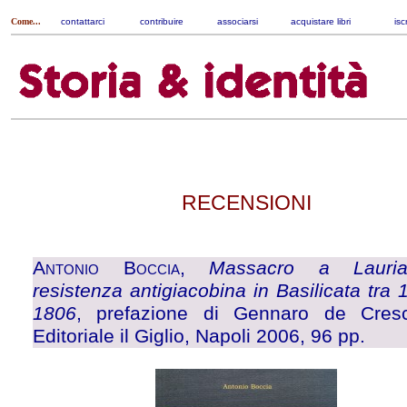
Come...
contattarci
|
contribuire
|
associarsi
|
acquistare libri
|
isc
RECENSIONI
Antonio Boccia
,
Massacro a Lauri
resistenza antigiacobina in Basilicata tra
1806
, prefazione di Gennaro de Cres
Editoriale il Giglio, Napoli 2006, 96 pp.