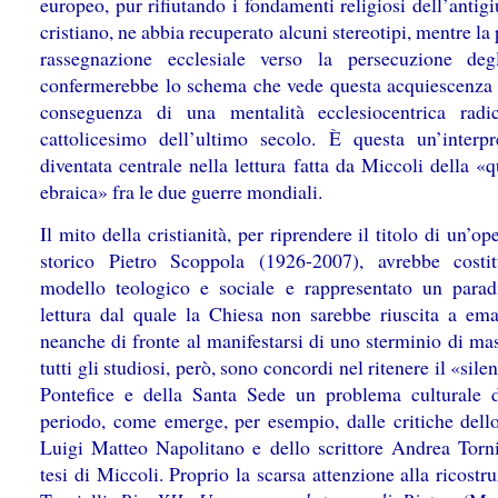
europeo, pur rifiutando i fondamenti religiosi dell’anti
cristiano, ne abbia recuperato alcuni stereotipi, mentre la
rassegnazione ecclesiale verso la persecuzione deg
confermerebbe lo schema che vede questa acquiescenza
conseguenza di una mentalità ecclesiocentrica radi
cattolicesimo dell’ultimo secolo. È questa un’interpr
diventata centrale nella lettura fatta da Miccoli della «
ebraica» fra le due guerre mondiali.
Il mito della cristianità, per riprendere il titolo di un’op
storico Pietro Scoppola (1926-2007), avrebbe costi
modello teologico e sociale e rappresentato un para
lettura dal quale la Chiesa non sarebbe riuscita a ema
neanche di fronte al manifestarsi di uno sterminio di ma
tutti gli studiosi, però, sono concordi nel ritenere il «sile
Pontefice e della Santa Sede un problema culturale 
periodo, come emerge, per esempio, dalle critiche dello
Luigi Matteo Napolitano e dello scrittore Andrea Tornie
tesi di Miccoli. Proprio la scarsa attenzione alla ricostr