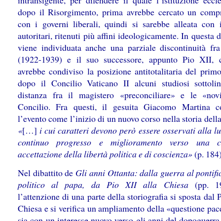
intransigente, per difendere il quale l’istituzione eccle
dopo il Risorgimento, prima avrebbe cercato un com
con i governi liberali, quindi si sarebbe alleata con 
autoritari, ritenuti più affini ideologicamente. In questa 
viene individuata anche una parziale discontinuità fr
(1922-1939) e il suo successore, appunto Pio XII,
avrebbe condiviso la posizione antitotalitaria del primo
dopo il Concilio Vaticano II alcuni studiosi sottoli
distanza fra il magistero «preconciliare» e le «nov
Concilio. Fra questi, il gesuita Giacomo Martina c
l’evento come l’inizio di un nuovo corso nella storia dell
«
[…]
i cui caratteri devono però essere osservati alla l
continuo progresso e miglioramento verso una c
accettazione della libertà politica e di coscienza»
(p. 184)
Nel dibattito de
Gli anni Ottanta: dalla guerra al pontifi
politico al papa, da Pio XII alla Chiesa
(pp. 19
l’attenzione di una parte della storiografia si sposta dal 
Chiesa e si verifica un ampliamento della «questione pac
sia con un interesse nuovo verso gli anni del dopoguerra