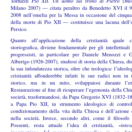
Tornielli
Pio XII. Un uomo sul trono di Pietro
(Mo
Milano 2007) — citata peraltro da Benedetto XVI il 9
2008 nell’omelia per la Messa in occasione del cinqua
della morte di Pio XII — costituisce una lacuna dell’
Persico.
Quanto all’applicazione della cristianità quale c
storiografica, diviene fondamentale per gli intellettuali 
progressisti, in particolare per Daniele Menozzi e 
Alberigo (1926-2007), studiosi di storia della Chiesa, d
la sua infondatezza storica, oltre che teologica: l’ideolo
cristianità affonderebbe infatti le sue radici non in 
storico, ma in un mito, sviluppatosi durante l’et
Restaurazione al fine di ricuperare l’egemonia della Chi
società, trasformandosi, da Papa Gregorio XVI (1832-18
a Papa Pio XII, in strumento ideologico di contro
condizionamento della vita della Chiesa e dell’azione d
nella società. Invece, secondo altri, come il filosofo 
Possenti, resta attuale l’idea di cristianità,
«inte