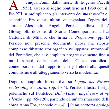
A
cinquant’anni dalla morte di Eugenio Pacell
1958), asceso al soglio pontificio nel 1939 con i
Pio XII, si moltiplicano gli interventi dei
mass media
e 
scientifici. Fra questi ultimi va segnalata l’opera del
storico Alessandro Angelo Persico, allievo di A
Giovagnoli, docente di Storia Contemporanea all’Un
Cattolica di Milano, che firma la
Prefazione
(pp. IX
Persico non presenta documenti nuovi ma ricostru
complesso dibattito storiografico sviluppatosi intorno al
del Pontefice, che si è ampliato progressivamente fino a
molti aspetti della storia della Chiesa cattolica 
contemporanea, dal rapporto con gli ebrei alla quest
comunismo e all’atteggiamento verso la modernità.
Dopo un capitolo introduttivo su
I papi del Novece
ecclesiologia e storia
(pp. 1-64), Persico illustra l’orig
polemiche sul Pontefice,
Dal «Pastor angelicus» al «
silenzio»
(pp. 65-126), partendo da un’affermazione della
ebrea Anna Foa, secondo cui
«
[...]
in un contesto apolog