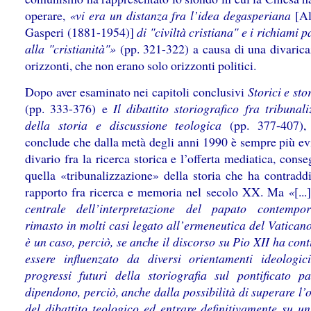
operare,
«vi era un distanza fra l’idea degasperiana
[A
Gasperi (1881-1954)]
di "civiltà cristiana" e i richiami p
alla "cristianità"»
(pp. 321-322) a causa di una divarica
orizzonti, che non erano solo orizzonti politici.
Dopo aver esaminato nei capitoli conclusivi
Storici e sto
(pp. 333-376) e
Il dibattito storiografico fra tribunal
della storia e discussione teologica
(pp. 377-407),
conclude che dalla metà degli anni 1990 è sempre più evi
divario fra la ricerca storica e l’offerta mediatica, cons
quella «tribunalizzazione» della storia che ha contraddi
rapporto fra ricerca e memoria nel secolo XX. Ma
«
[...]
centrale dell’interpretazione del papato contempo
rimasto in molti casi legato all’ermeneutica del Vatican
è un caso, perciò, se anche il discorso su Pio XII ha con
essere influenzato da diversi orientamenti ideologi
progressi futuri della storiografia sul pontificato pa
dipendono, perciò, anche dalla possibilità di superare l’
del dibattito teologico ed entrare definitivamente su un