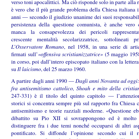
verso toni apocalittici. Ma ciò risponde solo in parte alla r
è vero che il più grande problema della Chiesa italiana 
anni — secondo il giudizio unanime dei suoi responsabil
persistenza della questione comunista, è anche vero
manca la consapevolezza dei pericoli rappresentat
crescente mentalità secolarizzatrice, sottolineati 
L’Osservatore Romano
, nel 1958, in una serie di arti
firmati sull’
«offensiva scristianizzatrice»
(5 maggio 1958
in corso, poi dall’intero episcopato italiano con la lettera
su
Il laicismo
, del 25 marzo 1960.
A partire dagli anni 1990 —
Dagli anni Novanta ad oggi:
fra antisemitismo cattolico, Shoah e mito della cristia
247-331) è il titolo del quinto capitolo — l’attenzio
storici si concentra sempre più sul rapporto fra Chiesa c
antisemitismo e teorie razziali moderne. «Questione eb
dibattito su Pio XII si sovrappongono ed è molto d
distinguere fra i due temi nonché occuparsi di altri asp
pontificato. Si diffonde l’opinione secondo cui il 