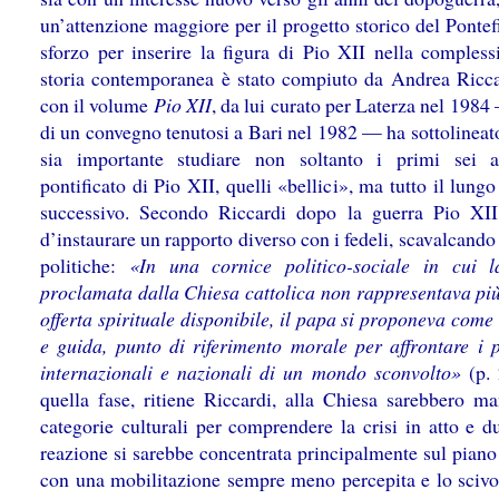
un’attenzione maggiore per il progetto storico del Ponte
sforzo per inserire la figura di Pio XII nella complessi
storia contemporanea è stato compiuto da Andrea Ricca
con il volume
Pio XII
, da lui curato per Laterza nel 1984
di un convegno tenutosi a Bari nel 1982 — ha sottolineat
sia importante studiare non soltanto i primi sei 
pontificato di Pio XII, quelli «bellici», ma tutto il lung
successivo. Secondo Riccardi dopo la guerra Pio XII
d’instaurare un rapporto diverso con i fedeli, scavalcando 
politiche:
«In una cornice politico-sociale in cui l
proclamata dalla Chiesa cattolica non rappresentava più
offerta spirituale disponibile, il papa si proponeva com
e guida, punto di riferimento morale per affrontare i 
internazionali e nazionali di un mondo sconvolto»
(p. 
quella fase, ritiene Riccardi, alla Chiesa sarebbero ma
categorie culturali per comprendere la crisi in atto e d
reazione si sarebbe concentrata principalmente sul piano
con una mobilitazione sempre meno percepita e lo sciv