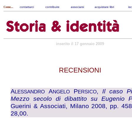
Come...
contattarci
|
contribuire
|
associarsi
|
acquistare libri
|
isc
inserito il 17 gennaio 2009
RECENSIONI
A
A
P
,
Il caso Pi
LESSANDRO
NGELO
ERSICO
Mezzo secolo di dibattito su Eugenio Pa
Guerini & Associati, Milano 2008, pp. 458
28,00.