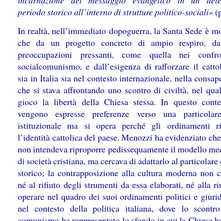
incarnazione del messaggio evangelico in un dete
periodo storico all’interno di strutture politico-sociali»
(p
In realtà, nell’immediato dopoguerra, la Santa Sede è mo
che da un progetto concreto di ampio respiro, da
preoccupazioni pressanti, come quella nei confro
socialcomunismo, e dall’esigenza di rafforzare il catto
sia in Italia sia nel contesto internazionale, nella consa
che si stava affrontando uno scontro di civiltà, nel qua
gioco la libertà della Chiesa stessa. In questo cont
vengono espresse preferenze verso una particolar
istituzionale ma si opera perché gli ordinamenti ri
l’identità cattolica del paese. Menozzi ha evidenziato ch
non intendeva riproporre pedissequamente il modello me
di società cristiana, ma cercava di adattarlo al particolare
storico; la contrapposizione alla cultura moderna non 
né al rifiuto degli strumenti da essa elaborati, né alla r
operare nel quadro dei suoi ordinamenti politici e giuri
nel contesto della politica italiana, dove lo scontr
comunismo ha rappresentato lo sfondo in cui la Chiesa h