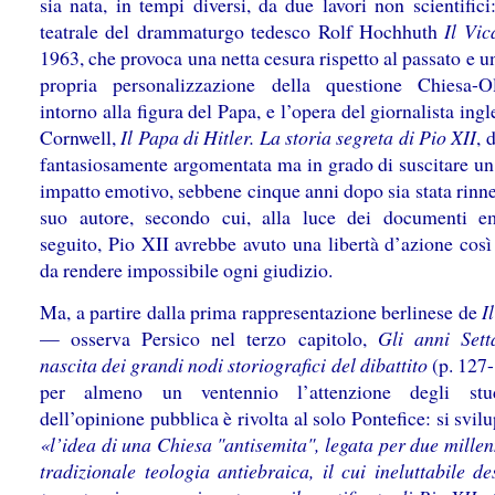
sia nata, in tempi diversi, da due lavori non scientifici
teatrale del drammaturgo tedesco Rolf Hochhuth
Il Vic
1963, che provoca una netta cesura rispetto al passato e u
propria personalizzazione della questione Chiesa-O
intorno alla figura del Papa, e l’opera del giornalista ing
Cornwell,
Il Papa di Hitler.
La storia segreta di Pio XII
, 
fantasiosamente argomentata ma in grado di suscitare u
impatto emotivo, sebbene cinque anni dopo sia stata rinn
suo autore, secondo cui, alla luce dei documenti e
seguito, Pio XII avrebbe avuto una libertà d’azione così
da rendere impossibile ogni giudizio.
Ma, a partire dalla prima rappresentazione berlinese de
I
— osserva Persico nel terzo capitolo,
Gli anni Sett
nascita dei grandi nodi storiografici del dibattito
(p. 127
per almeno un ventennio l’attenzione degli stu
dell’opinione pubblica è rivolta al solo Pontefice: si svil
«l’idea di una Chiesa "antisemita", legata per due mille
tradizionale teologia antiebraica, il cui ineluttabile d