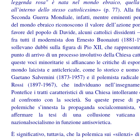
leggenda rosa" è nata nel mondo ebraico, quella
all’interno dello stesso cattolicesimo»
(p. 77). Alla fi
Seconda Guerra Mondiale, infatti, mentre eminenti per
del mondo ebraico riconoscono il valore dell’azione pont
favore del popolo di Davide, alcuni cattolici dissidenti
fra tutti il modernista don Ernesto Buonaiuti (1881
sollevano dubbi sulla figura di Pio XII, che rappresente
punto di arrivo di un processo involutivo della Chiesa cat
queste voci minoritarie si affiancano le critiche di espo
mondo laicista e anticlericale, come lo storico e uomo 
Gaetano Salvemini (1873-1957) e il polemista radicale
Rossi (1897-1967), che individuano nell’insegname
Pontefice i tratti caratteristici di una Chiesa intollerante
al confronto con la società. Su queste prese di p
polemiche s’innesta la propaganda socialcomunista, 
affermare la tesi di una collusione vaticana
nazionalsocialismo in funzione antisovietica.
È significativo, tuttavia, che la polemica sui «silenzi» d