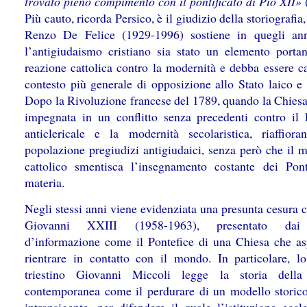
trovato pieno compimento con il pontificato di Pio XII»
Più cauto, ricorda Persico, è il giudizio della storiografia
Renzo De Felice (1929-1996) sostiene in quegli an
l’antigiudaismo cristiano sia stato un elemento portan
reazione cattolica contro la modernità e debba essere ca
contesto più generale di opposizione allo Stato laico e 
Dopo la Rivoluzione francese del 1789, quando la Chiesa 
impegnata in un conflitto senza precedenti contro il 
anticlericale e la modernità secolaristica, riaffiora
popolazione pregiudizi antigiudaici, senza però che il m
cattolico smentisca l’insegnamento costante dei Pont
materia.
Negli stessi anni viene evidenziata una presunta cesura 
Giovanni XXIII (1958-1963), presentato dai
d’informazione come il Pontefice di una Chiesa che as
rientrare in contatto con il mondo. In particolare, lo
triestino Giovanni Miccoli legge la storia della
contemporanea come il perdurare di un modello storico