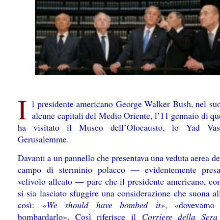
I
l presidente americano George Walker Bush, nel s
alcune capitali del Medio Oriente, l’11 gennaio di q
ha visitato il Museo dell’Olocausto, lo Yad Va
Gerusalemme.
Davanti a un pannello che presentava una veduta aerea de
campo di sterminio polacco — evidentemente pres
velivolo alleato — pare che il presidente americano, c
si sia lasciato sfuggire una considerazione che suona al
così:
«We should have bombed it»
, «dovevamo 
bombardarlo». Così riferisce il
Corriere della Sera