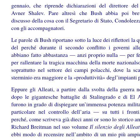
gennaio, che riprende dichiarazioni del direttore de
Avner Shalev. Pare altresì che Bush abbia poi bre
discusso della cosa con il Segretario di Stato, Condoleez
con gli accompagnatori.
Le parole di Bush riportano sotto la luce dei riflettori la 
del perché durante il secondo conflitto i governi all
abbiano fatto abbastanza — anzi proprio nulla — per f
per rallentare la tragica macchina della morte nazionalso
soprattutto nel settore dei campi polacchi, dove la sca
sterminio era maggiore e la «produttività» degl’impianti p
Eppure gli Alleati, a partire dalla svolta della guerra 
dopo le gigantesche battaglie di Stalingrado e di El 
furono in grado di dispiegare un’immensa potenza milit
particolare nel controllo dell’aria — su tutti i fronti
perché, come scriveva già dieci anni or sono lo storico 
Richard Breitman nel suo volume
Il silenzio degli Allea
ebbi modo di recensire nell’ambito di un mio più ampi