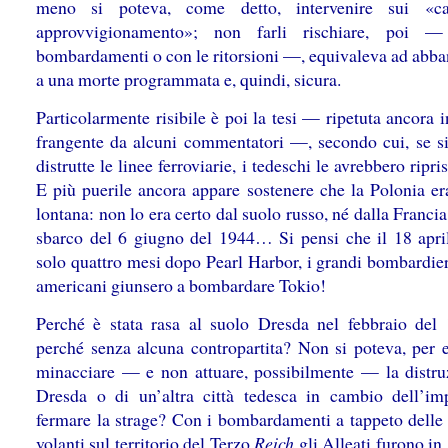
meno si poteva, come detto, intervenire sui «ca
approvvigionamento»; non farli rischiare, poi 
bombardamenti o con le ritorsioni —, equivaleva ad abba
a una morte programmata e, quindi, sicura.
Particolarmente risibile è poi la tesi — ripetuta ancora 
frangente da alcuni commentatori —, secondo cui, se si
distrutte le linee ferroviarie, i tedeschi le avrebbero ripr
E più puerile ancora appare sostenere che la Polonia er
lontana: non lo era certo dal suolo russo, né dalla Franci
sbarco del 6 giugno del 1944… Si pensi che il 18 apri
solo quattro mesi dopo Pearl Harbor, i grandi bombardier
americani giunsero a bombardare Tokio!
Perché è stata rasa al suolo Dresda nel febbraio del
perché senza alcuna contropartita? Non si poteva, per 
minacciare — e non attuare, possibilmente — la distru
Dresda o di un’altra città tedesca in cambio dell’i
fermare la strage? Con i bombardamenti a tappeto delle 
volanti sul territorio del Terzo
Reich
gli Alleati furono in