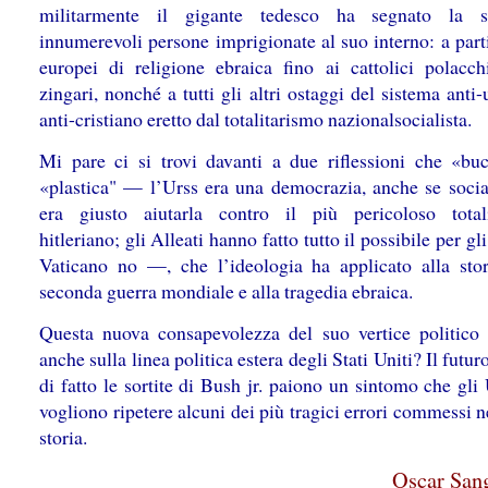
militarmente il gigante tedesco ha segnato la s
innumerevoli persone imprigionate al suo interno: a part
europei di religione ebraica fino ai cattolici polacch
zingari, nonché a tutti gli altri ostaggi del sistema ant
anti-cristiano eretto dal totalitarismo nazionalsocialista.
Mi pare ci si trovi davanti a due riflessioni che «bu
«plastica" — l’Urss era una democrazia, anche se social
era giusto aiutarla contro il più pericoloso total
hitleriano; gli Alleati hanno fatto tutto il possibile per gli 
Vaticano no —, che l’ideologia ha applicato alla stor
seconda guerra mondiale e alla tragedia ebraica.
Questa nuova consapevolezza del suo vertice politico 
anche sulla linea politica estera degli Stati Uniti? Il futuro
di fatto le sortite di Bush jr. paiono un sintomo che gl
vogliono ripetere alcuni dei più tragici errori commessi n
storia.
Oscar Sang