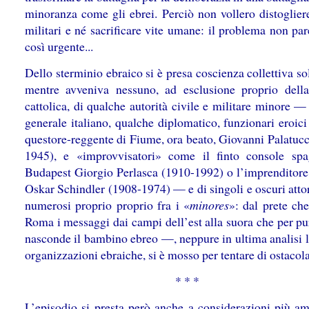
minoranza come gli ebrei. Perciò non vollero distogliere
militari e né sacrificare vite umane: il problema non pa
così urgente...
Dello sterminio ebraico si è presa coscienza collettiva s
mentre avveniva nessuno, ad esclusione proprio dell
cattolica, di qualche autorità civile e militare minore 
generale italiano, qualche diplomatico, funzionari eroic
questore-reggente di Fiume, ora beato, Giovanni Palatucc
1945), e «improvvisatori» come il finto console sp
Budapest Giorgio Perlasca (1910-1992) o l’imprenditore
Oskar Schindler (1908-1974) — e di singoli e oscuri atto
numerosi proprio proprio fra i «
minores
»: dal prete che
Roma i messaggi dai campi dell’est alla suora che per pu
nasconde il bambino ebreo —, neppure in ultima analisi l
organizzazioni ebraiche, si è mosso per tentare di ostacola
* * *
L’episodio si presta però anche a considerazioni più am