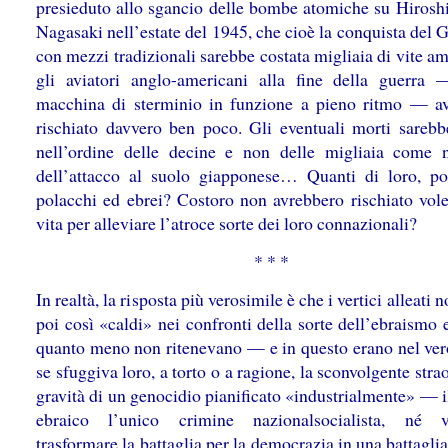
presieduto allo sgancio delle bombe atomiche su Hirosh
Nagasaki nell’estate del 1945, che cioè la conquista del
con mezzi tradizionali sarebbe costata migliaia di vite a
gli aviatori anglo-americani alla fine della guerr
macchina di sterminio in funzione a pieno ritmo — a
rischiato davvero ben poco. Gli eventuali morti sarebbe
nell’ordine delle decine e non delle migliaia come 
dell’attacco al suolo giapponese… Quanti di loro, po
polacchi ed ebrei? Costoro non avrebbero rischiato volen
vita per alleviare l’atroce sorte dei loro connazionali?
* * *
In realtà, la risposta più verosimile è che i vertici alleati 
poi così «caldi» nei confronti della sorte dell’ebraismo
quanto meno non ritenevano — e in questo erano nel ver
se sfuggiva loro, a torto o a ragione, la sconvolgente stra
gravità di un genocidio pianificato «industrialmente» — 
ebraico l’unico crimine nazionalsocialista, né v
trasformare la battaglia per la democrazia in una battagli