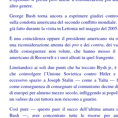
altro genere.
George Bush torna ancora a esprimere giudizi contro
sulla condotta americana del secondo conflitto mondiale:
già fatto durante la visita in Lettonia nel maggio del 2005
È una coincidenza oppure il presidente americano sta 
una riconsiderazione attenta dei
pro
e dei
contra
, dei v
delle conseguenze non volute, che hanno mosso il 
americano di Roosevelt e i suoi alleati in quel frangente.
Limitandoci ai soli due punti che ha toccato Bysh jr., è
che coinvolgere l’Unione Sovietica contro Hitler e 
eccessivo spazio a Joseph Stalin — come a Yalta — 
come conseguenza di consegnare al comunismo decine di
di europei per almeno mezzo secolo, infliggendo ai popol
un
vulnus
da cui tuttora non riescono a guarire.
Così pure — questo pare il succo dell’ultima amara u
Bush —, aver concentrato tutte le risorse per ann