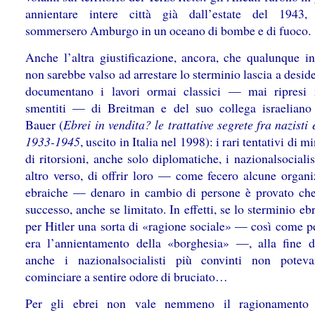
annientare intere città già dall’estate del 1943,
sommersero Amburgo in un oceano di bombe e di fuoco.
Anche l’altra giustificazione, ancora, che qualunque in
non sarebbe valso ad arrestare lo sterminio lascia a desid
documentano i lavori ormai classici — mai ripresi
smentiti — di Breitman e del suo collega israelian
Bauer (
Ebrei in vendita? le trattative segrete fra nazisti 
1933-1945
, uscito in Italia nel 1998): i rari tentativi di m
di ritorsioni, anche solo diplomatiche, i nazionalsocialis
altro verso, di offrir loro — come fecero alcune organi
ebraiche — denaro in cambio di persone è provato ch
successo, anche se limitato. In effetti, se lo sterminio eb
per Hitler una sorta di «ragione sociale» — così come pe
era l’annientamento della «borghesia» —, alla fine 
anche i nazionalsocialisti più convinti non potev
cominciare a sentire odore di bruciato…
Per gli ebrei non vale nemmeno il ragionamento