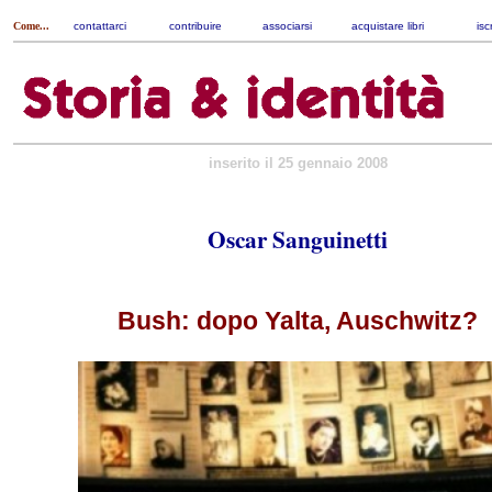
Come...
contattarci
|
contribuire
|
associarsi
|
acquistare libri
|
isc
inserito il 25 gennaio 2008
Oscar Sanguinetti
Bush: dopo Yalta, Auschwitz?