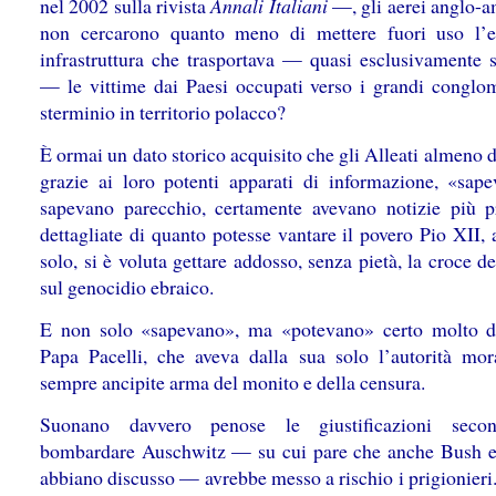
nel 2002 sulla rivista
Annali Italiani
—, gli aerei anglo-a
non cercarono quanto meno di mettere fuori uso l’ef
infrastruttura che trasportava — quasi esclusivamente s
— le vittime dai Paesi occupati verso i grandi conglom
sterminio in territorio polacco?
È ormai un dato storico acquisito che gli Alleati almeno 
grazie ai loro potenti apparati di informazione, «sap
sapevano parecchio, certamente avevano notizie più p
dettagliate di quanto potesse vantare il povero Pio XII, 
solo, si è voluta gettare addosso, senza pietà, la croce de
sul genocidio ebraico.
E non solo «sapevano», ma «potevano» certo molto d
Papa Pacelli, che aveva dalla sua solo l’autorità mor
sempre ancipite arma del monito e della censura.
Suonano davvero penose le giustificazioni seco
bombardare Auschwitz — su cui pare che anche Bush e
abbiano discusso — avrebbe messo a rischio i prigionieri