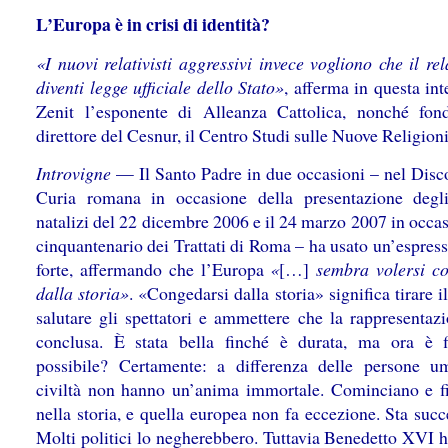
L’Europa è in crisi di identità?
«I nuovi relativisti aggressivi invece vogliono che il re
diventi legge ufficiale dello Stato»
, afferma in questa int
Zenit l’esponente di Alleanza Cattolica, nonché fon
direttore del Cesnur, il Centro Studi sulle Nuove Religioni
Introvigne
— Il Santo Padre in due occasioni – nel Disco
Curia romana in occasione della presentazione degl
natalizi del 22 dicembre 2006 e il 24 marzo 2007 in occa
cinquantenario dei Trattati di Roma – ha usato un’espres
forte, affermando che l’Europa
«
[…]
sembra volersi c
dalla storia»
. «Congedarsi dalla storia» significa tirare il
salutare gli spettatori e ammettere che la rappresentazi
conclusa. È stata bella finché è durata, ma ora è f
possibile? Certamente: a differenza delle persone u
civiltà non hanno un’anima immortale. Cominciano e f
nella storia, e quella europea non fa eccezione. Sta suc
Molti politici lo negherebbero. Tuttavia Benedetto XVI 