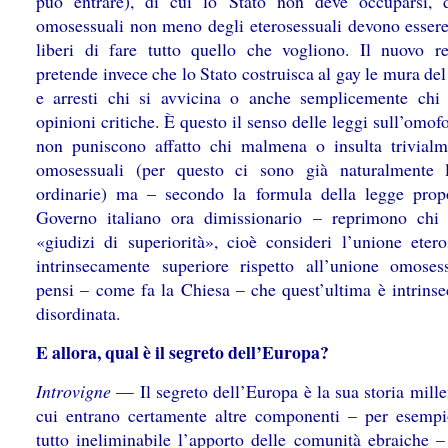
può entrare), di cui lo Stato non deve occuparsi, 
omosessuali non meno degli eterosessuali devono essere 
liberi di fare tutto quello che vogliono. Il nuovo rel
pretende invece che lo Stato costruisca al gay le mura del
e arresti chi si avvicina o anche semplicemente chi
opinioni critiche. È questo il senso delle leggi sull’omof
non puniscono affatto chi malmena o insulta trivialm
omosessuali (per questo ci sono già naturalmente 
ordinarie) ma – secondo la formula della legge prop
Governo italiano ora dimissionario – reprimono chi
«giudizi di superiorità», cioè consideri l’unione etero
intrinsecamente superiore rispetto all’unione omoses
pensi – come fa la Chiesa – che quest’ultima è intrins
disordinata.
E allora, qual è il segreto dell’Europa?
Introvigne
— Il segreto dell’Europa è la sua storia mille
cui entrano certamente altre componenti – per esempi
tutto ineliminabile l’apporto delle comunità ebraiche 