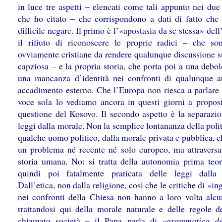
in luce tre aspetti – elencati come tali appunto nei due
che ho citato – che corrispondono a dati di fatto che
difficile negare. Il primo è l’«apostasia da se stessa» del
il rifiuto di riconoscere le proprie radici – che so
ovviamente cristiane da rendere qualunque discussione s
capziosa – e la propria storia, che porta poi a una debo
una mancanza d’identità nei confronti di qualunque a
accadimento esterno. Che l’Europa non riesca a parlare
voce sola lo vediamo ancora in questi giorni a proposi
questione del Kosovo. Il secondo aspetto è la separazio
leggi dalla morale. Non la semplice lontananza della polit
qualche uomo politico, dalla morale privata e pubblica, 
un problema né recente né solo europeo, ma attraversa 
storia umana. No: si tratta della autonomia prima teor
quindi poi fatalmente praticata delle leggi dalla
Dall’etica, non dalla religione, così che le critiche di «i
nei confronti della Chiesa non hanno a loro volta alcu
trattandosi qui della morale naturale e delle regole d
chiamato società – il Papa parla di
«grammatica de