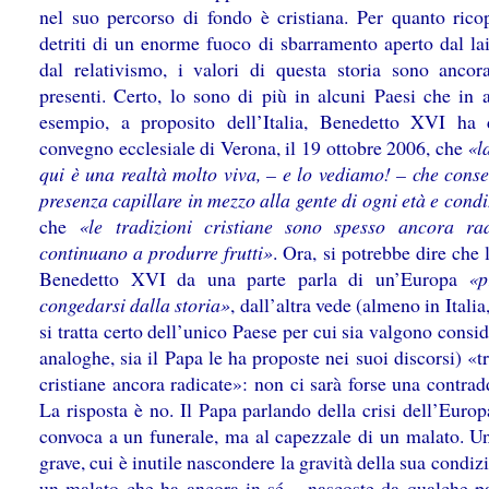
nel suo percorso di fondo è cristiana. Per quanto ricop
detriti di un enorme fuoco di sbarramento aperto dal la
dal relativismo, i valori di questa storia sono ancor
presenti. Certo, lo sono di più in alcuni Paesi che in a
esempio, a proposito dell’Italia, Benedetto XVI ha 
convegno ecclesiale di Verona, il 19 ottobre 2006, che
«l
qui è una realtà molto viva, – e lo vediamo! – che cons
presenza capillare in mezzo alla gente di ogni età e cond
che
«le tradizioni cristiane sono spesso ancora ra
continuano a produrre frutti»
. Ora, si potrebbe dire che 
Benedetto XVI da una parte parla di un’Europa
«p
congedarsi dalla storia»
, dall’altra vede (almeno in Itali
si tratta certo dell’unico Paese per cui sia valgono consi
analoghe, sia il Papa le ha proposte nei suoi discorsi) «t
cristiane ancora radicate»: non ci sarà forse una contra
La risposta è no. Il Papa parlando della crisi dell’Euro
convoca a un funerale, ma al capezzale di un malato. U
grave, cui è inutile nascondere la gravità della sua condi
un malato che ha ancora in sé – nascoste da qualche pa