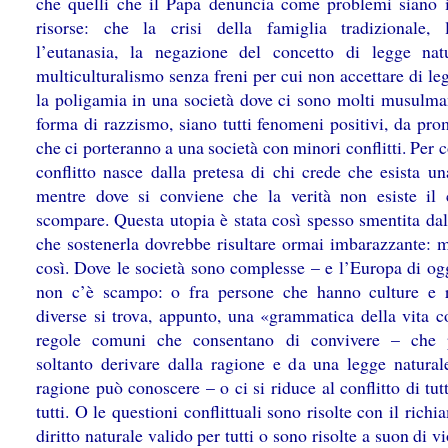
che quelli che il Papa denuncia come problemi siano i
risorse: che la crisi della famiglia tradizionale, l
l’eutanasia, la negazione del concetto di legge natu
multiculturalismo senza freni per cui non accettare di le
la poligamia in una società dove ci sono molti musulma
forma di razzismo, siano tutti fenomeni positivi, da pro
che ci porteranno a una società con minori conflitti. Per c
conflitto nasce dalla pretesa di chi crede che esista un
mentre dove si conviene che la verità non esiste il c
scompare. Questa utopia è stata così spesso smentita dal
che sostenerla dovrebbe risultare ormai imbarazzante: 
così. Dove le società sono complesse – e l’Europa di ogg
non c’è scampo: o fra persone che hanno culture e r
diverse si trova, appunto, una «grammatica della vita 
regole comuni che consentano di convivere – che 
soltanto derivare dalla ragione e da una legge natural
ragione può conoscere – o ci si riduce al conflitto di tut
tutti. O le questioni conflittuali sono risolte con il rich
diritto naturale valido per tutti o sono risolte a suon di v