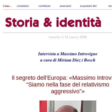
Come...
contattarci
|
contribuire
|
associarsi
|
acquistare libri
|
isc
inserito il 14 marzo 2008
Intervista a Massimo Introvigne
a cura di Miriam Díez i Bosch
Il segreto dell’Europa: «Massimo Introv
“Siamo nella fase del relativismo
aggressivo”»