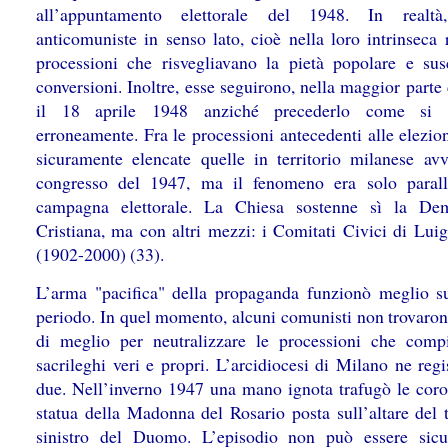
all’appuntamento elettorale del 1948. In realtà
anticomuniste in senso lato, cioè nella loro intrinseca 
processioni che risvegliavano la pietà popolare e sus
conversioni. Inoltre, esse seguirono, nella maggior parte 
il 18 aprile 1948 anziché precederlo come si s
erroneamente. Fra le processioni antecedenti alle elezio
sicuramente elencate quelle in territorio milanese avv
congresso del 1947, ma il fenomeno era solo parall
campagna elettorale. La Chiesa sostenne sì la Dem
Cristiana, ma con altri mezzi: i Comitati Civici di Lui
(1902-2000) (33).
L’arma "pacifica" della propaganda funzionò meglio s
periodo. In quel momento, alcuni comunisti non trovaron
di meglio per neutralizzare le processioni che compi
sacrileghi veri e propri. L’arcidiocesi di Milano ne reg
due. Nell’inverno 1947 una mano ignota trafugò le coro
statua della Madonna del Rosario posta sull’altare del t
sinistro del Duomo. L’episodio non può essere sic