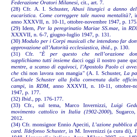
Federazione Oratori Milanesi
, cit., art. 7.
(28) Cfr. A. I. Schuster,
Abusi liturgici a danno del
eucaristica. Come correggere tale nuova mentalità?
, 
anno XXXVII, n. 10-11, ottobre-novembre 1947, p. 175
(29) Idem,
Per la peregrinatio Mariae SS.mae
, in
RD
XXXVII, n. 6-7, giugno-luglio 1947, p. 131.
(30)
Modulo per i Corpi musicali che intendono far do
approvazione all’Autorità ecclesiastica
,
ibid
., p. 130.
(31) Cfr.
"È per questo che nell’orazione dom
supplichiamo tutti insieme
dacci oggi il nostro pane qu
mentre, a scanso di equivoci, l’Apostolo Paolo ci avve
che
chi non lavora non mangia
"
(A. I. Schuster,
La pa
Cardinale Schuster alla folla convenuta dalle offici
campi
, in
RDM
, anno XXXVII, n. 10-11, ottobre-n
1947, p. 177.
(32)
Ibid
., pp. 176-177.
(33) Cfr., sul tema, Marco Invernizzi,
Luigi Gedd
movimento cattolico in Italia (1902-2000
), Sugarco
2012.
(34) Cfr. monsignor Ennio Apeciti,
L’azione pubblica d
card. Ildefonso Schuster
, in M. Invernizzi (a cura di),
1