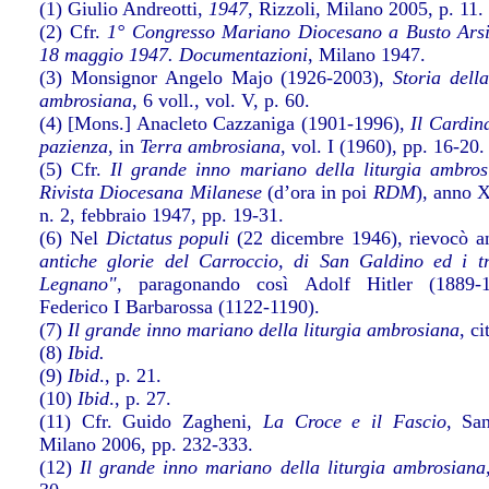
(1) Giulio Andreotti,
1947
, Rizzoli, Milano 2005, p. 11.
(2) Cfr.
1° Congresso Mariano Diocesano a Busto Arsi
18 maggio 1947. Documentazioni
, Milano 1947.
(3) Monsignor Angelo Majo (1926-2003),
Storia dell
ambrosiana
, 6 voll., vol. V, p. 60.
(4) [Mons.] Anacleto Cazzaniga (1901-1996),
Il Cardin
pazienza
, in
Terra ambrosiana
, vol. I (1960), pp. 16-20.
(5) Cfr.
Il grande inno mariano della liturgia ambros
Rivista Diocesana Milanese
(d’ora in poi
RDM
), anno 
n. 2, febbraio 1947, pp. 19-31.
(6) Nel
Dictatus populi
(22 dicembre 1946), rievocò 
antiche glorie del Carroccio, di San Galdino ed i tr
Legnano"
, paragonando così Adolf Hitler (1889-
Federico I Barbarossa (1122-1190).
(7)
Il grande inno mariano della liturgia ambrosiana
, ci
(8)
Ibid.
(9)
Ibid
., p. 21.
(10)
Ibid
., p. 27.
(11) Cfr. Guido Zagheni,
La Croce e il Fascio
, Sa
Milano 2006, pp. 232-333.
(12)
Il grande inno mariano della liturgia ambrosiana