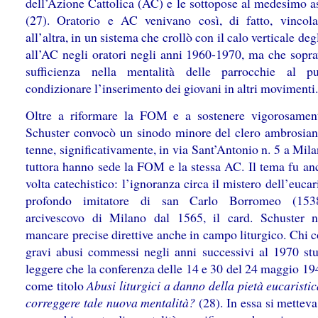
dell’Azione Cattolica (AC) e le sottopose al medesimo as
(27). Oratorio e AC venivano così, di fatto, vincola
all’altra, in un sistema che crollò con il calo verticale degli
all’AC negli oratori negli anni 1960-1970, ma che sopra
sufficienza nella mentalità delle parrocchie al p
condizionare l’inserimento dei giovani in altri movimenti.
Oltre a riformare la FOM e a sostenere vigorosamen
Schuster convocò un sinodo minore del clero ambrosian
tenne, significativamente, in via Sant’Antonio n. 5 a Mil
tuttora hanno sede la FOM e la stessa AC. Il tema fu an
volta catechistico: l’ignoranza circa il mistero dell’eucar
profondo imitatore di san Carlo Borromeo (1538
arcivescovo di Milano dal 1565, il card. Schuster 
mancare precise direttive anche in campo liturgico. Chi 
gravi abusi commessi negli anni successivi al 1970 stu
leggere che la conferenza delle 14 e 30 del 24 maggio 19
come titolo
Abusi liturgici a danno della pietà eucarist
correggere tale nuova mentalità?
(28). In essa si mettev