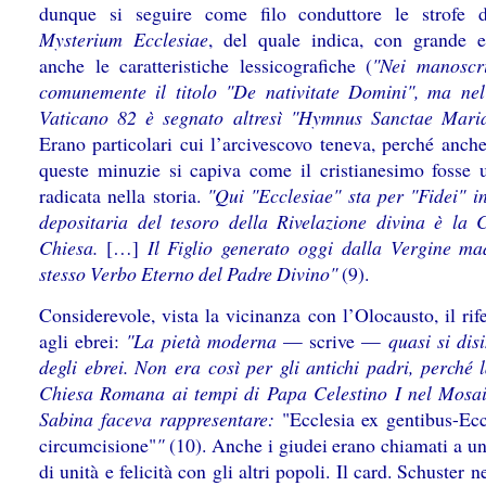
dunque si seguire come filo conduttore le strofe d
Mysterium Ecclesiae
, del quale indica, con grande e
anche le caratteristiche lessicografiche (
"Nei manoscri
comunemente il titolo "De nativitate Domini", ma ne
Vaticano 82 è segnato altresì "Hymnus Sanctae Mari
Erano particolari cui l’arcivescovo teneva, perché anche
queste minuzie si capiva come il cristianesimo fosse 
radicata nella storia.
"Qui "Ecclesiae" sta per "Fidei" i
depositaria del tesoro della Rivelazione divina è la C
Chiesa.
[…]
Il Figlio generato oggi dalla Vergine ma
stesso Verbo Eterno del Padre Divino"
(9).
Considerevole, vista la vicinanza con l’Olocausto, il ri
agli ebrei:
"La pietà moderna
— scrive —
quasi si dis
degli ebrei. Non era così per gli antichi padri, perché 
Chiesa Romana ai tempi di Papa Celestino I nel Mosai
Sabina faceva rappresentare:
"Ecclesia ex gentibus-Ecc
circumcisione"
"
(10). Anche i giudei erano chiamati a un
di unità e felicità con gli altri popoli. Il card. Schuster n