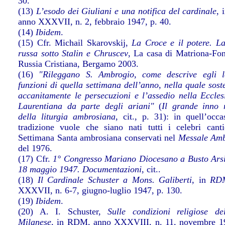
30.
(13)
L’esodo dei Giuliani e una notifica del cardinale
, 
anno XXXVII, n. 2, febbraio 1947, p. 40.
(14)
Ibidem
.
(15) Cfr. Michail Skarovskij,
La Croce e il potere. L
russa sotto Stalin e Chruscev
, La casa di Matriona-Fo
Russia Cristiana, Bergamo 2003.
(16)
"Rileggano S. Ambrogio, come descrive egli l
funzioni di quella settimana dell’anno, nella quale sost
accanitamente le persecuzioni e l’assedio nella Eccles
Laurentiana da parte degli ariani"
(
Il grande inno 
della liturgia ambrosiana
, cit., p. 31): in quell’occa
tradizione vuole che siano nati tutti i celebri canti
Settimana Santa ambrosiana conservati nel
Messale Amb
del 1976.
(17) Cfr.
1° Congresso Mariano Diocesano a Busto Arsi
18 maggio 1947. Documentazioni
, cit..
(18)
Il Cardinale Schuster a Mons. Galiberti
, in
RD
XXXVII, n. 6-7, giugno-luglio 1947, p. 130.
(19)
Ibidem
.
(20) A. I. Schuster,
Sulle condizioni religiose d
Milanese
, in RDM, anno XXXVIII, n. 11, novembre 1