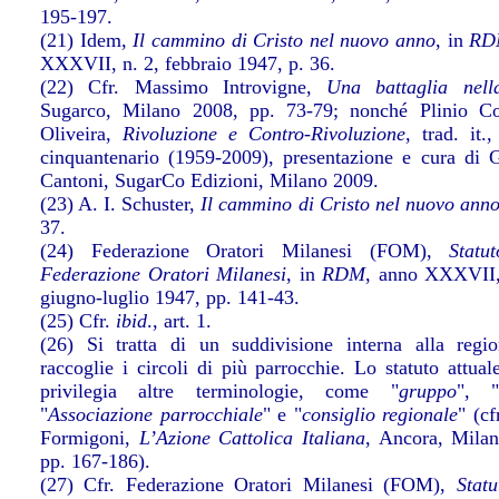
195-197.
(21) Idem,
Il cammino di Cristo nel nuovo anno
, in
RD
XXXVII, n. 2, febbraio 1947, p. 36.
(22) Cfr. Massimo Introvigne,
Una battaglia nell
Sugarco, Milano 2008, pp. 73-79; nonché Plinio Co
Oliveira,
Rivoluzione e Contro-Rivoluzione
, trad. it.
cinquantenario (1959-2009), presentazione e cura di 
Cantoni, SugarCo Edizioni, Milano 2009.
(23) A. I. Schuster,
Il cammino di Cristo nel nuovo ann
37.
(24) Federazione Oratori Milanesi (FOM),
Statu
Federazione Oratori Milanesi
, in
RDM
, anno XXXVII,
giugno-luglio 1947, pp. 141-43.
(25) Cfr.
ibid
., art. 1.
(26) Si tratta di un suddivisione interna alla regi
raccoglie i circoli di più parrocchie. Lo statuto attual
privilegia altre terminologie, come "
gruppo
", 
"
Associazione parrocchiale
" e "
consiglio regionale
" (cf
Formigoni,
L’Azione Cattolica Italiana
, Ancora, Mila
pp. 167-186).
(27) Cfr. Federazione Oratori Milanesi (FOM),
Statu