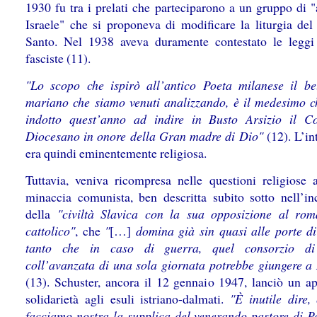
1930 fu tra i prelati che parteciparono a un gruppo di "
Israele" che si proponeva di modificare la liturgia del
Santo. Nel 1938 aveva duramente contestato le leggi 
fasciste (11).
"Lo scopo che ispirò all’antico Poeta milanese il b
mariano che siamo venuti analizzando, è il medesimo c
indotto quest’anno ad indire in Busto Arsizio il C
Diocesano in onore della Gran madre di Dio"
(12). L’in
era quindi eminentemente religiosa.
Tuttavia, veniva ricompresa nelle questioni religiose 
minaccia comunista, ben descritta subito sotto nell’i
della
"civiltà Slavica con la sua opposizione al ro
cattolico"
,
che
"
[…]
domina già sin quasi alle porte di 
tanto che in caso di guerra, quel consorzio di
coll’avanzata di una sola giornata potrebbe giungere a
(13). Schuster, ancora il 12 gennaio 1947, lanciò un ap
solidarietà agli esuli istriano-dalmati.
"È inutile dire,
facciamo nostra la supplica del venerando pastore di P