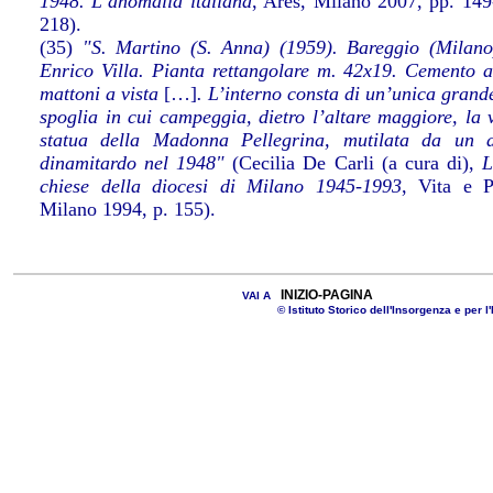
1948. L’anomalia italiana
, Ares, Milano 2007, pp. 149
218).
(35)
"S. Martino (S. Anna) (1959). Bareggio (Milano
Enrico Villa. Pianta rettangolare m. 42x19. Cemento 
mattoni a vista
[…]
. L’interno consta di un’unica grand
spoglia in cui campeggia, dietro l’altare maggiore, la 
statua della Madonna Pellegrina, mutilata da un a
dinamitardo nel 1948"
(Cecilia De Carli (a cura di),
L
chiese della diocesi di Milano 1945-1993
, Vita e P
Milano 1994, p. 155).
INIZIO-PAGINA
VAI A
© Istituto Storico dell'Insorgenza e per l