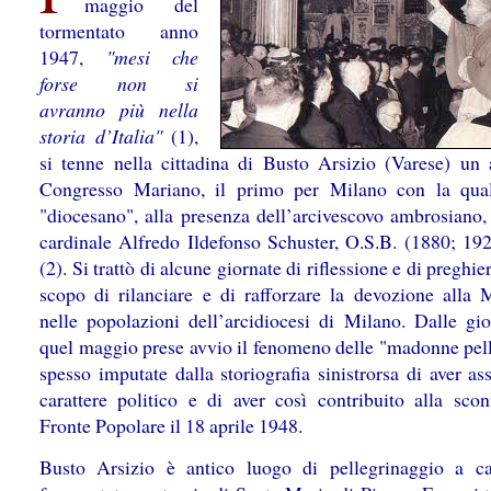
maggio del
tor­mentato anno
1947,
"mesi che
forse non si
avranno più nella
storia d’Ita­lia"
(1),
si tenne nella cittadina di Busto Arsizio (Varese) un a
Congresso Mariano, il primo per Milano con la qual
"diocesano", alla presenza dell’arcivescovo ambrosiano, 
cardinale Alfredo Ildefonso Schuster, O.S.B. (1880; 19
(2). Si trattò di alcune giornate di riflessione e di preghie
scopo di rilanciare e di rafforzare la devozione alla
nelle popolazioni dell’arcidiocesi di Milano. Dalle gio
quel maggio prese avvio il fenomeno delle "madonne pell
spesso imputate dalla storiografia sinistrorsa di aver a
carattere politico e di aver così contribuito alla sconf
Fronte Popolare il 18 aprile 1948.
Busto Arsizio è antico luogo di pellegrinaggio a c