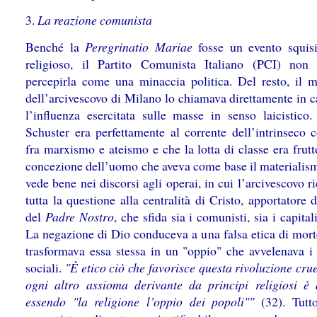
3.
La reazione comunista
Benché la
Peregrinatio Mariae
fosse un evento squis
religioso, il Partito Comunista Italiano (PCI) non
percepirla come una minaccia politica. Del resto, il m
dell’arcivescovo di Milano lo chiamava direttamente in c
l’influenza esercitata sulle masse in senso laicistico. 
Schuster era perfettamente al corrente dell’intrinseco 
fra marxismo e ateismo e che la lotta di classe era frut
concezione dell’uomo che aveva come base il materialism
vede bene nei discorsi agli operai, in cui l’arcivescovo 
tutta la questione alla centralità di Cristo, apportatore d
del
Padre Nostro
, che sfida sia i comunisti, sia i capitali
La negazione di Dio conduceva a una falsa etica di morte
trasformava essa stessa in un "oppio" che avvelenava i 
sociali.
"È etico ciò che favorisce questa rivoluzione cru
ogni altro assioma derivante da principi religiosi è 
essendo "la religione l’oppio dei popoli""
(32). Tutto