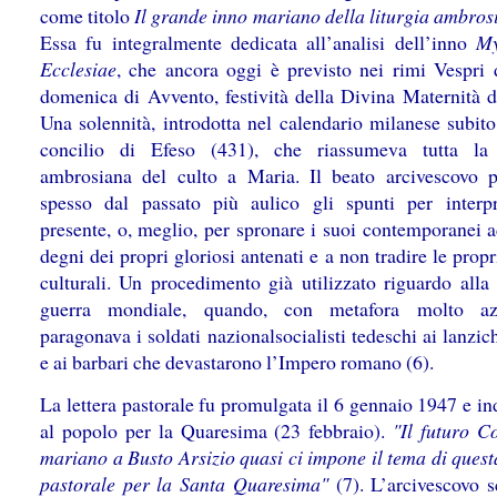
come titolo
Il grande inno mariano della liturgia ambros
Essa fu integralmente dedicata all’analisi dell’inno
My
Ecclesiae
, che ancora oggi è previsto nei rimi Vespri 
domenica di Avvento, festività della Divina Maternità d
Una solennità, introdotta nel calendario milanese subito
concilio di Efeso (431), che riassumeva tutta la 
ambrosiana del culto a Maria. Il beato arcivescovo 
spesso dal passato più aulico gli spunti per interpr
presente, o, meglio, per spronare i suoi contemporanei a
degni dei propri gloriosi antenati e a non tradire le propr
culturali. Un procedimento già utilizzato riguardo alla
guerra mondiale, quando, con metafora molto azz
paragonava i soldati nazionalsocialisti tedeschi ai lanzi
e ai barbari che devastarono l’Impero romano (6).
La lettera pastorale fu promulgata il 6 gennaio 1947 e in
al popolo per la Quaresima (23 febbraio).
"Il futuro C
mariano a Busto Arsizio quasi ci impone il tema di quest
pastorale per la Santa Quaresima"
(7). L’arcivescovo s