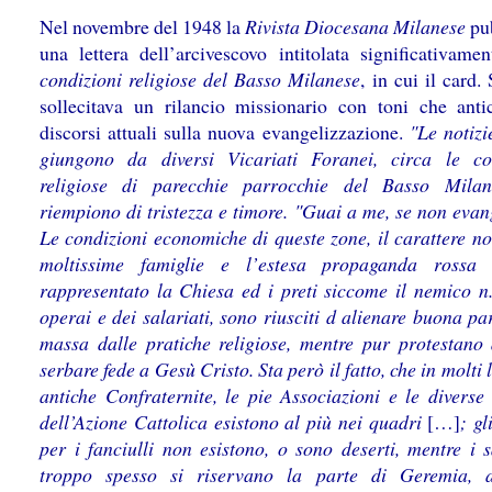
Nel novembre del 1948 la
Rivista Diocesana Milanese
pu
una lettera dell’arcivescovo intitolata significativame
condizioni religiose del Basso Milanese
, in cui il card.
sollecitava un rilancio missionario con toni che anti
discorsi attuali sulla nuova evangelizzazione.
"Le notizi
giungono da diversi Vicariati Foranei, circa le co
religiose di parecchie parrocchie del Basso Milan
riempiono di tristezza e timore. "Guai a me, se non evan
Le condizioni economiche di queste zone, il carattere n
moltissime famiglie e l’estesa propaganda rossa
rappresentato la Chiesa ed i preti siccome il nemico n.
operai e dei salariati, sono riusciti d alienare buona pa
massa dalle pratiche religiose, mentre pur protestano 
serbare fede a Gesù Cristo. Sta però il fatto, che in molti 
antiche Confraternite, le pie Associazioni e le diverse
dell’Azione Cattolica esistono al più nei quadri
[…]
; gl
per i fanciulli non esistono, o sono deserti, mentre i s
troppo spesso si riservano la parte di Geremia, a