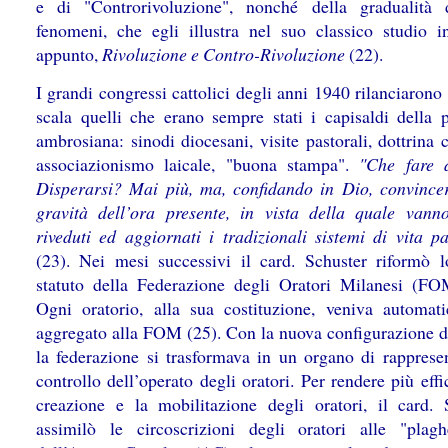
e di "Controrivoluzione", nonché della gradualità
fenomeni, che egli illustra nel suo classico studio int
appunto,
Rivoluzione e Contro-Rivoluzione
(22).
I grandi congressi cattolici degli anni 1940 rilanciarono
scala quelli che erano sempre stati i capisaldi della p
ambrosiana: sinodi diocesani, visite pastorali, dottrina c
associazionismo laicale, "buona stampa".
"Che fare 
Disperarsi? Mai più, ma, confidando in Dio, convincer
gravità dell’ora presente, in vista della quale vann
riveduti ed aggiornati i tradizionali sistemi di vita pa
(23). Nei mesi successivi il card. Schuster riformò l
statuto della Federazione degli Oratori Milanesi (FO
Ogni oratorio, alla sua costituzione, veniva automat
aggregato alla FOM (25). Con la nuova configurazione de
la federazione si trasformava in un organo di rapprese
controllo dell’operato degli oratori. Per rendere più effi
creazione e la mobilitazione degli oratori, il card. 
assimilò le circoscrizioni degli oratori alle "plag