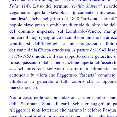
Pola"
(14). L’uso del termine
"civiltà Slavica"
ricorde
vagamente quella slavofobia tipicamente milanese,
manifestò anche nel grido del 1848 "arrivano i croati!"
popolo slavo preso a emblema di crudeltà, oltre che dell
del dominio imperiale sul Lombardo-Veneto, ma qu
indicare il luogo geografico in cui il comunismo ha attecc
stratificarsi dell’ideologia su una pregressa ostilit
derivante dalla Chiesa ortodossa. A partire dal 1943 Jose
(1879-1953) modificò il suo rapporto con le gerarchie o
russe, passando dalla persecuzione aperta all’asservi
vescovi ortodossi venivano costretti a diffamare l
cattolica e fu allora che l’aggettivo "fascista" cominciò
affibbiato in generale a tutti coloro che si oppon
marxismo (15).
Non a caso, nelle raccomandazioni al clero ambrosiano 
della Settimana Santa, il card. Schuster suggerì ai pa
rileggere le fonti letterarie che narrano la celebre Pasqua
quando sant’Ambrogio si barricò con i fedeli nelle basil