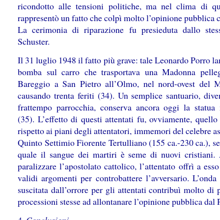
ricondotto alle tensioni politiche, ma nel clima di q
rappresentò un fatto che colpì molto l’opinione pubblica c
La cerimonia di riparazione fu presieduta dallo stes
Schuster.
Il 31 luglio 1948 il fatto più grave: tale Leonardo Porro l
bomba sul carro che trasportava una Madonna pelle
Bareggio a San Pietro all’Olmo, nel nord-ovest del M
causando trenta feriti (34). Un semplice santuario, dive
frattempo parrocchia, conserva ancora oggi la statua 
(35). L’effetto di questi attentati fu, ovviamente, quell
rispetto ai piani degli attentatori, immemori del celebre a
Quinto Settimio Fiorente Tertulliano (155 ca.-230 ca.), s
quale il sangue dei martiri è seme di nuovi cristiani.
paralizzare l’apostolato cattolico, l’attentato offrì a ess
validi argomenti per controbattere l’avversario. L’onda
suscitata dall’orrore per gli attentati contribuì molto di 
processioni stesse ad allontanare l’opinione pubblica dal 