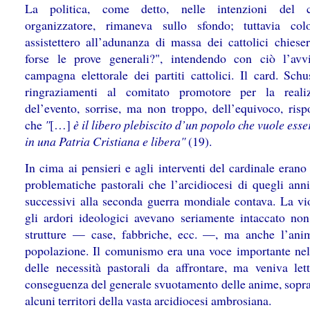
La politica, come detto, nelle intenzioni del c
organizzatore, rimaneva sullo sfondo; tuttavia co
assistettero all’adunanza di massa dei cattolici chiese
forse le prove generali?", intendendo con ciò l’avv
campagna elettorale dei partiti cattolici. Il card. Schu
ringraziamenti al comitato promotore per la reali
del’evento, sorrise, ma non troppo, dell’equivoco, ris
che
"
[…]
è il libero plebiscito d’un popolo che vuole esse
in una Patria Cristiana e libera"
(19).
In cima ai pensieri e agli interventi del cardinale erano
problematiche pastorali che l’arcidiocesi di quegli ann
successivi alla seconda guerra mondiale contava. La vi
gli ardori ideologici avevano seriamente intaccato non
strutture — case, fabbriche, ecc. —, ma anche l’ani
popolazione. Il comunismo era una voce importante nel
delle necessità pastorali da affrontare, ma veniva le
conseguenza del generale svuotamento delle anime, soprat
alcuni territori della vasta arcidiocesi ambrosiana.