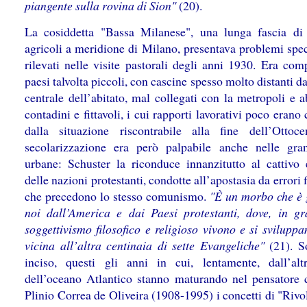
piangente sulla rovina di Sion"
(20).
La cosiddetta "Bassa Milanese", una lunga fascia di t
agricoli a meridione di Milano, presentava problemi spec
rilevati nelle visite pastorali degli anni 1930. Era com
paesi talvolta piccoli, con cascine spesso molto distanti d
centrale dell’abitato, mal collegati con la metropoli e a
contadini e fittavoli, i cui rapporti lavorativi poco erano
dalla situazione riscontrabile alla fine dell’Ottoc
secolarizzazione era però palpabile anche nelle gra
urbane: Schuster la riconduce innanzitutto al cattivo
delle nazioni protestanti, condotte all’apostasia da errori f
che precedono lo stesso comunismo.
"È un morbo che è 
noi dall’America e dai Paesi protestanti, dove, in gr
soggettivismo filosofico e religioso vivono e si svilupp
vicina all’altra centinaia di sette Evangeliche"
(21). S
inciso, questi gli anni in cui, lentamente, dall’alt
dell’oceano Atlantico stanno maturando nel pensatore c
Plinio Correa de Oliveira (1908-1995) i concetti di "Riv