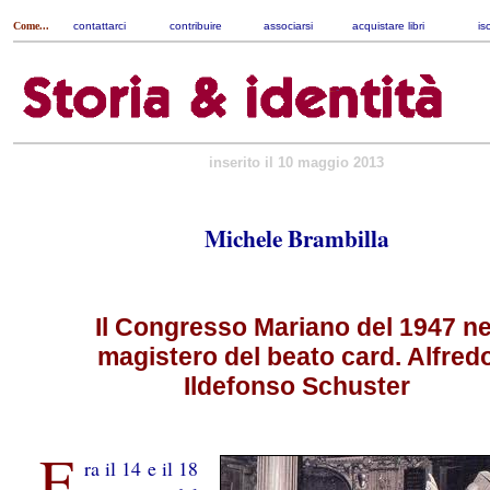
Come...
contattarci
|
contribuire
|
associarsi
|
acquistare libri
|
is
inserito il 10 maggio 2013
Michele Brambilla
Il Congresso Mariano del 1947 ne
magistero del beato card. Alfred
Ildefonso Schuster
F
ra il 14 e il 18