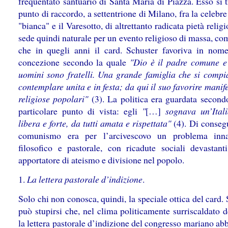
frequentato santuario di Santa Maria di Piazza. Esso si 
punto di raccordo, a settentrione di Milano, fra la celebr
"bianca" e il Varesotto, di altrettanto radicata pietà relig
sede quindi naturale per un evento religioso di massa, co
che in quegli anni il card. Schuster favoriva in nom
concezione secondo la quale
"Dio è il padre comune e t
uomini sono fratelli. Una grande famiglia che si compi
contemplare unita e in festa; da qui il suo favorire manif
religiose popolari"
(3). La politica era guardata second
particolare punto di vista: egli
"
[…]
sognava un’Itali
libera e forte, da tutti amata e rispettata"
(4). Di consegu
comunismo era per l’arcivescovo un problema innan
filosofico e pastorale, con ricadute sociali devastant
apportatore di ateismo e divisione nel popolo.
1.
La lettera pastorale d’indizione
.
Solo chi non conosca, quindi, la speciale ottica del card.
può stupirsi che, nel clima politicamente surriscaldato 
la lettera pastorale d’indizione del congresso mariano ab