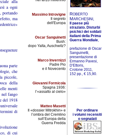
nel terzo millennio
ciale alla
esì a ogni
o, portando
R
OBERTO
Massimo Introvigne
erfetto, ma
M
Il segreto
ARCHESINI,
dell'Europa
Il paese più
edentrice»
straziato. Disturbi
psichici dei soldati
italiani della Prima
Oscar Sanguinetti
Guerra Mondiale
,
Bush:
dopo Yalta, Auschwitz?
prefazione di Oscar
onseguenze
Sanguinetti,
presentazione di
Marco Invernizzi
Ermanno Pavesi,
Padre Pio
buona parte
D'Ettoris,
e il Novecento
Crotone 2011,
ologie, che
152 pp., € 15,90.
da piccole,
poca della
Giovanni Formicola
Spagna 1936:
elle menti
l’«assalto al cielo»
i nel fango
ne del 1918
universale
Matteo Masetti
Il «dossier Mitrokhin» e
Per ordinare
termini di
l’ombra del Cremlino
i volumi recensiti
sull’Europa della
o segnalati
Guerra Fredda
voluzione
co, di cui