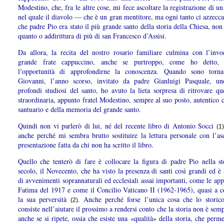
Modestino, che, fra le altre cose, mi fece ascoltare la registrazione di u
nel quale il diavolo — che è un gran mentitore, ma ogni tanto ci azzecc
che padre Pio era stato il più grande santo della storia della Chiesa, non
quanto o addirittura di più di san Francesco d’Assisi.
Da allora, la recita del nostro rosario familiare culmina con l’invo
grande frate cappuccino, anche se purtroppo, come ho detto,
l’opportunità di approfondirne la conoscenza. Quando sono torn
Giovanni, l’anno scorso, invitato da padre Gianluigi Pasquale, u
profondi studiosi del santo, ho avuto la lieta sorpresa di ritrovare qu
straordinaria, appunto fratel Modestino, sempre al suo posto, autentico 
santuario e della memoria del grande santo.
Quindi non vi parlerò di lui, né del recente libro di Antonio Socci
(1)
anche perché mi sembra brutto sostituire la lettura personale con l’asc
presentazione fatta da chi non ha scritto il libro.
Quello che tenterò di fare è collocare la figura di padre Pio nella st
secolo, il Novecento, che ha visto la presenza di santi così grandi ed è 
di avvenimenti soprannaturali ed ecclesiali assai importanti, come le app
Fatima del 1917 e come il Concilio Vaticano II (1962-1965), quasi a 
la sua perversità
. Anche perché forse l’unica cosa che lo storic
(2)
consiste nell’aiutare il prossimo a rendersi conto che la storia non è sem
anche se si ripete, ossia che esiste una «qualità» della storia, che perme