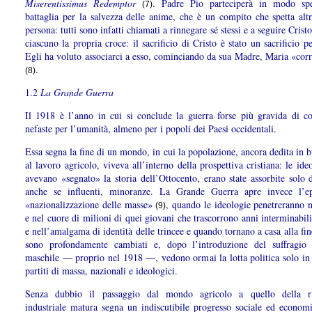
Miserentissimus Redemptor
. Padre Pio parteciperà in modo spe
(7)
battaglia per la salvezza delle anime, che è un compito che spetta altr
persona: tutti sono infatti chiamati a rinnegare sé stessi e a seguire Crist
ciascuno la propria croce: il sacrificio di Cristo è stato un sacrificio p
Egli ha voluto associarci a esso, cominciando da sua Madre, Maria «corr
.
(8)
1.2
La Grande Guerra
Il 1918 è l’anno in cui si conclude la guerra forse più gravida di c
nefaste per l’umanità, almeno per i popoli dei Paesi occidentali.
Essa segna la fine di un mondo, in cui la popolazione, ancora dedita in 
al lavoro agricolo, viveva all’interno della prospettiva cristiana: le ide
avevano «segnato» la storia dell’Ottocento, erano state assorbite solo 
anche se influenti, minoranze. La Grande Guerra apre invece l’e
«nazionalizzazione delle masse»
, quando le ideologie penetreranno n
(9)
e nel cuore di milioni di quei giovani che trascorrono anni interminabil
e nell’amalgama di identità delle trincee e quando tornano a casa alla fi
sono profondamente cambiati e, dopo l’introduzione del suffragio 
maschile — proprio nel 1918 —, vedono ormai la lotta politica solo in 
partiti di massa, nazionali e ideologici.
Senza dubbio il passaggio dal mondo agricolo a quello della ri
industriale matura segna un indiscutibile progresso sociale ed economi