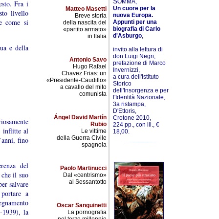
S
OMMA,
sto. Fra i
Un cuore per la
Matteo Masetti
to livello
nuova Europa.
Breve storia
 e come si
Appunti per una
della nascita del
biografia di Carlo
«partito armato»
d'Asburgo
,
in Italia
ua e della
invito alla lettura di
don Luigi Negri,
Antonio Savo
prefazione di Marco
Hugo Rafael
Invernizzi,
Chavez Frias: un
a cura dell'Istituto
«Presidente-Caudillo»
Storico
a cavallo del mito
dell'Insorgenza e per
comunista
l'Identità Nazionale,
3a ristampa,
D'Ettoris,
Ángel David Martín
Crotone 2010,
riosamente
Rubio
224 pp., con ill., €
inflitte al
Le vittime
18,00.
della Guerra Civile
anni, fino
spagnola
erenza del
Paolo Martinucci
 che il suo
Dal «centrismo»
al Sessantotto
per salvare
 portare a
segnamento
Oscar Sanguinetti
-1939), la
La pornografia