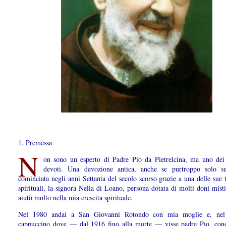
1. Premessa
N
on sono un esperto di Padre Pio da Pietrelcina, ma uno dei 
devoti. Una devozione antica, anche se purtroppo solo sup
cominciata negli anni Settanta del secolo scorso grazie a una delle sue t
spirituali, la signora Nella di Loano, persona dotata di molti doni mist
aiutò molto nella mia crescita spirituale.
Nel 1980 andai a San Giovanni Rotondo con mia moglie e, nel
cappuccino dove — dal 1916 fino alla morte — visse padre Pio, cono