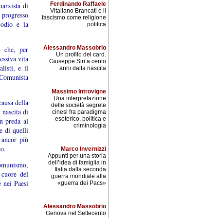
Ferdinando Raffaele
marxista di
Vitaliano Brancati e il
o progresso
fascismo come religione
’odio e la
politica
Alessandro Massobrio
a che, per
Un profilo del card.
essiva vita
Giuseppe Siri a cento
isti, e il
anni dalla nascita
o Comunista
Massimo Introvigne
Una interpretazione
ausa della
delle società segrete
 nascita di
cinesi fra paradigma
esoterico, politica e
In preda al
criminologia
e di quelli
 ancor più
co.
Marco Invernizzi
Appunti per una storia
dell’idea di famiglia in
comunismo,
Italia dalla seconda
 cuore del
guerra mondiale alla
e nei Paesi
«guerra dei Pacs»
Alessandro Massobrio
Genova nel Settecento