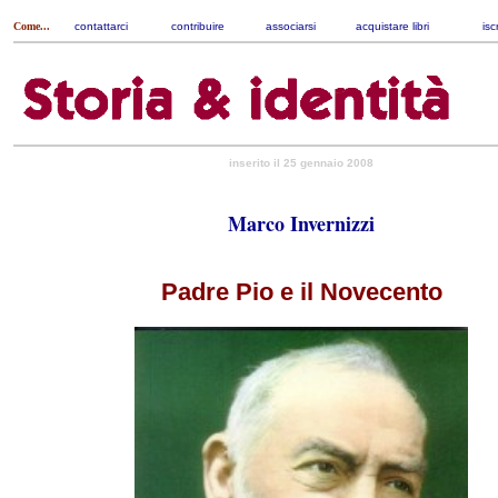
Come...
contattarci
|
contribuire
|
associarsi
|
acquistare libri
|
isc
inserito il 25 gennaio 2008
Marco Invernizzi
Padre Pio e il Novecento