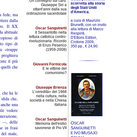
Un convegno sul card.
scorretta alla storia
Giuseppe Siri a
degli Stati Uniti
ottant’anni dalla sua
d'America
,
ordinazione sacerdotale
a fede, ma
ttere dalla
a cura di Maurizio
Brunetti, con un invito
ere. Il XX
Oscar Sanguinetti
alla lettura di Marco
da abituale
Il Sessantotto nella
Respinti,
lettura cattolica contro-
copioso di
D'Ettoris Editori,
rivoluzionaria. Ricordo
Crotone 2009,
to tipo di
di Enzo Peserico
350 pp., € 24,90.
le «truppe
(1959-2008)
 preghiera
nte il più
Giovanni Formicola
 quelli che
E le vittime del
comunismo?
Giuseppe Brienza
L’«eredità» del 1968
, che ha le
nella cultura, nella
 sfida che,
società e nella Chiesa
e anche una
italiana
ile vedere
enerazione,
Oscar Sanguinetti
e —, delle
O
SCAR
Memoria dell'esilio
e in frasi
S
savonese di Pio VII
ANGUINETTI
I
M
e del male,
E
VO
USAJO