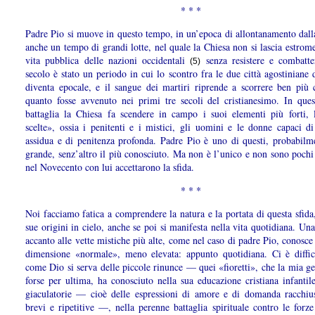
* * *
Padre Pio si muove in questo tempo, in un’epoca di allontanamento dall
anche un tempo di grandi lotte, nel quale la Chiesa non si lascia estrome
vita pubblica delle nazioni occidentali
senza resistere e combatt
(5)
secolo è stato un periodo in cui lo scontro fra le due città agostiniane 
diventa epocale, e il sangue dei martiri riprende a scorrere ben più 
quanto fosse avvenuto nei primi tre secoli del cristianesimo. In ques
battaglia la Chiesa fa scendere in campo i suoi elementi più forti, 
scelte», ossia i penitenti e i mistici, gli uomini e le donne capaci di
assidua e di penitenza profonda. Padre Pio è uno di questi, probabilme
grande, senz’altro il più conosciuto. Ma non è l’unico e non sono pochi
nel Novecento con lui accettarono la sfida.
* * *
Noi facciamo fatica a comprendere la natura e la portata di questa sfida
sue origini in cielo, anche se poi si manifesta nella vita quotidiana. Una
accanto alle vette mistiche più alte, come nel caso di padre Pio, conosc
dimensione «normale», meno elevata: appunto quotidiana. Ci è diffic
come Dio si serva delle piccole rinunce — quei «fioretti», che la mia g
forse per ultima, ha conosciuto nella sua educazione cristiana infantil
giaculatorie — cioè delle espressioni di amore e di domanda racchius
brevi e ripetitive —, nella perenne battaglia spirituale contro le forz