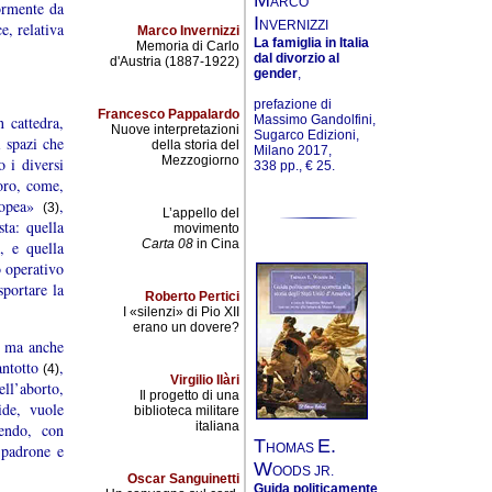
ARCO
ormente da
I
NVERNIZZI
e, relativa
Marco Invernizzi
La famiglia in Italia
Memoria di Carlo
dal divorzio al
d'Austria (1887-1922)
gender
,
prefazione di
Francesco Pappalardo
Massimo Gandolfini,
 cattedra,
Nuove interpretazioni
Sugarco Edizioni,
i spazi che
della storia del
Milano 2017,
Mezzogiorno
 i diversi
338 pp., € 25.
loro, come,
uropea»
,
(3)
L’appello del
ta: quella
movimento
Carta 08
in Cina
, e quella
o operativo
sportare la
Roberto Pertici
I «silenzi» di Pio XII
erano un dovere?
, ma anche
antotto
,
(4)
Virgilio Ilàri
ll’aborto,
Il progetto di una
ide, vuole
biblioteca militare
italiana
rendo, con
T
E.
HOMAS
, padrone e
W
OODS JR.
Oscar Sanguinetti
Guida politicamente