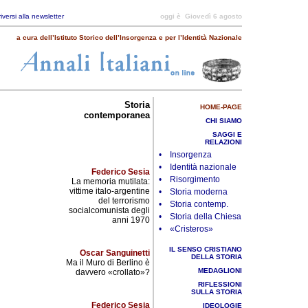
riversi alla newsletter
oggi è
Giovedì 6 agosto
a cura dell’Istituto Storico dell’Insorgenza e per l’Identità Nazionale
Storia
HOME-PAGE
contemporanea
CHI SIAMO
SAGGI E
RELAZIONI
• Insorgenza
• Identità nazionale
Federico Sesia
• Risorgimento
La memoria mutilata:
vittime italo-argentine
• Storia moderna
del terrorismo
• Storia contemp.
socialcomunista degli
• Storia della Chiesa
anni 1970
• «Cristeros»
IL SENSO CRISTIANO
Oscar Sanguinetti
DELLA STORIA
Ma il Muro di Berlino è
MEDAGLIONI
davvero «crollato»?
RIFLESSIONI
SULLA STORIA
Federico Sesia
IDEOLOGIE