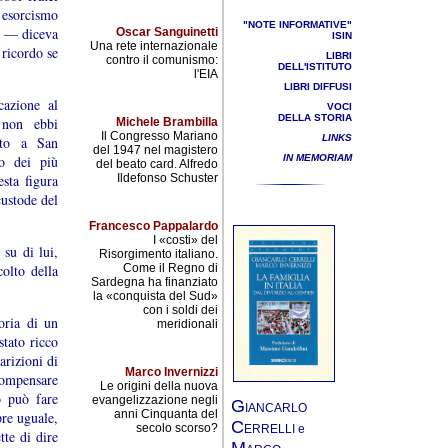
n esorcismo
"NOTE INFORMATIVE"
a — diceva
Oscar Sanguinetti
ISIN
Una rete internazionale
 ricordo se
LIBRI
contro il comunismo:
DELL'ISTITUTO
l'EIA
LIBRI DIFFUSI
cazione al
VOCI
DELLA STORIA
 non ebbi
Michele Brambilla
Il Congresso Mariano
LINKS
ato a San
del 1947 nel magistero
IN MEMORIAM
no dei più
del beato card. Alfredo
Ildefonso Schuster
esta figura
custode del
Francesco Pappalardo
I «costi» del
su di lui,
Risorgimento italiano.
Come il Regno di
olto della
Sardegna ha finanziato
la «conquista del Sud»
con i soldi dei
oria di un
meridionali
stato ricco
arizioni di
Marco Invernizzi
compensare
Le origini della nuova
o può fare
evangelizzazione negli
G
IANCARLO
anni Cinquanta del
pre uguale,
C
secolo scorso?
ERRELLI e
tte di dire
M