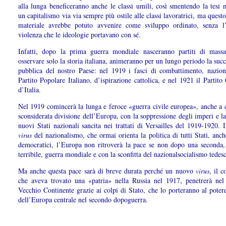
alla lunga beneficeranno anche le classi umili, così smentendo la tesi 
un capitalismo via via sempre più ostile alle classi lavoratrici, ma quest
materiale avrebbe potuto avvenire come sviluppo ordinato, senza l
violenza che le ideologie portavano con sé.
Infatti, dopo la prima guerra mondiale nasceranno partiti di mass
osservare solo la storia italiana, animeranno per un lungo periodo la succ
pubblica del nostro Paese: nel 1919 i fasci di combattimento, nazional
Partito Popolare Italiano, d’ispirazione cattolica, e nel 1921 il Partit
d’Italia.
Nel 1919 comincerà la lunga e feroce «guerra civile europea», anche a c
sconsiderata divisione dell’Europa, con la soppressione degli imperi e la
nuovi Stati nazionali sancita nei trattati di Versailles del 1919-1920. 
virus
del nazionalismo, che ormai orienta la politica di tutti Stati, anch
democratici, l’Europa non ritroverà la pace se non dopo una seconda,
terribile, guerra mondiale e con la sconfitta del nazionalsocialismo tedes
Ma anche questa pace sarà di breve durata perché un nuovo
virus
, il 
che aveva trovato una «patria» nella Russia nel 1917, penetrerà nel
Vecchio Continente grazie ai colpi di Stato, che lo porteranno al poter
dell’Europa centrale nel secondo dopoguerra.