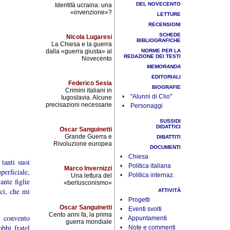
DEL NOVECENTO
Identità ucraina: una
«invenzione»?
LETTURE
RECENSIONI
SCHEDE
Nicola Lugaresi
BIBLIOGRAFICHE
La Chiesa e la guerra
dalla «guerra giusta» al
NORME PER LA
REDAZIONE DEI TESTI
Novecento
MEMORANDA
EDITORIALI
Federico Sesia
BIOGRAFIE
Crimini italiani in
• "Alunni di Clio"
Iugoslavia. Alcune
precisazioni necessarie
• Personaggi
SUSSIDI
DIDATTICI
Oscar Sanguinetti
Grande Guerra e
DIBATTITI
Rivoluzione europea
DOCUMENTI
• Chiesa
tanti suoi
• Politica italiana
Marco Invernizzi
erficiale,
• Politica internaz.
Una lettura del
ante figlie
«berlusconismo»
ici, che mi
ATTIVITÀ
• Progetti
Oscar Sanguinetti
• Eventi svolti
Cento anni fa, la prima
 convento
• Appuntamenti
guerra mondiale
bbi fratel
• Note e commenti