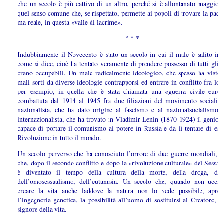
che un secolo è più cattivo di un altro, perché si è allontanato maggi
quel senso comune che, se rispettato, permette ai popoli di trovare la pac
ma reale, in questa «valle di lacrime».
* * *
Indubbiamente il Novecento è stato un secolo in cui il male è salito in
come si dice, cioè ha tentato veramente di prendere possesso di tutti gl
erano occupabili. Un male radicalmente ideologico, che spesso ha visto
mali sorti da diverse ideologie contrapporsi ed entrare in conflitto fra 
per esempio, in quella che è stata chiamata una «guerra civile e
combattuta dal 1914 al 1945 fra due filiazioni del movimento socialis
nazionalista, che ha dato origine al fascismo e al nazionalsocialismo
internazionalista, che ha trovato in Vladimir Lenin (1870-1924) il geni
capace di portare il comunismo al potere in Russia e da lì tentare di e
Rivoluzione in tutto il mondo.
Un secolo perverso che ha conosciuto l’orrore di due guerre mondiali
che, dopo il secondo conflitto e dopo la «rivoluzione culturale» del Sess
è diventato il tempo della cultura della morte, della droga, de
dell’omosessualismo, dell’eutanasia. Un secolo che, quando non ucc
creare la vita anche laddove la natura non lo vede possibile, ap
l’ingegneria genetica, la possibilità all’uomo di sostituirsi al Creatore
signore della vita.