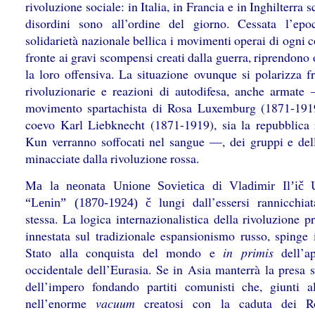
rivoluzione sociale: in Italia, in Francia e in Inghilterra s
disordini sono all’ordine del giorno. Cessata l’epo
solidarietà nazionale bellica i movimenti operai di ogni c
fronte ai gravi scompensi creati dalla guerra, riprendon
la loro offensiva. La situazione ovunque si polarizza fr
rivoluzionarie e reazioni di autodifesa, anche armate 
movimento spartachista di Rosa Luxemburg (1871-191
coevo Karl Liebknecht (1871-1919), sia la repubblica 
Kun verranno soffocati nel sangue —, dei gruppi e dell
minacciate dalla rivoluzione rossa.
M
a la neonata Unione Sovietica di Vladimir Il’ič 
lungi dall’essersi rannicchia
“Lenin” (1870-1924) č
stessa. La logica internazionalistica della rivoluzione pr
innestata sul tradizionale espansionismo russo, spinge 
Stato alla conquista del mondo e
in primis
dell’ap
occidentale dell’Eurasia. Se in Asia manterrà la presa s
dell’impero fondando partiti comunisti che, giunti a
nell’enorme
vacuum
creatosi con la caduta dei R