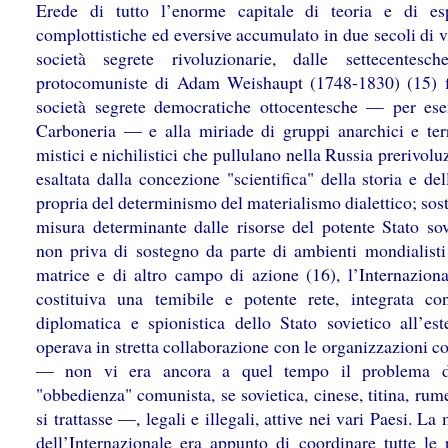
Erede di tutto l’enorme capitale di teoria e di es
complottistiche ed eversive accumulato in due secoli di v
società segrete rivoluzionarie, dalle settecentesc
protocomuniste di Adam Weishaupt (1748-1830) (15) f
società segrete democratiche ottocentesche — per es
Carboneria — e alla miriade di gruppi anarchici e terro
mistici e nichilistici che pullulano nella Russia prerivolu
esaltata dalla concezione "scientifica" della storia e del
propria del determinismo del materialismo dialettico; sos
misura determinante dalle risorse del potente Stato sov
non priva di sostegno da parte di ambienti mondialisti 
matrice e di altro campo di azione (16), l’Internaziona
costituiva una temibile e potente rete, integrata co
diplomatica e spionistica dello Stato sovietico all’est
operava in stretta collaborazione con le organizzazioni 
— non vi era ancora a quel tempo il problema d
"obbedienza" comunista, se sovietica, cinese, titina, rum
si trattasse —, legali e illegali, attive nei vari Paesi. La
dell’Internazionale era appunto di coordinare tutte le p