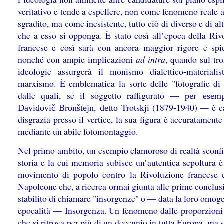
veritativo e tende a espellere, non come fenomeno reale 
sgradito, ma come inesistente, tutto ciò di diverso e di al
che a esso si opponga. È stato così all’epoca della Riv
francese e così sarà con ancora maggior rigore e spie
nonché con ampie implicazioni
ad intra
, quando sul tro
ideologie assurgerà il monismo dialettico-materialis
marxismo. È emblematica la sorte delle "fotografie di
dalle quali, se il soggetto raffigurato — p
er esem
Trotskji
(1879-1940) — è ca
Davidovič Bronštejn, detto
disgrazia presso il vertice, la sua figura è accuratament
mediante un abile fotomontaggio.
Nel primo ambito, un esempio clamoroso di realtà sconfit
storia e la cui memoria subisce un’autentica sepoltura è
movimento di popolo contro la Rivoluzione francese 
Napoleone che, a ricerca ormai giunta alle prime conclusi
stabilito di chiamare "insorgenze" o — data la loro omog
epocalità — Insorgenza. Un fenomeno dalle proporzioni
che si ritrova per più di un decennio in tutta Europa, ma 