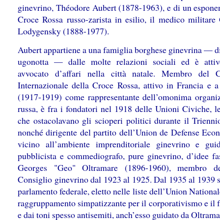
ginevrino, Théodore Aubert (1878-1963), e di un esponen
Croce Rossa russo-zarista in esilio, il medico militare
Lodygensky (1888-1977).
Aubert appartiene a una famiglia borghese ginevrina — di
ugonotta — dalle molte relazioni sociali ed è att
avvocato d’affari nella città natale. Membro del 
Internazionale della Croce Rossa, attivo in Francia e a
(1917-1919) come rappresentante dell’omonima organi
russa, è fra i fondatori nel 1918 delle Unioni Civiche, l
che ostacolavano gli scioperi politici durante il Trienn
nonché dirigente del partito dell’Union de Defense Eco
vicino all’ambiente imprenditoriale ginevrino e gui
pubblicista e commediografo, pure ginevrino, d’idee fas
Georges "Geo" Oltramare (1896-1960), membro d
Consiglio ginevrino dal 1923 al 1925. Dal 1935 al 1939 s
parlamento federale, eletto nelle liste dell’Union National
raggruppamento simpatizzante per il corporativismo e il 
e dai toni spesso antisemiti, anch’esso guidato da Oltrama