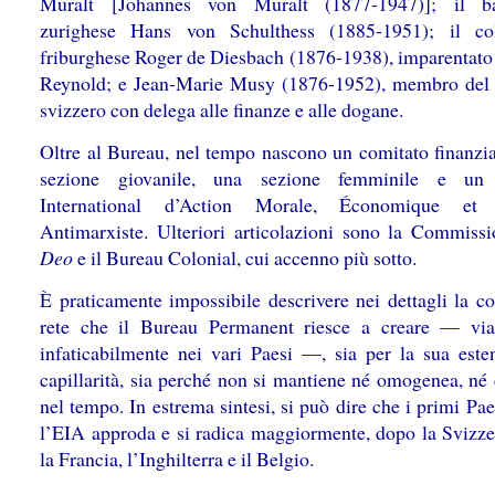
Muralt [Johannes von Muralt (1877-1947)]; il ba
zurighese Hans von Schulthess (1885-1951); il col
friburghese Roger de Diesbach (1876-1938), imparentato 
Reynold; e Jean-Marie Musy (1876-1952), membro del
svizzero con delega alle finanze e alle dogane.
Oltre al Bureau, nel tempo nascono un comitato finanzia
sezione giovanile, una sezione femminile e un I
International d’Action Morale, Économique et 
Antimarxiste. Ulteriori articolazioni sono la Commiss
Deo
e il Bureau Colonial, cui accenno più sotto.
È praticamente impossibile descrivere nei dettagli la c
rete che il Bureau Permanent riesce a creare — vi
infaticabilmente nei vari Paesi —, sia per la sua este
capillarità, sia perché non si mantiene né omogenea, né 
nel tempo. In estrema sintesi, si può dire che i primi Pae
l’EIA approda e si radica maggiormente, dopo la Svizze
la Francia, l’Inghilterra e il Belgio.