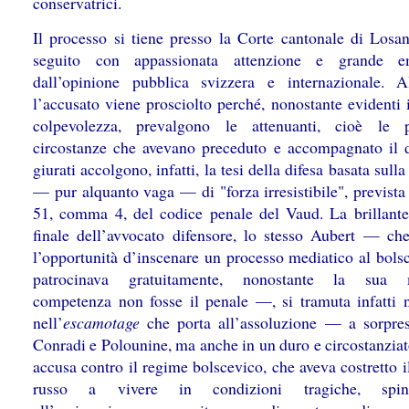
conservatrici.
Il processo si tiene presso la Corte cantonale di Losa
seguito con appassionata attenzione e grande e
dall’opinione pubblica svizzera e internazionale. A
l’accusato viene prosciolto perché, nonostante evidenti 
colpevolezza, prevalgono le attenuanti, cioè le p
circostanze che avevano preceduto e accompagnato il de
giurati accolgono, infatti, la tesi della difesa basata sull
— pur alquanto vaga — di "forza irresistibile", prevista 
51, comma 4, del codice penale del Vaud. La brillante
finale dell’avvocato difensore, lo stesso Aubert — che,
l’opportunità d’inscenare un processo mediatico al bols
patrocinava gratuitamente, nonostante la sua 
competenza non fosse il penale —, si tramuta infatti 
nell’
escamotage
che porta all’assoluzione — a sorpr
Conradi e Polounine, ma anche in un duro e circostanziat
accusa contro il regime bolscevico, che aveva costretto 
russo a vivere in condizioni tragiche, spin