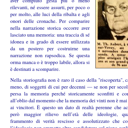
aver compiuto gesta più o meno
rilevanti, né essere assurti, per poco o
per molto, alle luci della ribalta e agli
onori delle cronache. Per comparire
nella narrazione storica occorre aver
lasciato una memoria: una traccia di sé
idonea e in grado di essere utilizzata
da un postero per costruirne una
narrazione non rapsodica. Se questa
orma manca o è troppo labile, allora si
è destinati a scomparire.
Nella storiografia non è raro il caso della "riscoperta", 
meno, di soggetti di cui per decenni — se non per secol
persa la memoria perché storicamente sconfitti e co
all’oblio dal momento che la memoria dei vinti non è mai
ai vincitori. È questo un dato di realtà perenne che ac
però maggior rilievo nell’età delle ideologie, qu
frammento di verità rescisso e assolutizzato che cos
l’ideologia non ammette altre candidature sul piano espl