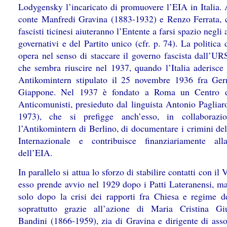
Lodygensky l’incaricato di promuovere l’EIA in Italia. 
conte Manfredi Gravina (1883-1932) e Renzo Ferrata, 
fascisti ticinesi aiuteranno l’Entente a farsi spazio negli
governativi e del Partito unico (cfr. p. 74). La politica
opera nel senso di staccare il governo fascista dall’UR
che sembra riuscire nel 1937, quando l’Italia aderisce 
Antikomintern stipulato il 25 novembre 1936 fra Ge
Giappone. Nel 1937 è fondato a Roma un Centro d
Anticomunisti, presieduto dal linguista Antonio Pagliar
1973), che si prefigge anch’esso, in collaborazi
l’Antikomintern di Berlino, di documentare i crimini del
Internazionale e contribuisce finanziariamente al
dell’EIA.
In parallelo si attua lo sforzo di stabilire contatti con il 
esso prende avvio nel 1929 dopo i Patti Lateranensi, m
solo dopo la crisi dei rapporti fra Chiesa e regime d
soprattutto grazie all’azione di Maria Cristina Giu
Bandini (1866-1959), zia di Gravina e dirigente di asso