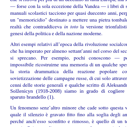
— forse con la sola eccezione della Vandea — i libri di s
manuali scolastici tacciono per quasi duecento anni, per
un "memoricidio" destinato a mettere una pietra tombal
realtà che contraddiceva
in toto
la versione trionfalist
genesi della politica e della nazione moderne.
Altri esempi relativi all’epoca della rivoluzione socialc
che ha imperato per almeno settant’anni nel corso del se
si sprecano. Per esempio, pochi conoscono — p
impossibile ricostruirne una memoria di un qualche sp
la storia drammatica della reazione popolare co
sovietizzazione delle campagne russe, di cui solo attrave
cenni delle storie gene
rali e qualche scritto di Aleksand
Solženicyn (1918-2008) siamo in grado di cogliere
sparuto brandello (1).
Un fenomeno senz’altro minore che cade sotto questa v
quale il silenzio è gravato fitto fino alla soglia degli 
perché anch’esso sconfitto e rimosso, è quello di un te