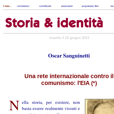
Come...
contattarci
|
contribuire
|
associarsi
|
acquistare libri
|
isc
inserito il 22 giugno 2013
Oscar Sanguinetti
Una rete internazionale contro il
comunismo: l'EIA
(*)
N
ella storia, per esistere, non
basta essere realmente vissuti e