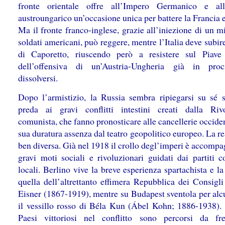
fronte orientale offre all’Impero Germanico e all
austroungarico un’occasione unica per battere la Francia e 
Ma il fronte franco-inglese, grazie all’iniezione di un m
soldati americani, può reggere, mentre l’Italia deve subire
di Caporetto, riuscendo però a resistere sul Piave 
dell’offensiva di un’Austria-Ungheria già in proc
dissolversi.
Dopo l’armistizio, la Russia sembra ripiegarsi su sé s
preda ai gravi conflitti intestini creati dalla Riv
comunista, che fanno pronosticare alle cancellerie occide
sua duratura assenza dal teatro geopolitico europeo. La re
ben diversa. Già nel 1918 il crollo degl’imperi è accomp
gravi moti sociali e rivoluzionari guidati dai partiti c
locali. Berlino vive la breve esperienza spartachista e l
quella dell’altrettanto effimera Repubblica dei Consigli
Eisner (1867-1919), mentre su Budapest sventola per alc
il vessillo rosso di Béla Kun (Ábel Kohn; 1886-1938).
Paesi vittoriosi nel conflitto sono percorsi da fr