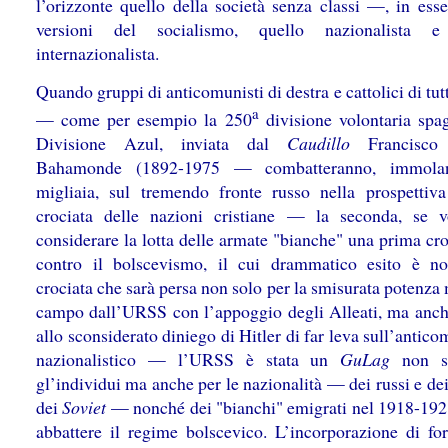
l’orizzonte quello della società senza classi —, in ess
versioni del socialismo, quello nazionalista e
internazionalista.
Quando gruppi di anticomunisti di destra e cattolici di tutt
a
— come per esempio la 250
divisione volontaria spag
Divisione Azul, inviata dal
Caudillo
Francisco 
Bahamonde (1892-1975 — combatteranno, immola
migliaia, sul tremendo fronte russo nella prospettiv
crociata delle nazioni cristiane — la seconda, se 
considerare la lotta delle armate "bianche" una prima cr
contro il bolscevismo, il cui drammatico esito è n
crociata che sarà persa non solo per la smisurata potenza
campo dall’URSS con l’appoggio degli Alleati, ma anch
allo sconsiderato diniego di Hitler di far leva sull’anti
nazionalistico — l’URSS è stata un
GuLag
non s
gl’individui ma anche per le nazionalità — dei russi e dei 
dei
Soviet
— nonché dei "bianchi" emigrati nel 1918-19
abbattere il regime bolscevico. L’incorporazione di fo