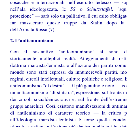
cosacche e internazionali nell’esercito tedesco — sop
nell’ala ideologizzata, le
SS
o
Schutzstaffel
, "squ
protezione" — sarà solo un palliativo, il cui esito obbligat
far massacrare queste truppe da Stalin dopo la v
dell’Armata Rossa (7).
2. L’anticomunismo
Con il sostantivo "anticomunismo" si sono de
storicamente molteplici realtà. Atteggiamenti di ostil
dottrina marxista-leninista e all’azione dei partiti comu
mondo sono stati espressi da innumerevoli partiti, mo
regimi, circoli intellettuali, culture politiche e religiose. 
anticomunismo "di destra" — il più genuino e noto — c
un anticomunismo "di sinistra", espressione, sul fronte 
dei circoli socialdemocratici e, sul fronte dell’estremi
gruppi anarchici. Così, esistono manifestazioni di antim
di antileninismo di carattere teorico — la critica p
all’ideologia marxista-leninista è forse quella condot
filosofia cristiana e l’azione più decisa quella cui ha dat