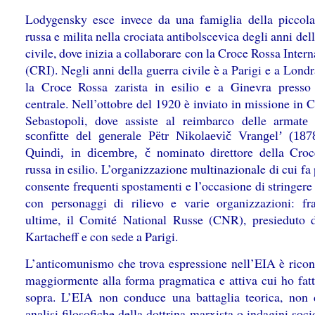
Lodygensky esce invece da una famiglia della piccola
russa e milita nella crociata antibolscevica degli anni del
civile, dove inizia a collaborare con la Croce Rossa Inter
(CRI). Negli anni della guerra civile è a Parigi e a Lond
la Croce Rossa zarista in esilio e a Ginevra presso
centrale. Nell’ottobre del 1920 è inviato in missione in 
Sebastopoli, dove assiste al reimbarco delle ar
mate 
sconfitte del generale Pëtr Nikolaevič Vrangel’ (187
nominato direttore della Cro
Quindi, in dicembre, č
russa in esilio. L’organizzazione multinazionale di cui fa 
consente frequenti spostamenti e l’occasione di stringere
con personaggi di rilievo e varie organizzazioni: fr
ultime, il Comité National Russe (CNR), presieduto 
Kartacheff e con sede a Parigi.
L’anticomunismo che trova espressione nell’EIA è ricon
maggiormente alla forma pragmatica e attiva cui ho fat
sopra. L’EIA non conduce una battaglia teorica, non 
analisi filosofiche della dottrina marxista o indagini soc