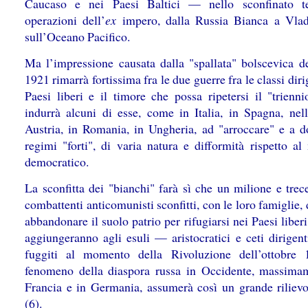
Caucaso e nei Paesi Baltici — nello sconfinato te
operazioni dell’
ex
impero, dalla Russia Bianca a Vlad
sull’Oceano Pacifico.
Ma l’impressione causata dalla "spallata" bolscevica d
1921 rimarrà fortissima fra le due guerre fra le classi diri
Paesi liberi e il timore che possa ripetersi il "trienni
indurrà alcuni di esse, come in Italia, in Spagna, nell
Austria, in Romania, in Ungheria, ad "arroccare" e a do
regimi "forti", di varia natura e difformità rispetto al
democratico.
La sconfitta dei "bianchi" farà sì che un milione e trec
combattenti anticomunisti sconfitti, con le loro famiglie
abbandonare il suolo patrio per rifugiarsi nei Paesi liberi
aggiungeranno agli esuli — aristocratici e ceti dirigen
fuggiti al momento della Rivoluzione dell’ottobre 
fenomeno della diaspora russa in Occidente, massima
Francia e in Germania, assumerà così un grande rilievo
(6).