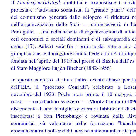
Il
Landesgeneralstreik
mobilita e irrobustisce i movi
protesta e l’attivismo socialista, la "grande paura" del
del comunismo generata dallo sciopero si rifletterà n
nell’organizzazione dello Stato — come avverrà in Ita
Portogallo —, ma nella nascita di organizzazioni di autod
ceti economici e sociali dominanti e di salvaguardia de
civici (17). Aubert sarà fra i primi a dar vita a uno d
gruppi, anche se il maggiore sarà la Fédération Patriotiqu
fondata nell’aprile del 1919 nei pressi di Basilea dall’
ex
di Stato Maggiore Eugen Bircher (1882-1956).
In questo contesto si situa l’altro evento-chiave per la
dell’EIA, il "processo Conradi", celebrato a Losa
novembre del 1923. Pochi mesi prima, il 10 maggio, 
russo — ma cittadino svizzero —, Moritz Conradi (189
discendente di una famiglia svizzera di fabbricanti di c
insediatasi a San Pietroburgo e rovinata dalla Riv
comunista, già volontario nelle formazioni "bianch
crociata contro i bolscevichi, acceso anticomunista sia pe