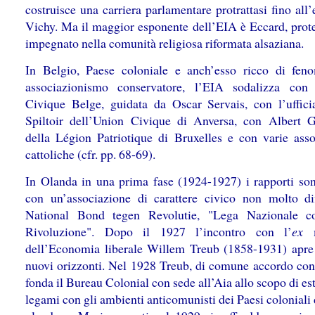
costruisce una carriera parlamentare protrattasi fino all
Vichy. Ma il maggior esponente dell’EIA è Eccard, prote
impegnato nella comunità religiosa riformata alsaziana.
In Belgio, Paese coloniale e anch’esso ricco di fen
associazionismo conservatore, l’EIA sodalizza con
Civique Belge, guidata da Oscar Servais, con l’uffici
Spiltoir dell’Union Civique di Anversa, con Albert G
della Légion Patriotique di Bruxelles e con varie asso
cattoliche (cfr. pp. 68-69).
In Olanda in una prima fase (1924-1927) i rapporti sono
con un’associazione di carattere civico non molto dif
National Bond tegen Revolutie, "Lega Nazionale co
Rivoluzione". Dopo il 1927 l’incontro con l’
ex
m
dell’Economia liberale Willem Treub (1858-1931) apre
nuovi orizzonti. Nel 1928 Treub, di comune accordo con
fonda il Bureau Colonial con sede all’Aia allo scopo di es
legami con gli ambienti anticomunisti dei Paesi coloniali 