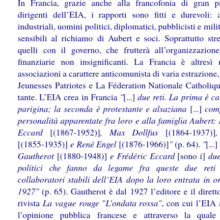
In Francia, grazie anche alla francofonia di gran p
dirigenti dell’EIA, i rapporti sono fitti e durevoli: 
industriali, uomini politici, diplomatici, pubblicisti e mili
sensibili al richiamo di Aubert e soci. Soprattutto stre
quelli con il governo, che frutterà all’organizzazione
finanziarie non insignificanti. La Francia è altresì 
associazioni a carattere anticomunista di varia estrazione
Jeunesses Patriotes e La Féderation Nationale Catholique
tante. L’EIA crea in Francia
"
[...]
due reti. La prima è ca
parigina; la seconda è protestante e alsaziana
[...]
com
personalità apparentate fra loro e alla famiglia Aubert:
Eccard
[(1867-1952)]
, Max Dollfus
[(1864-1937)]
,
[(1855-1935)]
e René Engel
[(1876-1966)]
"
(p. 64).
"
[...]
Gautherot
[(1880-1948)]
e Frédéric Eccard
[sono i]
due
politici che fanno da legame fra queste due reti
collaboratori stabili dell’EIA dopo la loro entrata in o
1927"
(p. 65). Gautherot è dal 1927 l’editore e il dirett
rivista
La vague rouge
"
L’ondata rossa"
, con cui l’EIA 
l’opinione pubblica francese e attraverso la quale