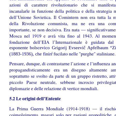
azioni di carattere rivoluzionario che si manifest
incanalarle in funzione della politica e della strategia
dell’Unione Sovietica. Il Comintern non era tutta la 
della Rivoluzione comunista, ma ne era una com
importante, se non decisiva. Era nata — significativam
Mosca nel 1919 e avrà vita fino al 1943. Al momen
fondazione dell’EIA l’Internazionale è guida
ta dal
esponente bolscevico Grigorij Evseevič Apfelbaum “Z
fucilato nelle "purghe" staliniane.
(1883-1936), che finirŕ
Pensare, dunque, di contrastarne l’azione e l’influenza a
propagandisticamente era un disegno altamente amb
soprattutto se svolto da parte di un gruppo ristretto, att
piccolo Paese neutrale, sebbene incrocio privilegia
diplomazie e delle relazione di vertice mondiali.
5.2 Le origini dell’Entente
La Prima Guerra Mondiale (1914-1918) — il rischi
coinvolgimento, magari solo per ragioni geopolitiche, e