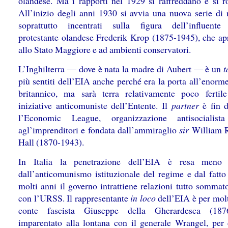
olandese. Ma i rapporti nel 1929 si raffreddano e si 
All’inizio degli anni 1930 si avvia una nuova serie di r
soprattutto incentrati sulla figura dell’influente
protestante olandese Frederik Krop (1875-1945), che apr
allo Stato Maggiore e ad ambienti conservatori.
L’Inghilterra — dove è nata la madre di Aubert — è un
t
più sentiti dell’EIA anche perché era la porta all’enorm
britannico, ma sarà terra relativamente poco fertil
iniziative anticomuniste dell’Entente. Il
partner
è fin 
l’Economic League, organizzazione antisocialista
agl’imprenditori e fondata dall’ammiraglio
sir
William R
Hall (1870-1943).
In Italia la penetrazione dell’EIA è resa meno 
dall’anticomunismo istituzionale del regime e dal fatto
molti anni il governo intrattiene relazioni tutto sommat
con l’URSS. Il rappresentante
in loco
dell’EIA è per molt
conte fascista Giuseppe della Gherardesca (1876
imparentato alla lontana con il generale Wrangel, per 