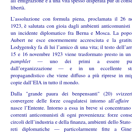
all’emigrazione e a una vita spesso disperata pur di cons
libertà.
L’assoluzione con formula piena, proclamata il 26 
1923, è salutata con gioia dagli ambienti anticomunisti
un incidente diplomatico fra Berna e Mosca. La popol
Aubert ne esce enormemente accresciuta e la gratit
Lodygensky fa di lui l’amico di una vita; il testo dell’ar
15 e 16 novembre 1923 viene trasformato presto in un 
pamphlet
— uno dei primi a essere pubb
dall’organizzazione — e in un eccellente st
propagandistico che viene diffuso a più riprese in mig
copie dall’EIA in tutto il mondo.
Dalla "grande paura dei benpensanti" (20) svizzer
convergere delle forze coagulatesi intorno all’
affaire
C
nasce l’Entente. Intorno a essa in breve si concentrano 
correnti anticomunisti di ogni provenienza: forze conser
circoli dell’industria e della finanza, ambienti dello Stato 
reti diplomatiche — particolarmente fitte a Gin