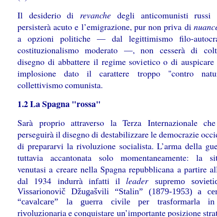
Il desiderio di
revanche
degli anticomunisti russi s
persisterà acuto e l’emigrazione, pur non priva di
nuanc
a opzioni politiche — dal legittimismo filo-autocr
costituzionalismo moderato —, non cesserà di colt
disegno di abbattere il regime sovietico o di auspicare
implosione dato il carattere troppo "contro natu
collettivismo comunista.
1.2 La Spagna "rossa"
Sarà proprio attraverso la Terza Internazionale c
perseguirà il disegno di destabilizzare le democrazie occi
di prepararvi la rivoluzione socialista. L’arma della gu
tuttavia accantonata solo momentaneamente: la sit
venutasi a creare nella Spagna repubblicana a partire al
dal 1934 indurrà infatti il
leader
supremo sovietic
Vissarionovič Džugašvili “Stalin” (1879-1953) a ce
“cavalcare” la guerra civile per trasformarla in
aria e conquistare un’importante posizione stra
rivoluzion