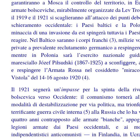
garantiranno a Mosca il controllo del territorio, in E
armate bolsceviche, mirabilmente organizzate da Lev Trot
il 1919 e il 1921 si scaglieranno all’attacco dei punti deb
schieramento occidentale: i Paesi baltici e la Pol
minaccia di una invasione da est spingerà tuttavia i Paesi
reagire. Nel Baltico saranno i corpi franchi (3), milizie v
private a prevalente reclutamento germanico a respingere
mentre in Polonia sarà l’esercito nazionale guid
maresciallo Józef Pi
łsudski (1867-1925) a sconfiggere, a
osiddetto "miraco
e respingere l’Armata Rossa nel c
Vistola" del 14-16 agosto 1920 (4).
Il 1921 segnerà un’
impasse
per la spinta della riv
bolscevica verso Occidente: il comunismo tornerà al
modalità di destabilizzazione per via politica, ma trionf
terrificante guerra civile interna (5) alla Russia che lo ha 
quattro anni contrapposto alle armate "bianche", appog
legioni armate dai Paesi occidentali, e ai mo
indipendentistici anticomunisti — in Finlandia, in Ucra