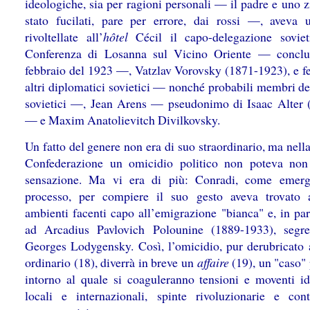
ideologiche, sia per ragioni personali — il padre e uno 
stato fucilati, pare per errore, dai rossi —, aveva 
rivoltellate all’
hôtel
Cécil il capo-delegazione soviet
Conferenza di Losanna sul Vicino Oriente — conclu
febbraio del 1923 —, Vatzlav Vorovsky (1871-1923), e fe
altri diplomatici sovietici — nonché probabili membri de
sovietici —, Jean Arens — pseudonimo di Isaac Alter 
— e Maxim Anatolievitch Divilkovsky.
Un fatto del genere non era di suo straordinario, ma nell
Confederazione un omicidio politico non poteva non
sensazione. Ma vi era di più: Conradi, come emerg
processo, per compiere il suo gesto aveva trovato 
ambienti facenti capo all’emigrazione "bianca" e, in par
ad Arcadius Pavlovich Polounine (1889-1933), segre
Georges Lodygensky. Così, l’omicidio, pur derubricato a
ordinario (18), diverrà in breve un
affaire
(19), un "caso" 
intorno al quale si coaguleranno tensioni e moventi id
locali e internazionali, spinte rivoluzionarie e cont