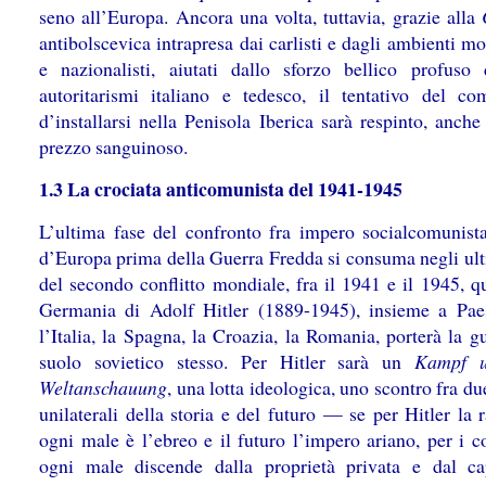
seno all’Europa. Ancora una volta, tuttavia, grazie alla
antibolscevica intrapresa dai carlisti e dagli ambienti m
e nazionalisti, aiutati dallo sforzo bellico profuso
autoritarismi italiano e tedesco, il tentativo del c
d’installarsi nella Penisola Iberica sarà respinto, anch
prezzo sanguinoso.
1.3 La crociata anticomunista del 1941-1945
L’ultima fase del confronto fra impero socialcomunista
d’Europa prima della Guerra Fredda si consuma negli ult
del secondo conflitto mondiale, fra il 1941 e il 1945, q
Germania di Adolf Hitler (1889-1945), insieme a Pa
l’Italia, la Spagna, la Croazia, la Romania, porterà la g
suolo sovietico stesso. Per Hitler sarà un
Kampf 
Weltanschauung
, una lotta ideologica, uno scontro fra du
unilaterali della storia e del futuro — se per Hitler la 
ogni male è l’ebreo e il futuro l’impero ariano, per i c
ogni male discende dalla proprietà privata e dal ca